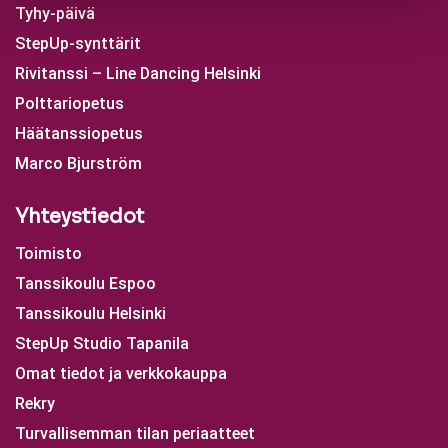
Tyhy-päivä
StepUp-synttärit
Rivitanssi – Line Dancing Helsinki
Polttariopetus
Häätanssiopetus
Marco Bjurström
Yhteystiedot
Toimisto
Tanssikoulu Espoo
Tanssikoulu Helsinki
StepUp Studio Tapanila
Omat tiedot ja verkkokauppa
Rekry
Turvallisemman tilan periaatteet