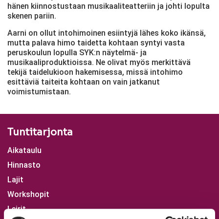
hänen kiinnostustaan musikaaliteatteriin ja johti lopulta
skenen pariin.
Aarni on ollut intohimoinen esiintyjä lähes koko ikänsä,
mutta palava himo taidetta kohtaan syntyi vasta
peruskoulun lopulla SYK:n näytelmä- ja
musikaaliproduktioissa. Ne olivat myös merkittävä
tekijä taidelukioon hakemisessa, missä intohimo
esittäviä taiteita kohtaan on vain jatkanut
voimistumistaan.
Tuntitarjonta
Aikataulu
Hinnasto
Lajit
Workshopit
Leirit