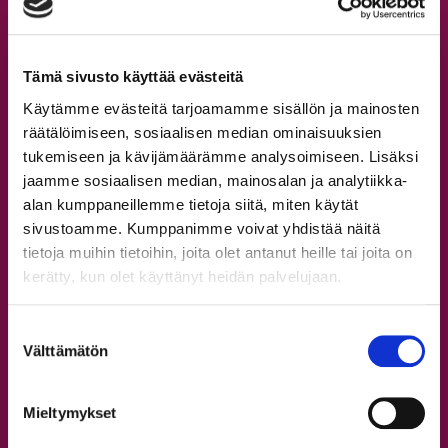
Tapanilan tanssitunnit
Syyskausi 2026
Omat tiedot ja verkkokauppa
Tämä sivusto käyttää evästeitä
Käytämme evästeitä tarjoamamme sisällön ja mainosten
Opettajat
räätälöimiseen, sosiaalisen median ominaisuuksien
tukemiseen ja kävijämäärämme analysoimiseen. Lisäksi
Kaikki opettajat
jaamme sosiaalisen median, mainosalan ja analytiikka-
alan kumppaneillemme tietoja siitä, miten käytät
Tervetuloa StepUp Schooliin!
sivustoamme. Kumppanimme voivat yhdistää näitä
Aikuisten tanssitunnit
tietoja muihin tietoihin, joita olet antanut heille tai joita on
kerätty, kun olet käyttänyt heidän palvelujaan.
Nuorten tanssitunnit
Lasten tanssitunnit
Suostumuksen
Rekisteröidy
Välttämätön
valinta
Ilmoittaudu
Usein kysyttyä
Mieltymykset
Etuja asiakkaillemme