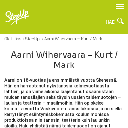
HAE
Olet tässä:
StepUp
Aarni Wihervaara – Kurt / Mark
Aarni Wihervaara – Kurt /
Mark
Aarni on 18-vuotias ja ensimmäistä vuotta Skenessä.
Hän on harrastanut nykytanssia kolmevuotiaasta
lähtien, ja on viime aikoina laajentanut osaamistaan
muiden tanssilajien sekä täysin uusien taidemuotojen –
laulun ja teatterin – maailmoihin. Hän opiskelee
kolmatta vuotta Vaskivuoren tanssilukiossa ja on siellä
kerryttänyt esiintymiskokemusta koulun monissa
produktioissa niin tanssin, teatterin kuin laulunkin
aloilla. Halu yhdistää nämä taidemuodot on ajanut