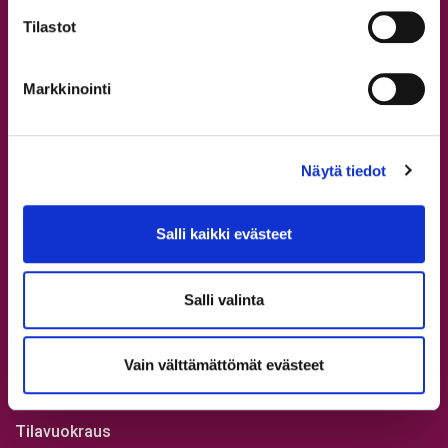
Tutustu StepUpin tarinaan
Tilastot
Koulutusohjelmat
Markkinointi
Skene musiikkiteatterikoulu
Showtanssin koulutusohjelmat
Katutanssin koulutusohjelmat
Näytä tiedot
Commercial koulutusohjelma
StepUp SkidiSKO
Salli kaikki evästeet
Bloom ja Team X
Flava ja Fuse
Salli valinta
Muodostelmat
Muut palvelut
Vain välttämättömät evästeet
StepUp Agency
Tilavuokraus