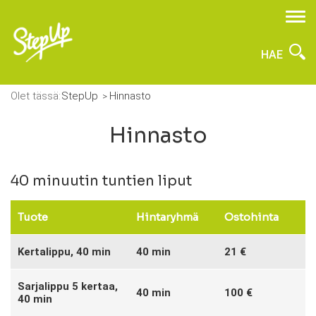
HAE
Olet tässä:
StepUp
Hinnasto
Hinnasto
40 minuutin tuntien liput
Tuote
Hintaryhmä
Ostohinta
Kertalippu, 40 min
40 min
21 €
Sarjalippu 5 kertaa,
40 min
100 €
40 min