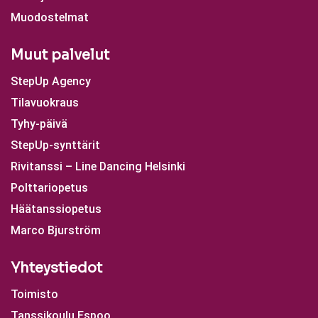
Muodostelmat
Muut palvelut
StepUp Agency
Tilavuokraus
Tyhy-päivä
StepUp-synttärit
Rivitanssi – Line Dancing Helsinki
Polttariopetus
Häätanssiopetus
Marco Bjurström
Yhteystiedot
Toimisto
Tanssikoulu Espoo