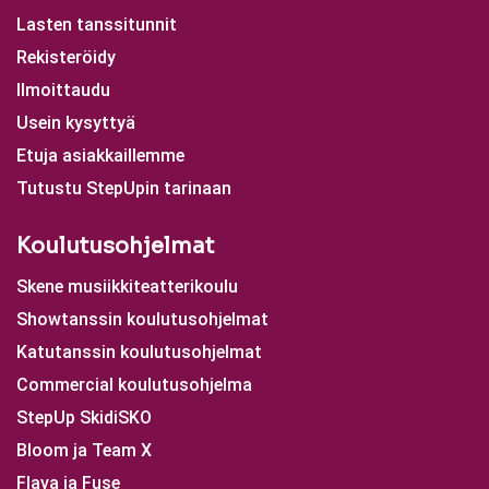
Lasten tanssitunnit
Rekisteröidy
Ilmoittaudu
Usein kysyttyä
Etuja asiakkaillemme
Tutustu StepUpin tarinaan
Koulutusohjelmat
Skene musiikkiteatterikoulu
Showtanssin koulutusohjelmat
Katutanssin koulutusohjelmat
Commercial koulutusohjelma
StepUp SkidiSKO
Bloom ja Team X
Flava ja Fuse