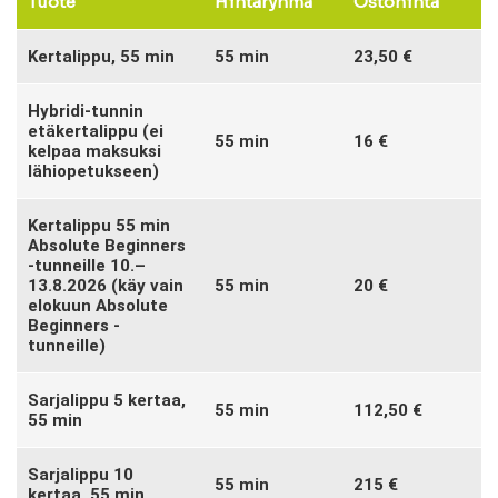
Tuote
Hintaryhmä
Ostohinta
Kertalippu, 55 min
55 min
23,50 €
Hybridi-tunnin
etäkertalippu (ei
55 min
16 €
kelpaa maksuksi
lähiopetukseen)
Kertalippu 55 min
Absolute Beginners
-tunneille 10.–
13.8.2026 (käy vain
55 min
20 €
elokuun Absolute
Beginners -
tunneille)
Sarjalippu 5 kertaa,
55 min
112,50 €
55 min
Sarjalippu 10
55 min
215 €
kertaa, 55 min