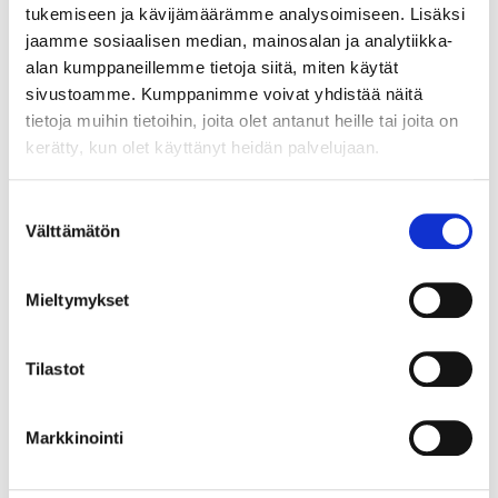
26.5.-23.8.2026
tukemiseen ja kävijämäärämme analysoimiseen. Lisäksi
jaamme sosiaalisen median, mainosalan ja analytiikka-
alan kumppaneillemme tietoja siitä, miten käytät
Anytime-liput
sivustoamme. Kumppanimme voivat yhdistää näitä
tietoja muihin tietoihin, joita olet antanut heille tai joita on
Tuote
Hintaryhmä
Ostohinta
kerätty, kun olet käyttänyt heidän palvelujaan.
Anytime viikko
kaikki
120 €
Suostumuksen
Välttämätön
valinta
Anytime kuukausi
kaikki
410 €
Anytime syyskausi
Mieltymykset
2026
(17.8.-18.12.2026),
kaikki
1.435 €
myynnissä
Tilastot
23.5.-30.9.2026
Markkinointi
Kausimaksun voi ostaa vasta tunnille ilmoittautumisen
jälkeen. Kauden alun jälkeen kausimaksun hinta laskee
viikoittain ja päivittyy verkkokauppaan aina