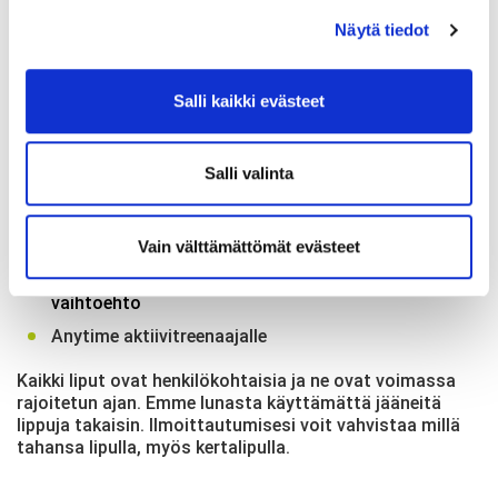
maanantaisin. Kausimaksun myynti syyskaudelle
päättyy 20.9.2026.
Näytä tiedot
Lippuja voi ostaa
verkkokaupasta
ja tanssikoulun
vastaanotosta Helsingin Sörnäisistä ja Espoon
Salli kaikki evästeet
Matinkylästä
. Lippuja voi ostaa vasta
rekisteröitymisen
jälkeen. Tunti on maksettava ennen tunnille menoa.
Salli valinta
Valitse lipputyyppi oman käytön mukaan:
Kertalippu kokeilijalle ja satunnaiselle kävijälle
Vain välttämättömät evästeet
Sarjalippu yhdellä tai useammalla tunnilla käyvälle
Kausimaksu on tiettyyn tuntiin sitoutuvalle edullisin
vaihtoehto
Anytime aktiivitreenaajalle
Kaikki liput ovat henkilökohtaisia ja ne ovat voimassa
rajoitetun ajan. Emme lunasta käyttämättä jääneitä
lippuja takaisin. Ilmoittautumisesi voit vahvistaa millä
tahansa lipulla, myös kertalipulla.