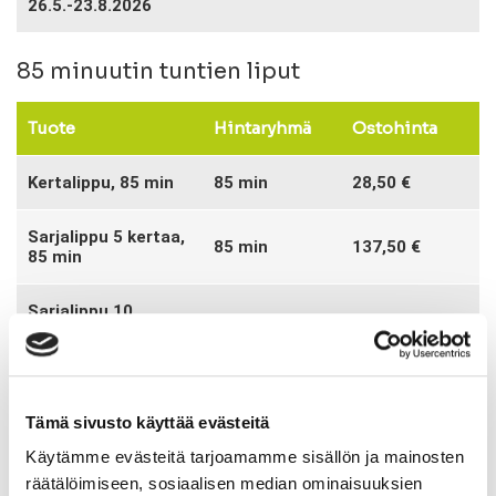
26.5.-23.8.2026
85 minuutin tuntien liput
Tuote
Hintaryhmä
Ostohinta
Kertalippu, 85 min
85 min
28,50 €
Sarjalippu 5 kertaa,
85 min
137,50 €
85 min
Sarjalippu 10
85 min
265 €
kertaa, 85 min
Kausimaksu Espoon
ja Helsingin
Tämä sivusto käyttää evästeitä
tanssikoulun 85 min
tunneille,
85 min
425 €
Käytämme evästeitä tarjoamamme sisällön ja mainosten
tuntikohtainen,
räätälöimiseen, sosiaalisen median ominaisuuksien
myynnissä