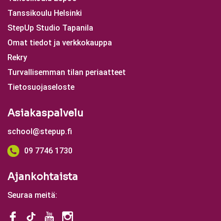
Tanssikoulu Helsinki
StepUp Studio Tapanila
Omat tiedot ja verkkokauppa
Rekry
Turvallisemman tilan periaatteet
Tietosuojaseloste
Asiakaspalvelu
school@stepup.fi
09 7746 1730
Ajankohtaista
Seuraa meitä: