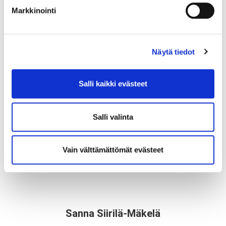
Markkinointi
Konsta Reuter
Näytä tiedot
Jari Saarelainen
Salli kaikki evästeet
Silja Saarikangas
Salli valinta
Vain välttämättömät evästeet
Sarppa Seppänen
Sanna Siirilä-Mäkelä