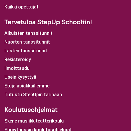
Kaikki opettajat
Tervetuloa StepUp Schooliin!
Aikuisten tanssitunnit
Nuorten tanssitunnit
Lasten tanssitunnit
Rekisteröidy
Ilmoittaudu
Usein kysyttyä
Etuja asiakkaillemme
Tutustu StepUpin tarinaan
Koulutusohjelmat
Skene musiikkiteatterikoulu
Showtanssin koulutusohjelmat