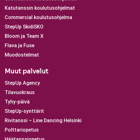
Katutanssin koulutusohjelmat
Commercial koulutusohjelma
StepUp SkidiSKO
Bloom ja Team X
Flava ja Fuse
Muodostelmat
Muut palvelut
StepUp Agency
Tilavuokraus
Tyhy-päivä
StepUp-synttärit
Rivitanssi – Line Dancing Helsinki
Polttariopetus
Häätanssiopetus