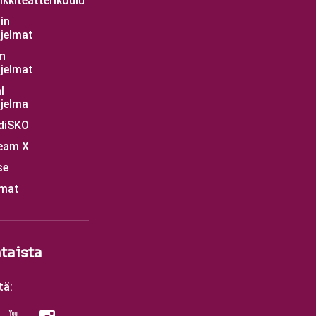
kkiteatterikoulu
in
jelmat
n
jelmat
l
jelma
diSKO
eam X
se
mat
taista
tä: