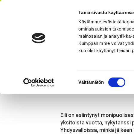
Tämä sivusto käyttää eväs
Käytämme evästeitä tarjoa
ominaisuuksien tukemisee
AIKATAULU
HI
mainosalan ja analytiikka-
Kumppanimme voivat yhdistää 
kun olet käyttänyt heidän 
Olet tässä:
StepUp
Elli Collan – Ms. Fleming / Kimberl
Suostumuksen
Elli Col
Välttämätön
valinta
Elli on esiintynyt monipuolises
yksitoista vuotta, nykytanssi 
Yhdysvalloissa, minkä jälkeen 