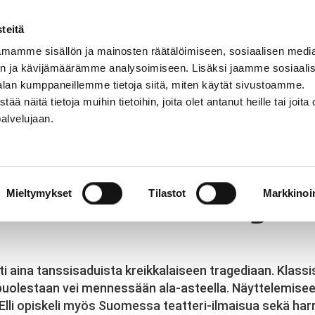
teitä
mamme sisällön ja mainosten räätälöimiseen, sosiaalisen medi
n ja kävijämäärämme analysoimiseen. Lisäksi jaamme sosiaali
NNASTO
LAJIT
OPETTAJAT
KIRJAUDU
alan kumppaneillemme tietoja siitä, miten käytät sivustoamme.
näitä tietoja muihin tietoihin, joita olet antanut heille tai joita 
palvelujaan.
y
lan – Ms. Fleming /
Mieltymykset
Tilastot
Markkinoin
ti aina tanssisaduista kreikkalaiseen tragediaan. Klassist
puolestaan vei mennessään ala-asteella. Näyttelemiseen
Elli opiskeli myös Suomessa teatteri-ilmaisua sekä harr