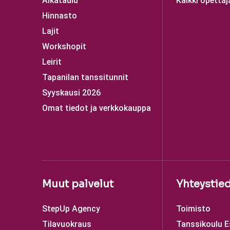
Aikataulu
Kaikki opettaj
Hinnasto
Lajit
Workshopit
Leirit
Tapanilan tanssitunnit
Syyskausi 2026
Omat tiedot ja verkkokauppa
Muut palvelut
Yhteystie
StepUp Agency
Toimisto
Tilavuokraus
Tanssikoulu 