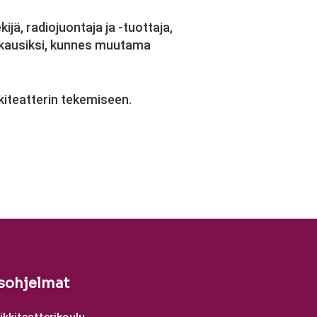
ijä, radiojuontaja ja -tuottaja,
osikausiksi, kunnes muutama
kiteatterin tekemiseen.
sohjelmat