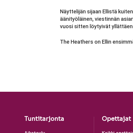
Näyttelijän sijaan Ellistä kuit
äänityöläinen, viestinnän asia
vuosi sitten löytyivät yllättäe
The Heathers on Ellin ensimmä
Tuntitarjonta
Opettajat