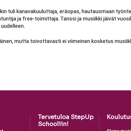
enkin tuli kanavakuuluttaja, eräopas, hautausmaan työntek
ntuntija ja free-toimittaja. Tanssi ja musiikki jäivät vu
n uudelleen.
inen, mutta toivottavasti ei viimeinen kosketus musiik
Tervetuloa StepUp
Koulutu
Schooliin!