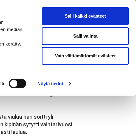
FI
SV
EN
RU
Salli kaikki evästeet
an
sen median,
Salli valinta
HAE
MENU
on kerätty,
Vain välttämättömät evästeet
 Kimberly
ti
Näytä tiedot
a viulua hän soitti yli
 kipinän sytytti vaihtarivuosi
asti laulua.