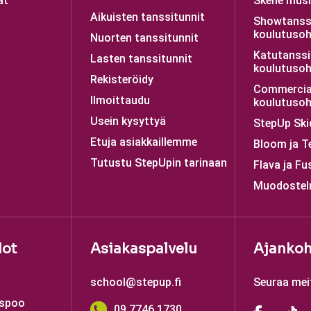
at
Skene musii
Aikuisten tanssitunnit
Showtanss
koulutusoh
Nuorten tanssitunnit
Katutanssi
Lasten tanssitunnit
koulutusoh
Rekisteröidy
Commercia
Ilmoittaudu
koulutusoh
Usein kysyttyä
StepUp Ski
Etuja asiakkaillemme
Bloom ja T
Tutustu StepUpin tarinaan
Flava ja Fu
Muodostel
dot
Asiakaspalvelu
Ajankoh
school@stepup.fi
Seuraa mei
Espoo
09 7746 1730