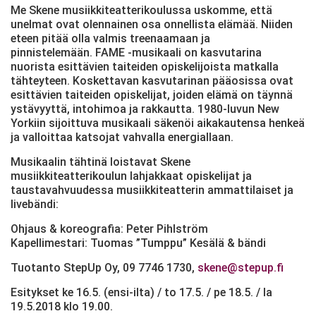
Me Skene musiikkiteatterikoulussa uskomme, että
unelmat ovat olennainen osa onnellista elämää. Niiden
eteen pitää olla valmis treenaamaan ja
pinnistelemään. FAME -musikaali on kasvutarina
nuorista esittävien taiteiden opiskelijoista matkalla
tähteyteen. Koskettavan kasvutarinan pääosissa ovat
esittävien taiteiden opiskelijat, joiden elämä on täynnä
ystävyyttä, intohimoa ja rakkautta. 1980-luvun New
Yorkiin sijoittuva musikaali säkenöi aikakautensa henkeä
ja valloittaa katsojat vahvalla energiallaan.
Musikaalin tähtinä loistavat Skene
musiikkiteatterikoulun lahjakkaat opiskelijat ja
taustavahvuudessa musiikkiteatterin ammattilaiset ja
livebändi:
Ohjaus & koreografia: Peter Pihlström
Kapellimestari: Tuomas ”Tumppu” Kesälä & bändi
Tuotanto StepUp Oy, 09 7746 1730,
skene@stepup.fi
Esitykset ke 16.5. (ensi-ilta) / to 17.5. / pe 18.5. / la
19.5.2018 klo 19.00.