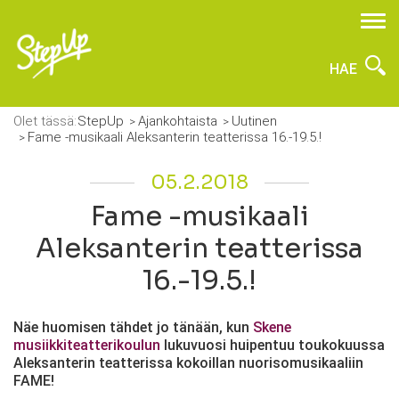
HAE
Olet tässä:
StepUp
Ajankohtaista
Uutinen
Fame -musikaali Aleksanterin teatterissa 16.-19.5.!
05.2.2018
Fame -musikaali
Aleksanterin teatterissa
16.-19.5.!
Näe huomisen tähdet jo tänään, kun
Skene
musiikkiteatterikoulun
lukuvuosi huipentuu toukokuussa
Aleksanterin teatterissa kokoillan nuorisomusikaaliin
FAME!