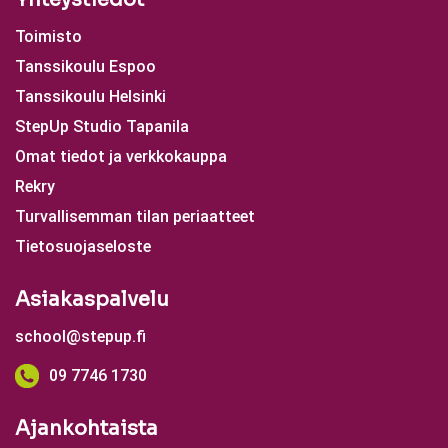
Toimisto
Tanssikoulu Espoo
Tanssikoulu Helsinki
StepUp Studio Tapanila
Omat tiedot ja verkkokauppa
Rekry
Turvallisemman tilan periaatteet
Tietosuojaseloste
Asiakaspalvelu
school@stepup.fi
09 7746 1730
Ajankohtaista