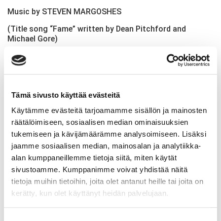
Music by STEVEN MARGOSHES
(Title song “Fame” written by Dean Pitchford and
Michael Gore)
Tämä sivusto käyttää evästeitä
Käytämme evästeitä tarjoamamme sisällön ja mainosten
Muita ajankohtaisia uutisia
räätälöimiseen, sosiaalisen median ominaisuuksien
tukemiseen ja kävijämäärämme analysoimiseen. Lisäksi
jaamme sosiaalisen median, mainosalan ja analytiikka-
Avoimet ovet Tapanilassa 11.8.
alan kumppaneillemme tietoja siitä, miten käytät
05.8.2026
sivustoamme. Kumppanimme voivat yhdistää näitä
Syyskauden 2026 uutuuksia
tietoja muihin tietoihin, joita olet antanut heille tai joita on
04.8.2026
Syyskauden avajaisrieha
kerätty, kun olet käyttänyt heidän palvelujaan.
15.8.2026
28.7.2026
Back to Dance ja Absolute
Suostumuksen