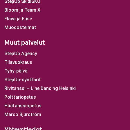
StepUp SkidiSKO
Bloom ja Team X
Flava ja Fuse
Muodostelmat
Muut palvelut
StepUp Agency
Tilavuokraus
Tyhy-päivä
StepUp-synttärit
Rivitanssi – Line Dancing Helsinki
Polttariopetus
Häätanssiopetus
Marco Bjurström
Yhteystiedot