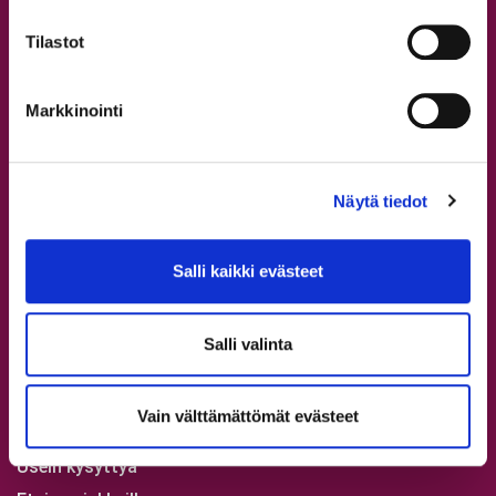
Leirit
Tapanilan tanssitunnit
Tilastot
Syyskausi 2026
Omat tiedot ja verkkokauppa
Markkinointi
Opettajat
Kaikki opettajat
Näytä tiedot
Tervetuloa StepUp Schooliin!
Salli kaikki evästeet
Aikuisten tanssitunnit
Nuorten tanssitunnit
Salli valinta
Lasten tanssitunnit
Rekisteröidy
Vain välttämättömät evästeet
Ilmoittaudu
Usein kysyttyä