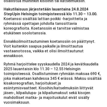
osallistua muihinkin kisoihin tai katselmuksiin.
Hakutilaisuus järjestetään lauantaina 24.8.2024
StepUpin Helsingin toimipisteessä klo 11.30 – 13.00.
Koetanssi sisältää lattian poikki -harjoitteita ja
ryhmässä opettajan johdolla tanssittavia
koreografioita. Koetanssiin ei tarvitse valmistaa
etukäteen soolotanssia.
Ennakkoilmoittautuminen koetanssiin on päättynyt.
Voit kuitenkin saapua paikalle ja ilmoittautua
vastaanotossa, vaikka et olisi ilmoittautunut
ennakkoon.
Ryhmä harjoittelee syyskaudella 2024 ja kevätkaudella
2025 lauantaisin klo 11.30 – 12.55 Helsingin
toimipisteessä. Osallistuminen ryhmään maksaa 690 €,
joka maksetaan kahdessa 345 € erässä. Maksu sisältää
kisakoreografian, harjoitukset ja
esiintymisvaatteet. Kisoihin/
katselmuksiin liittyvät
jäsen-, kilpailulupa- ja kilpailumaksut sekä kisojen
mahdolliset matka- ja majoituskulut eivät sisälly
vuosimaksuun.