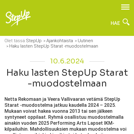
HAE
Olet tässä:
StepUp
Ajankohtaista
Uutinen
Haku lasten StepUp Starat -muodostelmaan
10.6.2024
Haku lasten StepUp Starat
-muodostelmaan
Netta Rekomaan ja Veera Vallivaaran vetämä StepUp
Starat -muodostelma jatkuu kaudella 2024 – 2025.
Mukaan voivat hakea vuonna 2013 tai sen jälkeen
syntyneet oppilaat. Ryhmä osallistuu muodostelmalla
ainakin vuoden 2025 Performing Arts Lapset IKM-
kilpailuihin. Mahdollisuuksien mukaan muodostelma voi