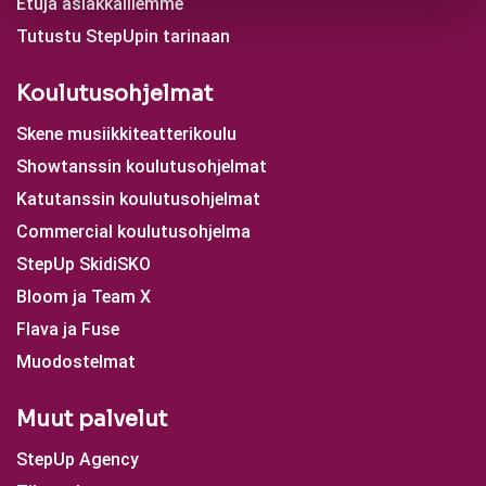
Etuja asiakkaillemme
Tutustu StepUpin tarinaan
Koulutusohjelmat
Skene musiikkiteatterikoulu
Showtanssin koulutusohjelmat
Katutanssin koulutusohjelmat
Commercial koulutusohjelma
StepUp SkidiSKO
Bloom ja Team X
Flava ja Fuse
Muodostelmat
Muut palvelut
StepUp Agency