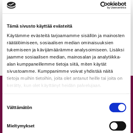
05.8.2026
Tämä sivusto käyttää evästeitä
Käytämme evästeitä tarjoamamme sisällön ja mainosten
Syyskauden 2026 uutuuksia
räätälöimiseen, sosiaalisen median ominaisuuksien
tukemiseen ja kävijämäärämme analysoimiseen. Lisäksi
04.8.2026
Syyskauden avajaisrieha
jaamme sosiaalisen median, mainosalan ja analytiikka-
15.8.2026
28.7.2026
alan kumppaneillemme tietoja siitä, miten käytät
Back to Dance ja Absolute
sivustoamme. Kumppanimme voivat yhdistää näitä
Beginners -tunnit elokuussa
21.7.2026
tietoja muihin tietoihin, joita olet antanut heille tai joita on
kerätty, kun olet käyttänyt heidän palvelujaan.
Tuntitarjonta
Aikataulu
Suostumuksen
Hinnasto
Välttämätön
valinta
Lajit
Workshopit
Mieltymykset