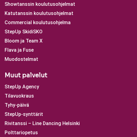
Showtanssin koulutusohjelmat
Katutanssin koulutusohjelmat
Commercial koulutusohjelma
StepUp SkidiSKO
Bloom ja Team X
Flava ja Fuse
Muodostelmat
Muut palvelut
StepUp Agency
Tilavuokraus
Tyhy-päivä
StepUp-synttärit
Rivitanssi – Line Dancing Helsinki
Polttariopetus