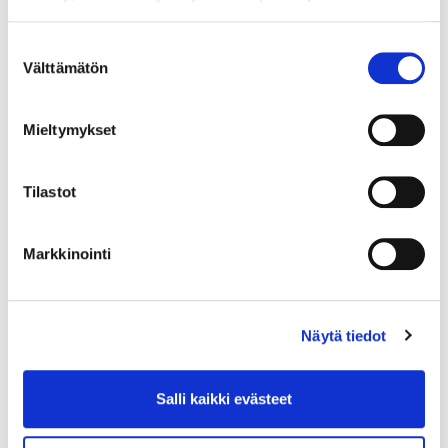
Suostumuksen
Välttämätön
valinta
Mieltymykset
Sanni Järveläinen, kisakoordinaattori
09 7746 1733
Tilastot
Markkinointi
Näytä tiedot
Salli kaikki evästeet