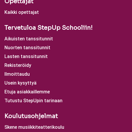
Opettajat
Kaikki opettajat
Tervetuloa StepUp Schooliin!
Aikuisten tanssitunnit
Nuorten tanssitunnit
Lasten tanssitunnit
Rekisteröidy
Ilmoittaudu
Usein kysyttyä
Etuja asiakkaillemme
Tutustu StepUpin tarinaan
Koulutusohjelmat
Skene musiikkiteatterikoulu