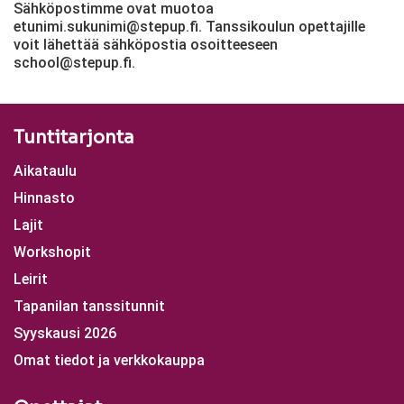
Sähköpostimme ovat muotoa
etunimi.sukunimi@stepup.fi. Tanssikoulun opettajille
voit lähettää sähköpostia osoitteeseen
school@stepup.fi.
Tuntitarjonta
Aikataulu
Hinnasto
Lajit
Workshopit
Leirit
Tapanilan tanssitunnit
Syyskausi 2026
Omat tiedot ja verkkokauppa