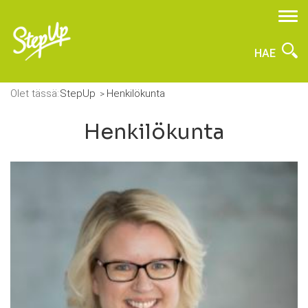
HAE
Olet tässä:
StepUp
Henkilökunta
Henkilökunta