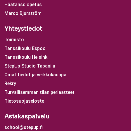
Häätanssiopetus
Marco Bjurström
Yhteystiedot
Toimisto
Tanssikoulu Espoo
Tanssikoulu Helsinki
StepUp Studio Tapanila
Omat tiedot ja verkkokauppa
Rekry
Turvallisemman tilan periaatteet
Tietosuojaseloste
Asiakaspalvelu
school@stepup.fi