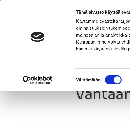
Tämä sivusto käyttää eväs
Käytämme evästeitä tarjoa
ominaisuuksien tukemisee
AIKATAULU
HI
mainosalan ja analytiikka-
Kumppanimme voivat yhdistää 
kun olet käyttänyt heidän 
Olet tässä:
StepUp
Ajankohtaista
Uutinen
Vantaan
Suostumuksen
Välttämätön
valinta
Vantaan