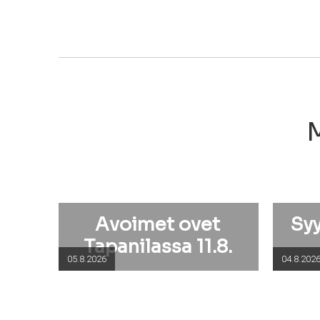
M
Avoimet ovet
Sy
Tapanilassa 11.8.
05.8.2026
04.8.202