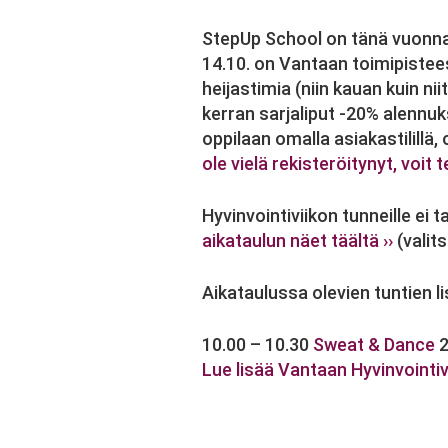
StepUp School on tänä vuonna
14.10. on Vantaan toimipistee
heijastimia (niin kauan kuin ni
kerran sarjaliput -20% alennuk
oppilaan omalla asiakastilillä,
ole vielä rekisteröitynyt, voit t
Hyvinvointiviikon tunneille ei 
aikataulun näet täältä ››
(valits
Aikataulussa olevien tuntien 
10.00 – 10.30
Sweat & Dance
2
Lue lisää Vantaan Hyvinvointivi