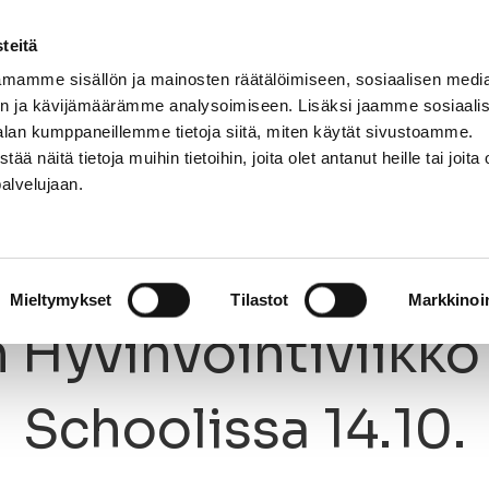
teitä
mamme sisällön ja mainosten räätälöimiseen, sosiaalisen medi
n ja kävijämäärämme analysoimiseen. Lisäksi jaamme sosiaali
NNASTO
LAJIT
OPETTAJAT
KIRJAUDU
alan kumppaneillemme tietoja siitä, miten käytät sivustoamme.
näitä tietoja muihin tietoihin, joita olet antanut heille tai joita 
palvelujaan.
 Hyvinvointiviikko StepUp Schoolissa 14.10.
30.9.2017
Mieltymykset
Tilastot
Markkinoin
 Hyvinvointiviikk
Schoolissa 14.10.