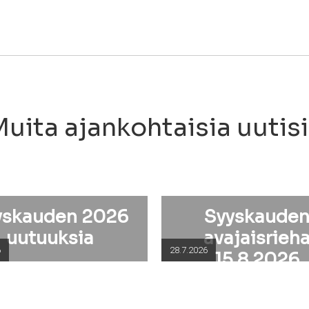
uita ajankohtaisia uutis
yskauden 2026
Syyskaude
uutuuksia
avajaisrieh
6
28.7.2026
15.8.2026