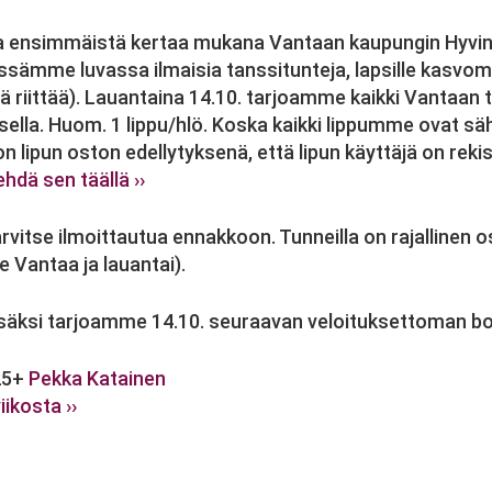
 ensimmäistä kertaa mukana Vantaan kaupungin Hyvinvo
ssämme luvassa ilmaisia tanssitunteja, lapsille kasvoma
itä riittää). Lauantaina 14.10. tarjoamme kaikki Vantaan
sella. Huom. 1 lippu/hlö. Koska kaikki lippumme ovat sähk
 on lipun oston edellytyksenä, että lipun käyttäjä on reki
ehdä sen täällä ››
tarvitse ilmoittautua ennakkoon. Tunneilla on rajallinen 
e Vantaa ja lauantai).
lisäksi tarjoamme 14.10. seuraavan veloituksettoman b
5+
Pekka Katainen
ikosta ››