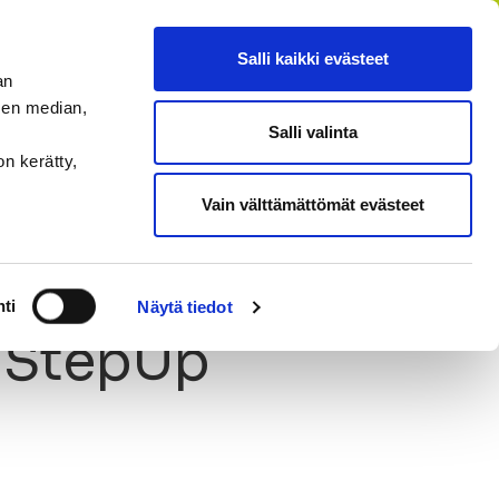
FI
SV
EN
RU
Salli kaikki evästeet
an
sen median,
Salli valinta
HAE
MENU
on kerätty,
Vain välttämättömät evästeet
ti
Näytä tiedot
o StepUp