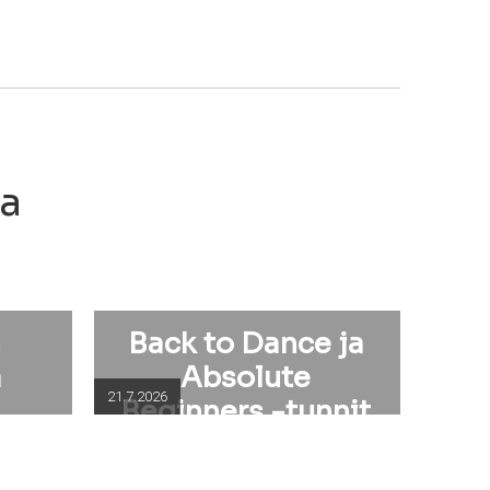
ia
n
Back to Dance ja
a
Absolute
21.7.2026
Beginners -tunnit
elokuussa