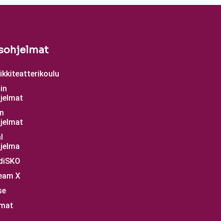
sohjelmat
kkiteatterikoulu
in
jelmat
n
jelmat
l
jelma
diSKO
eam X
se
mat