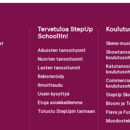
Tervetuloa StepUp
Koulutu
Schooliin!
at
Skene musii
Aikuisten tanssitunnit
Showtanss
koulutusoh
Nuorten tanssitunnit
Katutanssi
Lasten tanssitunnit
koulutusoh
Rekisteröidy
Commercia
Ilmoittaudu
koulutusoh
Usein kysyttyä
StepUp Ski
Etuja asiakkaillemme
Bloom ja T
Tutustu StepUpin tarinaan
Flava ja Fu
Muodostel