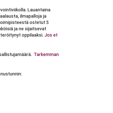
intiviikolla. Lauantaina
alausta, ilmapalloja ja
 toimipisteestä ostetut 5
öisiä ja ne sijaitsevat
steröitynyt oppilaaksi.
Jos et
osallistujamäärä.
Tarkemman
onustunnin: