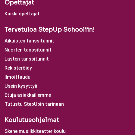
Opettajat
Kaikki opettajat
Tervetuloa StepUp Schooliin!
Aikuisten tanssitunnit
Nuorten tanssitunnit
Lasten tanssitunnit
Rekisteröidy
Ilmoittaudu
Usein kysyttyä
Etuja asiakkaillemme
Tutustu StepUpin tarinaan
Koulutusohjelmat
Skene musiikkiteatterikoulu