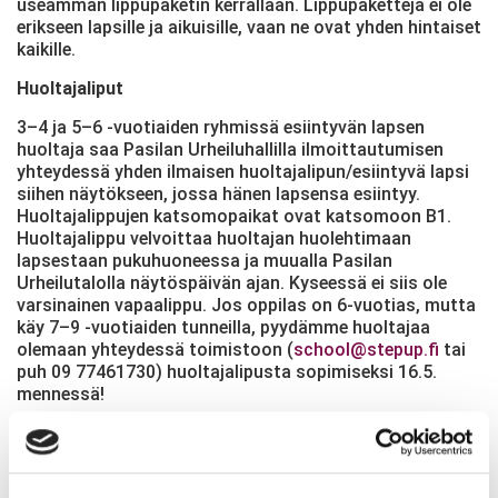
useamman lippupaketin kerrallaan. Lippupaketteja ei ole
erikseen lapsille ja aikuisille, vaan ne ovat yhden hintaiset
kaikille.
Huoltajaliput
3–4 ja 5–6 -vuotiaiden ryhmissä esiintyvän lapsen
huoltaja saa Pasilan Urheiluhallilla ilmoittautumisen
yhteydessä yhden ilmaisen huoltajalipun/esiintyvä lapsi
siihen näytökseen, jossa hänen lapsensa esiintyy.
Huoltajalippujen katsomopaikat ovat katsomoon B1.
Huoltajalippu velvoittaa huoltajan huolehtimaan
lapsestaan pukuhuoneessa ja muualla Pasilan
Urheilutalolla näytöspäivän ajan. Kyseessä ei siis ole
varsinainen vapaalippu. Jos oppilas on 6-vuotias, mutta
käy 7–9 -vuotiaiden tunneilla, pyydämme huoltajaa
olemaan yhteydessä toimistoon (
school@stepup.fi
tai
puh 09 77461730) huoltajalipusta sopimiseksi 16.5.
mennessä!
ESIINTYJIEN ILMOITTAUTUMINEN
Esiintyjien ilmoittautuminen ja pukuhuoneet ovat
Urheiluhallin pohjakerroksessa. Ilmoittautumisen jälkeen