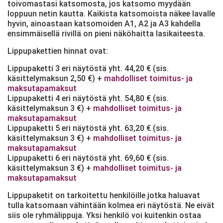
toivomastasi katsomosta, jos katsomo myydään
loppuun netin kautta. Kaikista katsomoista näkee lavalle
hyvin, ainoastaan katsomoiden A1, A2 ja A3 kahdella
ensimmäisellä rivillä on pieni näköhaitta lasikaiteesta.
Lippupakettien hinnat ovat:
Lippupaketti 3 eri näytöstä yht. 44,20 € (sis.
käsittelymaksun 2,50 €) +
mahdolliset toimitus- ja
maksutapamaksut
Lippupaketti 4 eri näytöstä yht. 54,80 € (sis.
käsittelymaksun 3 €) +
mahdolliset toimitus- ja
maksutapamaksut
Lippupaketti 5 eri näytöstä yht. 63,20 € (sis.
käsittelymaksun 3 €) +
mahdolliset toimitus- ja
maksutapamaksut
Lippupaketti 6 eri näytöstä yht. 69,60 € (sis.
käsittelymaksun 3 €) +
mahdolliset toimitus- ja
maksutapamaksut
Lippupaketit on tarkoitettu henkilöille jotka haluavat
tulla katsomaan vähintään kolmea eri näytöstä. Ne eivät
siis ole ryhmälippuja. Yksi henkilö voi kuitenkin ostaa