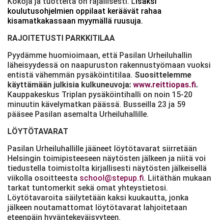
Kokoja ja tuotteita on rajallisesti. L
isäksi
koulutusohjelmien oppilaat keräävät rahaa
kisamatkakassaan myymällä ruusuja.
RAJOITETUSTI PARKKITILAA
Pyydämme huomioimaan, että Pasilan Urheiluhallin
läheisyydessä on naapuruston rakennustyömaan vuoksi
entistä vähemmän pysäköintitilaa.
Suosittelemme
käyttämään julkisia kulkuneuvoja:
www.reittiopas.fi
.
Kauppakeskus Triplan pysäköintihalli on noin 15-20
minuutin kävelymatkan päässä. Busseilla 23 ja 59
pääsee Pasilan asemalta Urheiluhallille.
LÖYTÖTAVARAT
Pasilan Urheiluhallille jääneet löytötavarat siirretään
Helsingin toimipisteeseen näytösten jälkeen ja niitä voi
tiedustella toimistolta kirjallisesti näytösten jälkeisellä
viikolla osoitteesta
school@stepup.fi
. Liitäthän mukaan
tarkat tuntomerkit sekä omat yhteystietosi.
Löytötavaroita säilytetään kaksi kuukautta, jonka
jälkeen noutamattomat löytötavarat lahjoitetaan
eteenpäin hyväntekeväisyyteen.