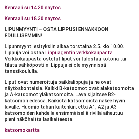
Kenraali su 14.30 naytos
Kenraali su 18.30 naytos
LIPUNMYYNTI – OSTA LIPPUSI ENNAKKOON
EDULLISEMMIN!
Lipunmyynti esityksiin alkaa torstaina 2.5. klo 10.00.
Lippuja voi ostaa
Lippuagentin verkkokaupasta
.
Verkkokaupasta ostetut liput voi tulostaa kotona tai
tilata sähköpostiin. Lippuja ei ole myynnissä
tanssikoululla.
Liput ovat numeroituja paikkalippuja ja ne ovat
näytöskohtaisia. Kaikki B-katsomot ovat alakatsomoita
ja A-katsomot yläkatsomoita. Lava sijaitsee B2-
katsomon edessä. Kaikista katsomoista näkee hyvin
lavalle. Huomioitahan kuitenkin, että A1, A2 ja A3 -
katsomoiden kahdella ensimmäisellä rivillä aiheutuu
pieni näköhaitta lasikaiteesta.
katsomokartta