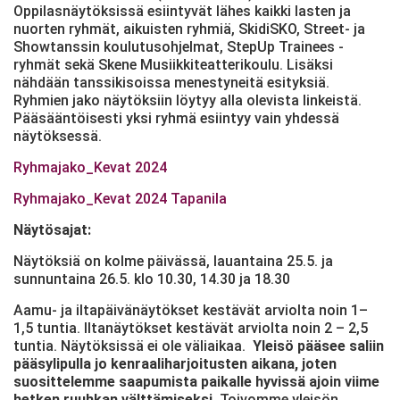
Oppilasnäytöksissä esiintyvät lähes kaikki lasten ja
nuorten ryhmät, aikuisten ryhmiä, SkidiSKO, Street- ja
Showtanssin koulutusohjelmat, StepUp Trainees -
ryhmät sekä Skene Musiikkiteatterikoulu. Lisäksi
nähdään tanssikisoissa menestyneitä esityksiä.
Ryhmien jako näytöksiin löytyy alla olevista linkeistä.
Pääsääntöisesti yksi ryhmä esiintyy vain yhdessä
näytöksessä.
Ryhmajako_Kevat 2024
Ryhmajako_Kevat 2024 Tapanila
Näytösajat:
Näytöksiä on kolme päivässä, lauantaina 25.5. ja
sunnuntaina 26.5. klo 10.30, 14.30 ja 18.30
Aamu- ja iltapäivänäytökset kestävät arviolta noin 1–
1,5 tuntia. Iltanäytökset kestävät arviolta noin 2 – 2,5
tuntia. Näytöksissä ei ole väliaikaa.
Yleisö pääsee saliin
pääsylipulla jo kenraaliharjoitusten aikana, joten
suosittelemme saapumista paikalle hyvissä ajoin viime
hetken ruuhkan välttämiseksi.
Toivomme yleisön