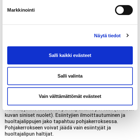
Markkinointi
Kaikki
katsojat
kulkevat
sisään
Pasilan
Näytä tiedot
Urheiluhallin
pääovesta,
rakennuksen
Salli kaikki evästeet
ylimmästä
kerroksesta,
johon on
Salli valinta
kulku suoraan
parkkipaikalta (oheisen kuvan vihreä nuoli).
Esiintyjät sekä heidän huoltajansa kulkevat sisään
Vain välttämättömät evästeet
Pasilan Urheiluhallin alimmasta kerroksesta, kävelytien
viereltä, jonne laskeutuu parkkipaikalta portaat (oheisen
kuvan siniset nuolet). Esiintyjien ilmoittautuminen ja
huoltajalippujen jako tapahtuu pohjakerroksessa.
Pohjakerrokseen voivat jäädä vain esiintyjät ja
huoltajalipun haltijat.