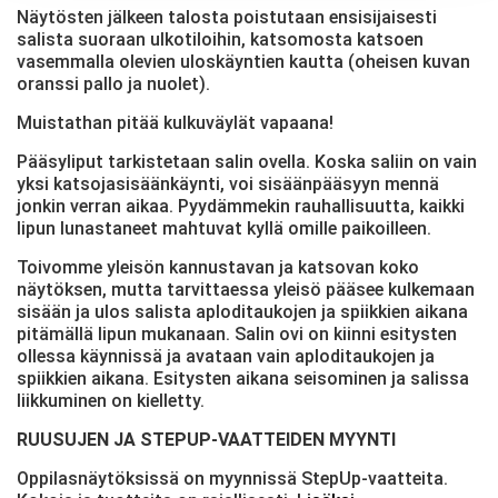
Näytösten jälkeen talosta poistutaan ensisijaisesti
salista suoraan ulkotiloihin, katsomosta katsoen
vasemmalla olevien uloskäyntien kautta (oheisen kuvan
oranssi pallo ja nuolet).
Muistathan pitää kulkuväylät vapaana!
Pääsyliput tarkistetaan salin ovella. Koska saliin on vain
yksi katsojasisäänkäynti, voi sisäänpääsyyn mennä
jonkin verran aikaa. Pyydämmekin rauhallisuutta, kaikki
lipun lunastaneet mahtuvat kyllä omille paikoilleen.
Toivomme yleisön kannustavan ja katsovan koko
näytöksen, mutta tarvittaessa yleisö pääsee kulkemaan
sisään ja ulos salista aploditaukojen ja spiikkien aikana
pitämällä lipun mukanaan. Salin ovi on kiinni esitysten
ollessa käynnissä ja avataan vain aploditaukojen ja
spiikkien aikana. Esitysten aikana seisominen ja salissa
liikkuminen on kielletty.
RUUSUJEN JA STEPUP-VAATTEIDEN MYYNTI
Oppilasnäytöksissä on myynnissä StepUp-vaatteita.