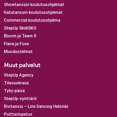
Showtanssin koulutusohjelmat
Katutanssin koulutusohjelmat
Commercial koulutusohjelma
StepUp SkidiSKO
Bloom ja Team X
Flava ja Fuse
Muodostelmat
Muut palvelut
StepUp Agency
Tilavuokraus
Tyhy-päivä
StepUp-synttärit
Rivitanssi – Line Dancing Helsinki
Polttariopetus