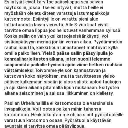
Esiintyjät eivät tarvitse pääsylippua sen päivän
näytöksiin, jossa itse esiintyvät, mutta heille ei
myöskään ole etukäteen varattuja istumapaikkoja
katsomosta. Esiintyjille on varattu pieni alue
lattiatasosta lavan vierestä. Alle 3-vuotiaat eivät
tarvitse omaa lippua jos he istuvat vanhemman sylissä.
Koska saliin on vain yksi katsojasisäänkäynti, voi
sisäänpääsyyn mennä jonkin verran aikaa. Pyydämmekin
rauhallisuutta, kaikki lipun lunastaneet mahtuvat kyllä
omille paikoilleen.
Yleisö pääse saliin pääsylipulla jo
kenraaliharjoitusten aikana, joten suosittelemme
saapumista paikalle hyvissä ajoin viime hetken ruuhkan
välttämiseksi.
Toivomme yleisön kannustavan ja
katsovan koko näytöksen, mutta tarvittaessa yleisö
pääsee kulkemaan sisään ja ulos salista aploditaukojen
ja spiikkien aikana pitämällä lipun mukanaan. Esitysten
aikana seisominen ja salissa liikkuminen on kielletty.
Pasilan Urheiluhallilla ei katsomossa ole varsinaisia
invapaikkoja. Voit ostaa paikan mihin tahansa
katsomoon. Henkilökuntamme ohjaa sinut pyörätuoleille
varattuun katsomon osaan. Pyörätuolia käyttävän
avustaja ei tarvitse omaa pääsylippua.