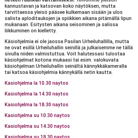
kannustavan ja katsovan koko näytöksen, mutta
tarvittaessa yleisö pääsee kulkemaan sisään ja ulos
salista aploditaukojen ja spiikkien aikana pitämällä lipun
mukanaan. Esitysten aikana seisominen ja salissa
liikkuminen on kielletty.
Käsiohjelmia ei ole jaossa Pasilan Urheiluhallilla, mutta
ne ovat esillä Urheiluhallin seinillä ja julkaisemme ne tällä
sivulla niiden valmistuttua. Voit halutessasi tulostaa
käsiohjelmat kotona mukaasi tai esim. valokuvata
käsiohjelman Urheiluhallin seinältä kännykkäkameralla
tai katsoa käsiohjelmia kännykällä netin kautta.
Kasiohjelma la 10.30 naytos
Kasiohjelma la 14.30 naytos
Kasiohjelma la 18.30 naytos
Kasiohjelma su 10.30 naytos
Kasiohjelma su 14.30 naytos
Kasiohjelma su 18.30 naytos