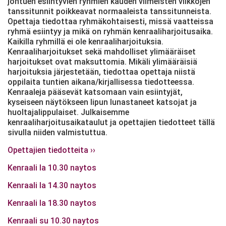
johtuen esiintyvien ryhmien kauden viimeisten viikkojen
tanssitunnit poikkeavat normaaleista tanssitunneista.
Opettaja tiedottaa ryhmäkohtaisesti, missä vaatteissa
ryhmä esiintyy ja mikä on ryhmän kenraaliharjoitusaika.
Kaikilla ryhmillä ei ole kenraaliharjoituksia.
Kenraaliharjoitukset sekä mahdolliset ylimääräiset
harjoitukset ovat maksuttomia. Mikäli ylimääräisiä
harjoituksia järjestetään, tiedottaa opettaja niistä
oppilaita tuntien aikana/kirjallisessa tiedotteessa.
Kenraaleja pääsevät katsomaan vain esiintyjät,
kyseiseen näytökseen lipun lunastaneet katsojat ja
huoltajalippulaiset. Julkaisemme
kenraaliharjoitusaikataulut ja opettajien tiedotteet tällä
sivulla niiden valmistuttua.
Opettajien tiedotteita ››
Kenraali la 10.30 naytos
Kenraali la 14.30 naytos
Kenraali la 18.30 naytos
Kenraali su 10.30 naytos