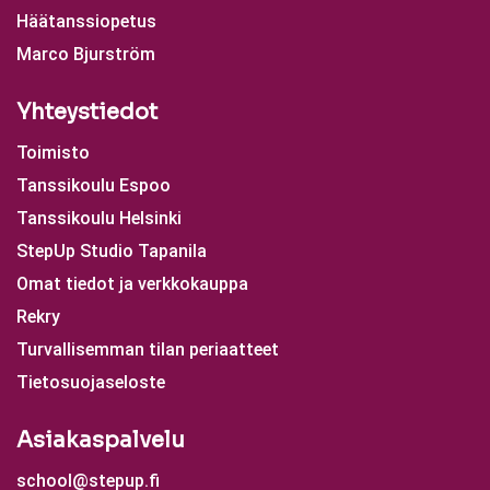
Häätanssiopetus
Marco Bjurström
Yhteystiedot
Toimisto
Tanssikoulu Espoo
Tanssikoulu Helsinki
StepUp Studio Tapanila
Omat tiedot ja verkkokauppa
Rekry
Turvallisemman tilan periaatteet
Tietosuojaseloste
Asiakaspalvelu
school@stepup.fi