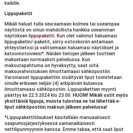
kaikille.
Lippupaketit
Mikäli haluat tulla seuraamaan kolmea tai useampaa
näytöstä on sinun mahdollista hankkia useamman
näytöksen
lippupaketti
. Kun olet valinnut haluamasi
lippupaketin/-paketit, siirry ostoskoriin antamaan
yhteystietosi ja valitsemaan haluamasi näytökset ja
katsomotoiveesi*. Näiden tietojen jälkeen tuotteet
maksetaan normaalisti palvelussa. Kun
maksutapahtuma on hyväksytty, saat siitä
maksuvahvistuksen ilmoittamaasi sähköpostiin.
Varsinaiset lippupakettiin sisältyvät liput toimitetaan
sinulle erikseen neljän (4) arkipäivän kuluessa
ilmoittamaasi sähköpostiin. Lippupakettien myynti
päättyy ke 22.5.2024 klo 23.00.
HUOM! Mikäli ostit myös
yksittäisiä lippuja, muista tulostaa ne tai lähettää e-
liput sähköpostiisi maksun jälkeen palvelussa!
*Lippupakettitilaukset käsitellään manuaalisesti
saapumisjärjestyksessä samanaikaisesti
nettilipunmyynnin kanssa. Emme takaa, että saat liput