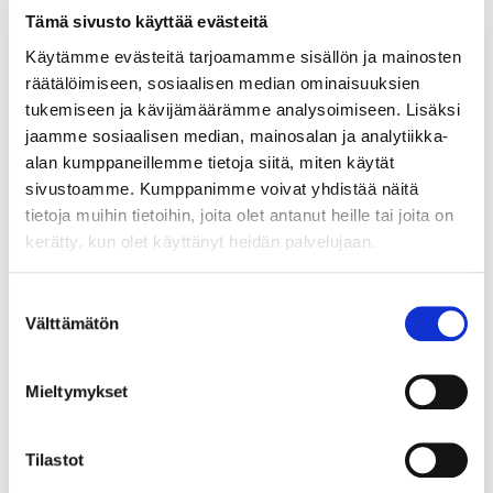
esiintyjät ja alle 6-vuotiaiden huoltajat, joilla on
Tämä sivusto käyttää evästeitä
huoltajalippu, pääsevät kulkemaan pukuhuoneeseen.
Käytämme evästeitä tarjoamamme sisällön ja mainosten
Esiintyjien on tultava hyvissä ajoin paikalle ja varattava
räätälöimiseen, sosiaalisen median ominaisuuksien
aikaa myös ilmoittautumiseen. Pyydämme kaikkia
esiintymään tulevia oppilaita esittämään
tukemiseen ja kävijämäärämme analysoimiseen. Lisäksi
ilmoittautumispisteessä nimellä varustetun
jaamme sosiaalisen median, mainosalan ja analytiikka-
asiakaskorttinsa ilmoittautumisen nopeuttamiseksi.
alan kumppaneillemme tietoja siitä, miten käytät
Pukuhuoneeseen pääsevät vain esiintymään tulevat
sivustoamme. Kumppanimme voivat yhdistää näitä
läsnä oleviksi ilmoittautuneet oppilaat ja alle 6-
tietoja muihin tietoihin, joita olet antanut heille tai joita on
vuotiaiden huoltajat, joilla on huoltajalippu. Siksi
pyydämme vanhempia laittamaan lapsille
kerätty, kun olet käyttänyt heidän palvelujaan.
esiintymisvaatteet, kampaukset ja meikkaukset valmiiksi
jo kotona. Sovithan tapaamiset salin ulkopuolelle.
Suostumuksen
Esiintyjien ulkovaatteet ja ulkokengät voi jättää
Välttämätön
pukuhuoneisiin.
valinta
Kaikilla niillä oppilailla, joilla on pitkä päivä, on hyvä olla
eväät mukana. Urheiluhallin kahviosta voi myös ostaa
Mieltymykset
syötävää.
OHJEITA
Tilastot
PAIKAN
PÄÄLLE