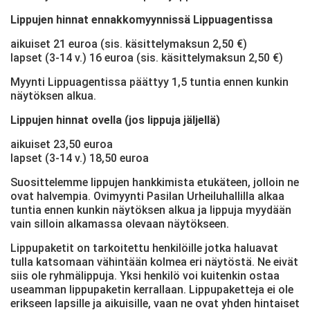
Lippujen hinnat ennakkomyynnissä Lippuagentissa
aikuiset 21 euroa (sis. käsittelymaksun 2,50 €)
lapset (3-14 v.) 16 euroa (sis. käsittelymaksun 2,50 €)
Myynti Lippuagentissa päättyy 1,5 tuntia ennen kunkin
näytöksen alkua.
Lippujen hinnat ovella (jos lippuja jäljellä)
aikuiset 23,50 euroa
lapset (3-14 v.) 18,50 euroa
Suosittelemme lippujen hankkimista etukäteen, jolloin ne
ovat halvempia. Ovimyynti Pasilan Urheiluhallilla alkaa
tuntia ennen kunkin näytöksen alkua ja lippuja myydään
vain silloin alkamassa olevaan näytökseen.
Lippupaketit on tarkoitettu henkilöille jotka haluavat
tulla katsomaan vähintään kolmea eri näytöstä. Ne eivät
siis ole ryhmälippuja. Yksi henkilö voi kuitenkin ostaa
useamman lippupaketin kerrallaan. Lippupaketteja ei ole
erikseen lapsille ja aikuisille, vaan ne ovat yhden hintaiset