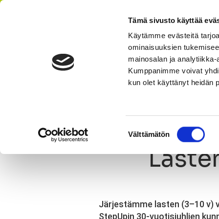
Tämä sivusto käyttää eväs
Käytämme evästeitä tarjoa
ominaisuuksien tukemisee
AIKATAULU
HI
mainosalan ja analytiikka-
Kumppanimme voivat yhdistää 
kun olet käyttänyt heidän 
Olet tässä:
StepUp
Ajankohtaista
Uutinen
Lasten 
Suostumuksen
Välttämätön
valinta
Laste
Järjestämme lasten (3–10 v) va
StepUpin 30-vuotisjuhlien kun