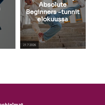
n
Absolute
a
Beginners -tunnit
elokuussa
21.7.2026