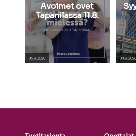
Avoimet ovet
Sy
Tapanilassa 11.8.
05.8.2026
04.8.202