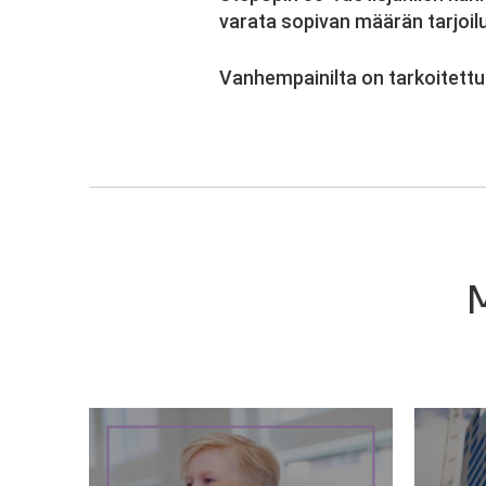
varata sopivan määrän tarjoil
Vanhempainilta on tarkoitettu 
M