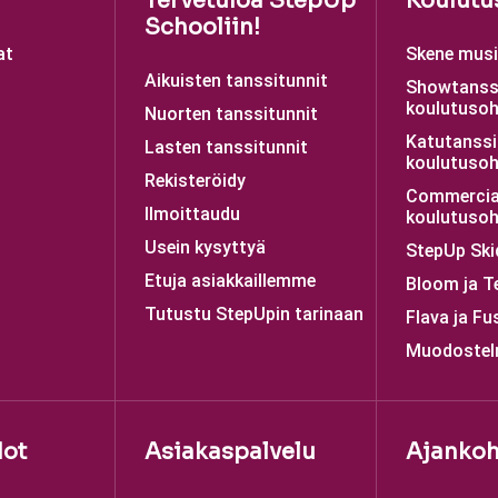
Tervetuloa StepUp
Koulutu
Schooliin!
at
Skene musii
Aikuisten tanssitunnit
Showtanss
koulutusoh
Nuorten tanssitunnit
Katutanssi
Lasten tanssitunnit
koulutusoh
Rekisteröidy
Commercia
Ilmoittaudu
koulutusoh
Usein kysyttyä
StepUp Ski
Etuja asiakkaillemme
Bloom ja T
Tutustu StepUpin tarinaan
Flava ja Fu
Muodostel
dot
Asiakaspalvelu
Ajankoh