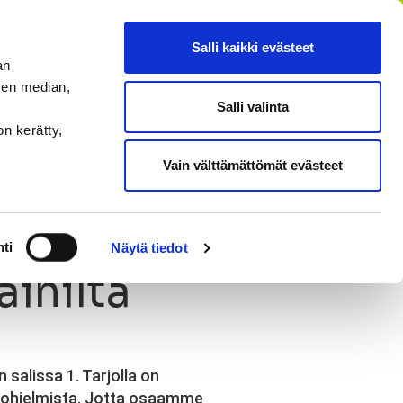
FI
SV
EN
RU
Salli kaikki evästeet
an
sen median,
Salli valinta
HAE
MENU
on kerätty,
Vain välttämättömät evästeet
ti
Näytä tiedot
inilta
 salissa 1. Tarjolla on
tusohjelmista. Jotta osaamme