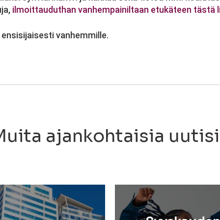
uja,
ilmoittauduthan vanhempainiltaan etukäteen tästä li
ensisijaisesti vanhemmille.
uita ajankohtaisia uutis