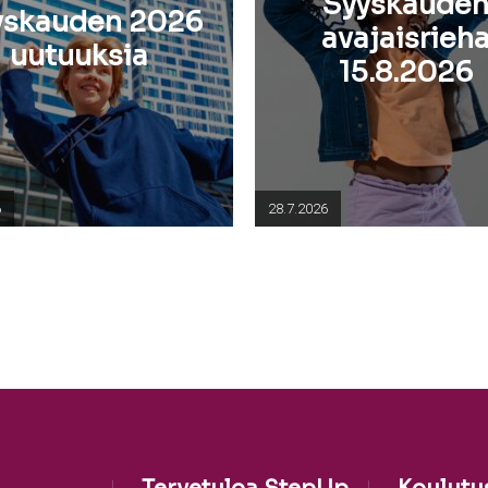
Syyskaude
yskauden 2026
avajaisrieh
uutuuksia
15.8.2026
6
28.7.2026