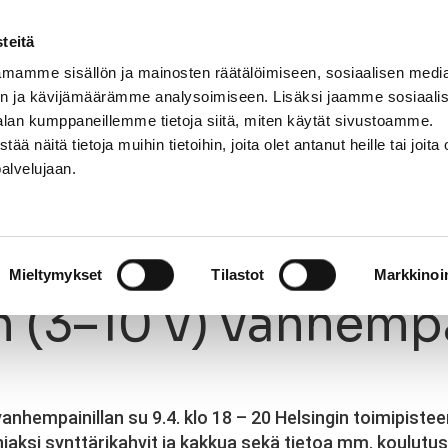
teitä
mamme sisällön ja mainosten räätälöimiseen, sosiaalisen medi
n ja kävijämäärämme analysoimiseen. Lisäksi jaamme sosiaali
NNASTO
LAJIT
OPETTAJAT
KIRJAUDU
alan kumppaneillemme tietoja siitä, miten käytät sivustoamme.
näitä tietoja muihin tietoihin, joita olet antanut heille tai joita 
palvelujaan.
(3–10 v) vanhempainilta
03.3.2017
Mieltymykset
Tilastot
Markkinoin
n (3–10 v) vanhempa
nhempainillan su 9.4. klo 18 – 20 Helsingin toimipisteen
niaksi synttärikahvit ja kakkua sekä tietoa mm. koulu