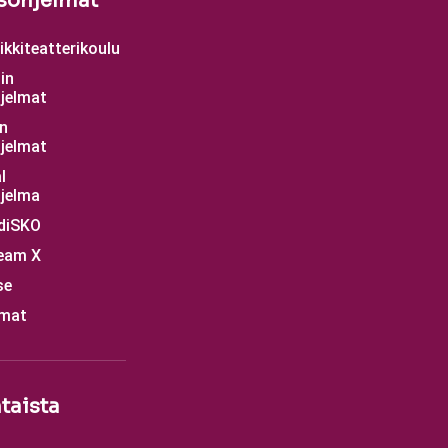
sohjelmat
kkiteatterikoulu
in
jelmat
n
jelmat
l
jelma
diSKO
eam X
se
mat
taista