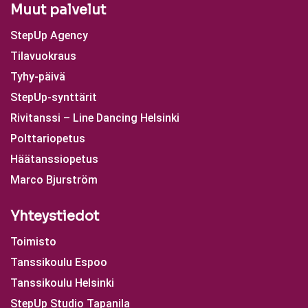
Muut palvelut
StepUp Agency
Tilavuokraus
Tyhy-päivä
StepUp-synttärit
Rivitanssi – Line Dancing Helsinki
Polttariopetus
Häätanssiopetus
Marco Bjurström
Yhteystiedot
Toimisto
Tanssikoulu Espoo
Tanssikoulu Helsinki
StepUp Studio Tapanila