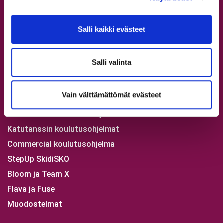
Ilmoittaudu
Usein kysyttyä
Salli kaikki evästeet
Etuja asiakkaillemme
Tutustu StepUpin tarinaan
Salli valinta
Koulutusohjelmat
Vain välttämättömät evästeet
Skene musiikkiteatterikoulu
Showtanssin koulutusohjelmat
Katutanssin koulutusohjelmat
Commercial koulutusohjelma
StepUp SkidiSKO
Bloom ja Team X
Flava ja Fuse
Muodostelmat