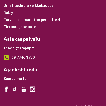
Omat tiedot ja verkkokauppa
Rekry
Turvallisemman tilan periaatteet
Tietosuojaseloste
Asiakaspalvelu
school@stepup.fi
09 7746 1730
Ajankohtaista
Seuraa meitä: