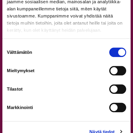
jaamme sosiaalisen median, mainosalan ja analytiikka-
Lajit
alan kumppaneillemme tietoja siitä, miten käytät
Workshopit
sivustoamme. Kumppanimme voivat yhdistää näitä
Leirit
tietoja muihin tietoihin, joita olet antanut heille tai joita on
kerätty, kun olet käyttänyt heidän palvelujaan.
Tapanilan tanssitunnit
Syyskausi 2026
Suostumuksen
Omat tiedot ja verkkokauppa
Välttämätön
valinta
Opettajat
Mieltymykset
Kaikki opettajat
Tilastot
Tervetuloa StepUp Schooliin!
Aikuisten tanssitunnit
Markkinointi
Nuorten tanssitunnit
Lasten tanssitunnit
Rekisteröidy
Näytä tiedot