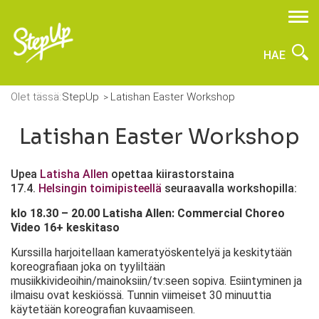
HAE
Olet tässä:
StepUp
Latishan Easter Workshop
Latishan Easter Workshop
Upea
Latisha Allen
opettaa kiirastorstaina
17.4.
Helsingin toimipisteellä
seuraavalla workshopilla:
klo 18.30 – 20.00 Latisha Allen: Commercial Choreo
Video 16+ keskitaso
Kurssilla harjoitellaan kameratyöskentelyä ja keskitytään
koreografiaan joka on tyyliltään
musiikkivideoihin/mainoksiin/tv:seen sopiva. Esiintyminen ja
ilmaisu ovat keskiössä. Tunnin viimeiset 30 minuuttia
käytetään koreografian kuvaamiseen.