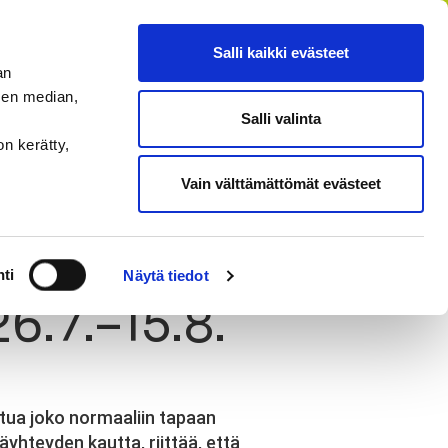
FI
SV
EN
RU
Salli kaikki evästeet
an
sen median,
Salli valinta
HAE
MENU
on kerätty,
Vain välttämättömät evästeet
ti
Näytä tiedot
6.7.–15.8.
stua joko normaaliin tapaan
täyhteyden kautta, riittää, että