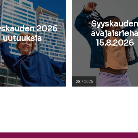
Syyskaude
yskauden 2026
avajaisrieh
uutuuksia
15.8.2026
6
28.7.2026