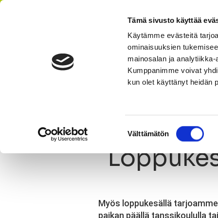
Tämä sivusto käyttää eväs
Käytämme evästeitä tarjoa
ominaisuuksien tukemisee
AIKATAULU
HI
mainosalan ja analytiikka-
Kumppanimme voivat yhdistää 
kun olet käyttänyt heidän 
Olet tässä:
StepUp
Ajankohtaista
Uutinen
Loppukes
Suostumuksen
Välttämätön
valinta
Loppukesä
Myös loppukesällä tarjoamme os
paikan päällä tanssikoululla ta