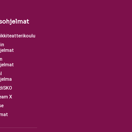
sohjelmat
kkiteatterikoulu
in
jelmat
n
jelmat
l
jelma
diSKO
eam X
se
mat