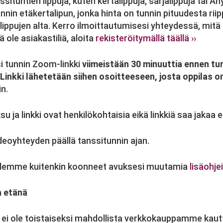
situntien lippuja, kuten kertalippuja, sarjalippuja tai An
tunnin etäkertalipun, jonka hinta on tunnin pituudesta ri
lippujen alta. Kerro ilmoittautumisesi yhteydessä, mitä
lä ole asiakastiliä, aloita
rekisteröitymällä täällä ››
si tunnin Zoom-linkki
viimeistään 30 minuuttia ennen tu
Linkki lähetetään siihen osoitteeseen, josta oppilas on
n.
 ja linkki ovat henkilökohtaisia eikä linkkiä saa jakaa 
deoyhteyden päällä tanssitunnin ajan.
 Olemme kuitenkin koonneet avuksesi muutamia
lisäohje
a etänä
i ole toistaiseksi mahdollista verkkokauppamme kautt