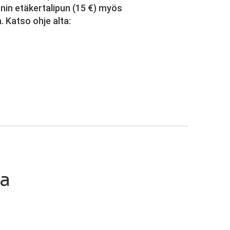
nnin etäkertalipun (15 €) myös
 Katso ohje alta:
ia