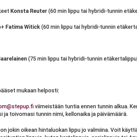
lkeet
Konsta Reuter
(60 min lippu tai hybridi-tunnin etäk
16+
Fatima Witick
(60 min lippu tai hybridi-tunnin etäkert
Saarelainen
(75 min lippu tai hybridi-tunnin etäkertalippu
pääset mukaan helposti:
om@stepup.fi
viimeistään tuntia ennen tunnin alkua. Ke
 ja toivomasi tunnin nimi, kellonaika ja päivämäärä.
i on jokin oikean hintaluokan lippu jo valmiina. Voit käyttää