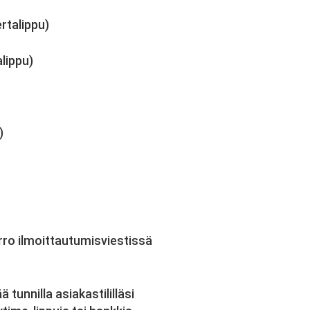
ertalippu)
alippu)
)
rro ilmoittautumisviestissä
 tunnilla asiakastililläsi