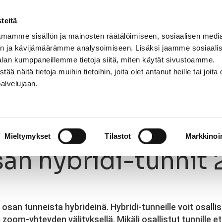
teitä
mamme sisällön ja mainosten räätälöimiseen, sosiaalisen medi
n ja kävijämäärämme analysoimiseen. Lisäksi jaamme sosiaali
NNASTO
LAJIT
OPETTAJAT
KIRJAUDU
alan kumppaneillemme tietoja siitä, miten käytät sivustoamme.
näitä tietoja muihin tietoihin, joita olet antanut heille tai joita 
palvelujaan.
än hybridi-tunnit 26.7.–15.8.
26.6.2021
Mieltymykset
Tilastot
Markkinoin
n hybridi-tunnit 2
an tunneista hybrideinä. Hybridi-tunneille voit osalli
i zoom-yhteyden välityksellä. Mikäli osallistut tunnille e