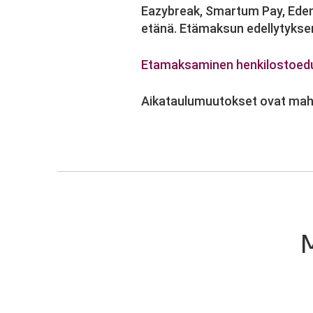
Eazybreak, Smartum Pay, Edenre
etänä. Etämaksun edellytykse
Etamaksaminen henkilostoedull
Aikataulumuutokset ovat mahd
M