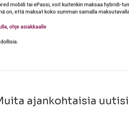
d mobiili tai ePassi, voit kuitenkin maksaa hybridi-tu
nä on, että maksat koko summan samalla maksutavalla.
a, ohje asiakkaalle
ollisia.
uita ajankohtaisia uutis