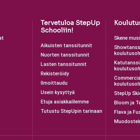
Tervetuloa StepUp
Koulutu
Schooliin!
at
Skene musii
Aikuisten tanssitunnit
Showtanss
koulutusoh
Nuorten tanssitunnit
Katutanssi
Lasten tanssitunnit
koulutusoh
Rekisteröidy
Commercia
Ilmoittaudu
koulutusoh
Usein kysyttyä
StepUp Ski
Etuja asiakkaillemme
Bloom ja T
Tutustu StepUpin tarinaan
Flava ja Fu
Muodostel