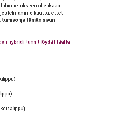
a lähiopetukseen ollenkaan
ärjestelmämme kautta, ettet
utumisohje tämän sivun
en hybridi-tunnit löydät täältä
alippu)
lippu)
äkertalippu)