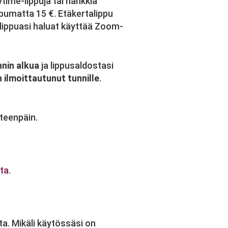
ytime-lippuja tai hankkia
ippumatta 15 €. Etäkertalippu
 lippuasi haluat käyttää Zoom-
nnin alkua
ja lippusaldostasi
 ilmoittautunut tunnille
.
eteenpäin.
ita
.
a. Mikäli käytössäsi on