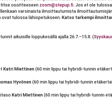
stitse osoitteeseen
zoom@stepup.fi
. Jos et ole tuloss
 ollenkaan varsinaista ilmoittautumista ilmoittautumisj
tka ovat tulossa lähiopetukseen.
Katso tarkempi ilmoitta
nit aikuisille loppukesällä ajalla 26.7.–15.8. (
Syyskaud
et
Katri Miettinen
(60 min lippu tai hybridi-tunnin etäkert
uomas Hyvönen
(60 min lippu tai hybridi-tunnin etäkerta
kitaso
Katri Miettinen
(60 min lippu tai hybridi-tunnin et