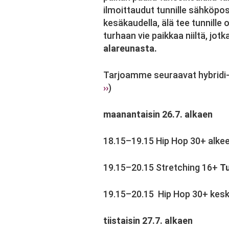
ilmoittaudut tunnille sähköpo
kesäkaudella, älä tee tunnille
turhaan vie paikkaa niiltä, jo
alareunasta.
Tarjoamme seuraavat hybridi-tun
››
)
maanantaisin 26.7. alkaen
18.15–19.15 Hip Hop 30+ alke
19.15–20.15 Stretching 16+
T
19.15–20.15 Hip Hop 30+ kes
tiistaisin 27.7. alkaen