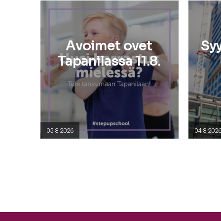
Avoimet ovet
Sy
Tapanilassa 11.8.
05.8.2026
04.8.202