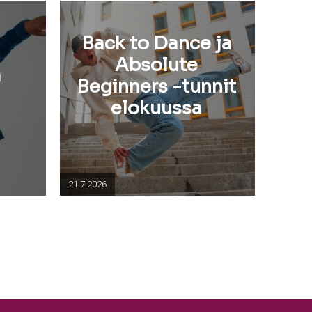
Back to Dance ja
n
Absolute
a
Beginners -tunnit
elokuussa
21.7.2026