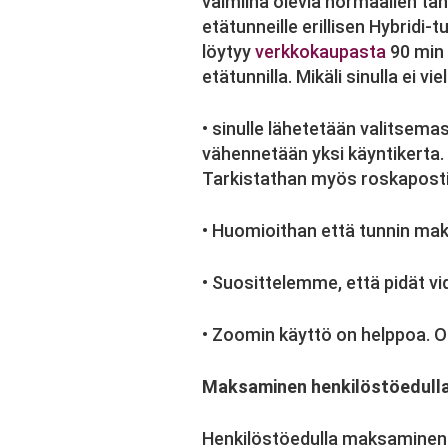
valmiina olevia normaalien tans
etätunneille erillisen Hybridi-
löytyy
verkkokaupasta
90 min 
etätunnilla. Mikäli sinulla ei vie
• sinulle lähetetään valitsema
vähennetään yksi käyntikerta.
Tarkistathan myös roskaposti
• Huomioithan että tunnin maksu
• Suosittelemme, että pidät vi
• Zoomin käyttö on helppoa.
Maksaminen henkilöstöedull
Henkilöstöedulla maksaminen e