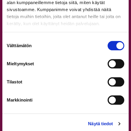
Usein kysyttyä
alan kumppaneillemme tietoja siitä, miten käytät
sivustoamme. Kumppanimme voivat yhdistää näitä
Etuja asiakkaillemme
tietoja muihin tietoihin, joita olet antanut heille tai joita on
Tutustu StepUpin tarinaan
kerätty, kun olet käyttänyt heidän palvelujaan.
Koulutusohjelmat
Suostumuksen
Välttämätön
Skene musiikkiteatterikoulu
valinta
Showtanssin koulutusohjelmat
Mieltymykset
Katutanssin koulutusohjelmat
Commercial koulutusohjelma
StepUp SkidiSKO
Tilastot
Bloom ja Team X
Flava ja Fuse
Markkinointi
Muodostelmat
Muut palvelut
Näytä tiedot