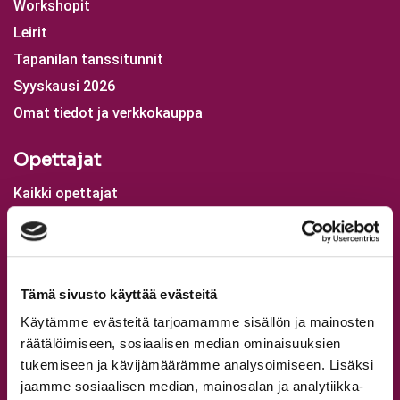
Workshopit
Leirit
Tapanilan tanssitunnit
Syyskausi 2026
Omat tiedot ja verkkokauppa
Opettajat
Kaikki opettajat
Tervetuloa StepUp Schooliin!
Aikuisten tanssitunnit
Tämä sivusto käyttää evästeitä
Nuorten tanssitunnit
Käytämme evästeitä tarjoamamme sisällön ja mainosten
Lasten tanssitunnit
räätälöimiseen, sosiaalisen median ominaisuuksien
Rekisteröidy
tukemiseen ja kävijämäärämme analysoimiseen. Lisäksi
Ilmoittaudu
jaamme sosiaalisen median, mainosalan ja analytiikka-