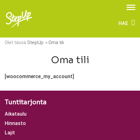
HAE
Olet tässä:
StepUp
Oma tili
Oma tili
[woocommerce_my_account]
Tuntitarjonta
Aikataulu
Hinnasto
Lajit