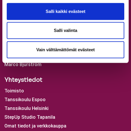
StepUp Agency
Salli kaikki evästeet
Tilavuokraus
Tyhy-päivä
StepUp-synttärit
Salli valinta
Rivitanssi – Line Dancing Helsinki
Polttariopetus
Vain välttämättömät evästeet
Häätanssiopetus
Marco Bjurström
Yhteystiedot
Toimisto
Tanssikoulu Espoo
Tanssikoulu Helsinki
StepUp Studio Tapanila
Omat tiedot ja verkkokauppa