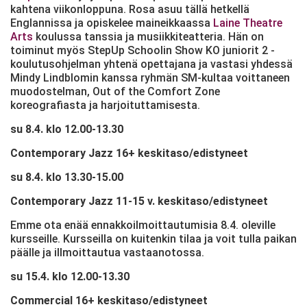
kahtena viikonloppuna. Rosa asuu tällä hetkellä
Englannissa ja opiskelee maineikkaassa
Laine Theatre
Arts
koulussa tanssia ja musiikkiteatteria. Hän on
toiminut myös StepUp Schoolin Show KO juniorit 2 -
koulutusohjelman yhtenä opettajana ja vastasi yhdessä
Mindy Lindblomin kanssa ryhmän SM-kultaa voittaneen
muodostelman, Out of the Comfort Zone
koreografiasta ja harjoituttamisesta.
su 8.4. klo 12.00-13.30
Contemporary Jazz 16+ keskitaso/edistyneet
su 8.4. klo 13.30-15.00
Contemporary Jazz 11-15 v.
keskitaso/edistyneet
Emme ota enää ennakkoilmoittautumisia 8.4. oleville
kursseille. Kursseilla on kuitenkin tilaa ja voit tulla paikan
päälle ja illmoittautua vastaanotossa.
su 15.4. klo 12.00-13.30
Commercial 16+ keskitaso/edistyneet