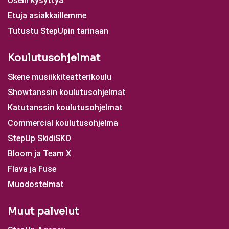
Usein kysyttyä
Etuja asiakkaillemme
Tutustu StepUpin tarinaan
Koulutusohjelmat
Skene musiikkiteatterikoulu
Showtanssin koulutusohjelmat
Katutanssin koulutusohjelmat
Commercial koulutusohjelma
StepUp SkidiSKO
Bloom ja Team X
Flava ja Fuse
Muodostelmat
Muut palvelut