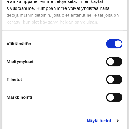
alan kumppaneillemme tietoja siitä, miten käytät
Syyskauden 2026 uutuuksia
sivustoamme. Kumppanimme voivat yhdistää näitä
tietoja muihin tietoihin, joita olet antanut heille tai joita on
kerätty, kun olet käyttänyt heidän palvelujaan.
Suostumuksen
Välttämätön
valinta
Mieltymykset
04.8.2026
Tilastot
Markkinointi
Näytä tiedot