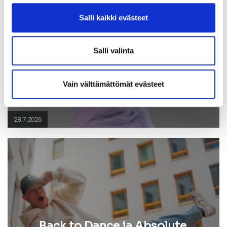
Syyskauden avajaisrieha
15.8.2026
Salli kaikki evästeet
Salli valinta
Vain välttämättömät evästeet
28.7.2026
Back to Dance ja Absolute