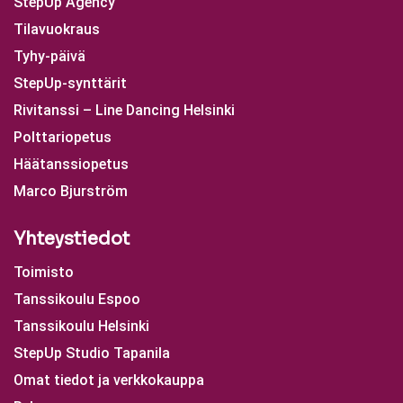
StepUp Agency
Tilavuokraus
Tyhy-päivä
StepUp-synttärit
Rivitanssi – Line Dancing Helsinki
Polttariopetus
Häätanssiopetus
Marco Bjurström
Yhteystiedot
Toimisto
Tanssikoulu Espoo
Tanssikoulu Helsinki
StepUp Studio Tapanila
Omat tiedot ja verkkokauppa