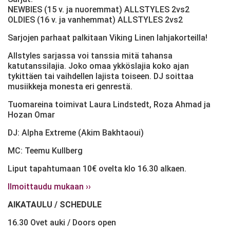
NEWBIES (15 v. ja nuoremmat) ALLSTYLES 2vs2
OLDIES (16 v. ja vanhemmat) ALLSTYLES 2vs2
Sarjojen parhaat palkitaan Viking Linen lahjakorteilla!
Allstyles sarjassa voi tanssia mitä tahansa
katutanssilajia. Joko omaa ykköslajia koko ajan
tykittäen tai vaihdellen lajista toiseen. DJ soittaa
musiikkeja monesta eri genrestä.
Tuomareina toimivat Laura Lindstedt, Roza Ahmad ja
Hozan Omar
DJ: Alpha Extreme (Akim Bakhtaoui)
MC: Teemu Kullberg
Liput tapahtumaan 10€ ovelta klo 16.30 alkaen.
Ilmoittaudu mukaan ››
AIKATAULU / SCHEDULE
16.30 Ovet auki / Doors open