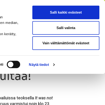
FI
SV
EN
RU
Salli kaikki evästeet
an
sen median,
Salli valinta
HAE
MENU
on kerätty,
Vain välttämättömät evästeet
ti
Näytä tiedot
ultaa!
pailuissa teoksella
It was not
aruus varmistui noin klo 23