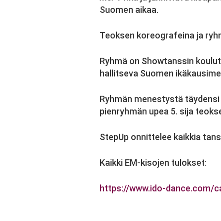
Suomen aikaa.
Teoksen koreografeina ja ryh
Ryhmä on Showtanssin koulutu
hallitseva Suomen ikäkausimes
Ryhmän menestystä täydensi ry
pienryhmän upea 5. sija teoks
StepUp onnittelee kaikkia tans
Kaikki EM-kisojen tulokset:
https://www.ido-dance.com/
c