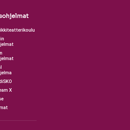
sohjelmat
kkiteatterikoulu
in
jelmat
n
jelmat
l
jelma
diSKO
eam X
se
mat