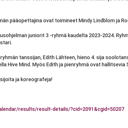
män pääopettajina ovat toimineet Mindy Lindblom ja Ro
sohjelman juniorit 3 -ryhmä kaudelta 2023-2024. Ryhm
tari.
hmän tanssijan, Edith Lähteen, hieno 4. sija soolotans
ella Hive Mind. Myös Edith ja pienryhmä ovat hallitsevi
sijoita ja koreografeja!
alendar/results/result-
details/?cid=2091&cgid=50207