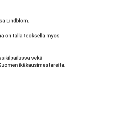
sa Lindblom.
ä on tällä teoksella myös
sikilpailussa sekä
a Suomen ikäkausimestareita.