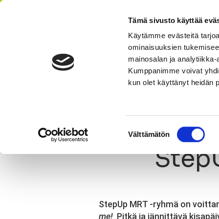
Tämä sivusto käyttää eväs
Käytämme evästeitä tarjoa
ominaisuuksien tukemisee
AIKATAULU
HI
mainosalan ja analytiikka-
Kumppanimme voivat yhdistää 
kun olet käyttänyt heidän 
Olet tässä:
StepUp
Ajankohtaista
Uutinen
StepUp 
Suostumuksen
Välttämätön
valinta
StepU
StepUp MRT -ryhmä on voittanut
me!
Pitkä ja jännittävä kisapäi