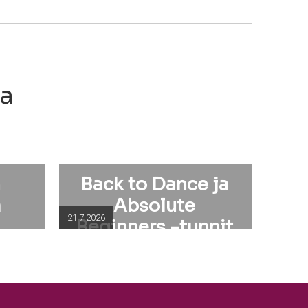
ia
n
Back to Dance ja
a
Absolute
21.7.2026
Beginners -tunnit
elokuussa