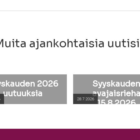
uita ajankohtaisia uutis
yskauden 2026
Syyskaude
uutuuksia
avajaisrieh
6
28.7.2026
15.8.2026