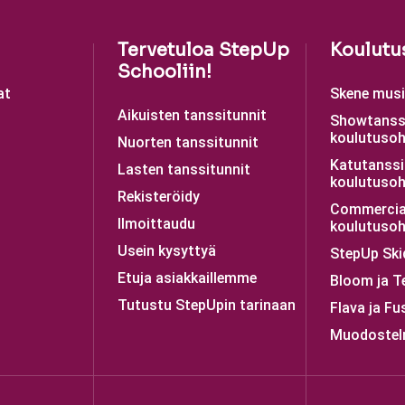
Tervetuloa StepUp
Koulutu
Schooliin!
at
Skene musii
Aikuisten tanssitunnit
Showtanss
koulutusoh
Nuorten tanssitunnit
Katutanssi
Lasten tanssitunnit
koulutusoh
Rekisteröidy
Commercia
Ilmoittaudu
koulutusoh
Usein kysyttyä
StepUp Ski
Etuja asiakkaillemme
Bloom ja T
Tutustu StepUpin tarinaan
Flava ja Fu
Muodostel