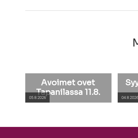
M
Avoimet ovet
Sy
Tapanilassa 11.8.
05.8.2026
04.8.202