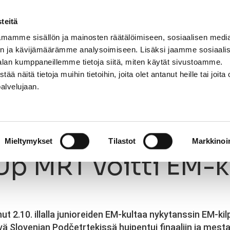
teitä
mamme sisällön ja mainosten räätälöimiseen, sosiaalisen medi
n ja kävijämäärämme analysoimiseen. Lisäksi jaamme sosiaali
NNASTO
LAJIT
OPETTAJAT
KIRJAUDU
alan kumppaneillemme tietoja siitä, miten käytät sivustoamme.
näitä tietoja muihin tietoihin, joita olet antanut heille tai joita 
palvelujaan.
MRT voitti EM-kultaa!
03.10.2024
Mieltymykset
Tilastot
Markkinoin
p MRT voitti EM-k
 2.10. illalla junioreiden EM-kultaa nykytanssin EM-kil
vä Slovenian Podčetrtekissä huipentui finaaliin ja mest