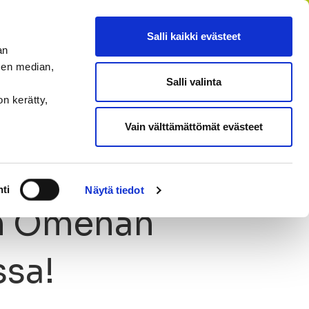
FI
SV
EN
RU
Salli kaikki evästeet
an
sen median,
Salli valinta
HAE
MENU
on kerätty,
Vain välttämättömät evästeet
ti
Näytä tiedot
n Omenan
ssa!