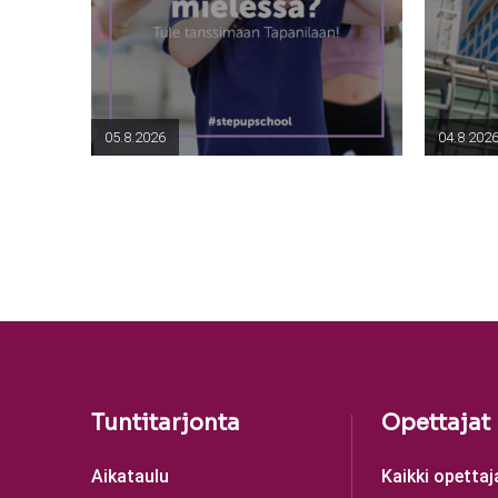
05.8.2026
04.8.202
Tuntitarjonta
Opettajat
Aikataulu
Kaikki opettaj