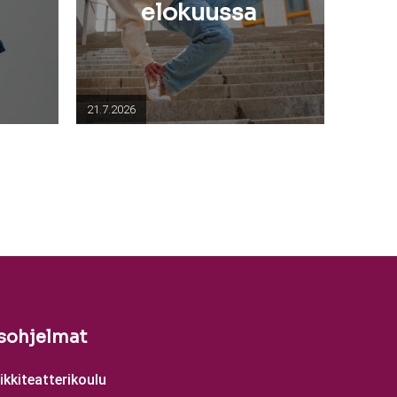
elokuussa
21.7.2026
sohjelmat
kkiteatterikoulu