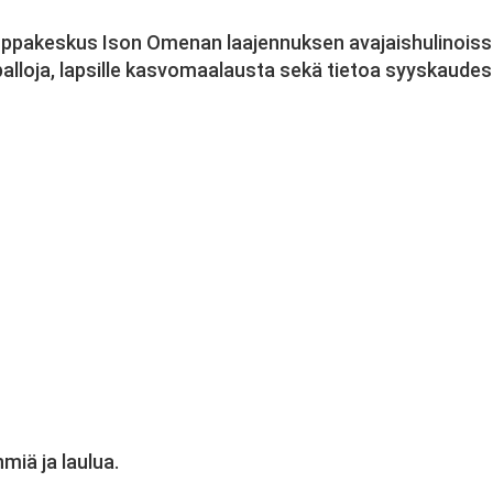
ppakeskus Ison Omenan laajennuksen avajaishulinoiss
palloja, lapsille kasvomaalausta sekä tietoa syyskaud
miä ja laulua.