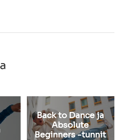
ia
Back to Dance ja
n
Absolute
a
Beginners -tunnit