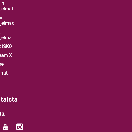
in
jelmat
n
jelmat
l
jelma
diSKO
eam X
se
mat
taista
tä: