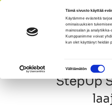
Tämä sivusto käyttää eväs
Käytämme evästeitä tarjoa
ominaisuuksien tukemisee
AIKATAULU
HI
mainosalan ja analytiikka-
Kumppanimme voivat yhdistää 
kun olet käyttänyt heidän 
Olet tässä:
StepUp
Ajankohtaista
Uutinen
StepUp 
Suostumuksen
Välttämätön
valinta
StepUp S
laa