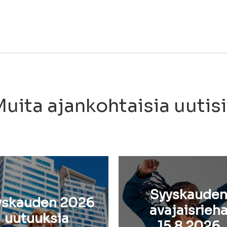
uita ajankohtaisia uutis
Syyskaude
yskauden 2026
avajaisrieh
uutuuksia
15.8.2026