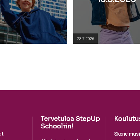
6
28.7.2026
Tervetuloa StepUp
Koulutu
Schooliin!
at
Skene musii