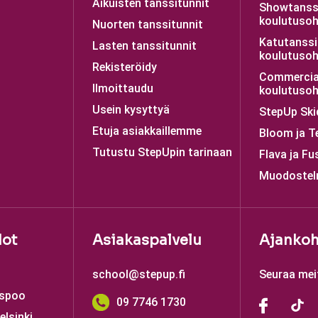
Aikuisten tanssitunnit
Showtanss
koulutusoh
Nuorten tanssitunnit
Katutanssi
Lasten tanssitunnit
koulutusoh
Rekisteröidy
Commercia
Ilmoittaudu
koulutusoh
Usein kysyttyä
StepUp Ski
Etuja asiakkaillemme
Bloom ja T
Tutustu StepUpin tarinaan
Flava ja Fu
Muodostel
dot
Asiakaspalvelu
Ajankoh
school@stepup.fi
Seuraa mei
Espoo
09 7746 1730
elsinki