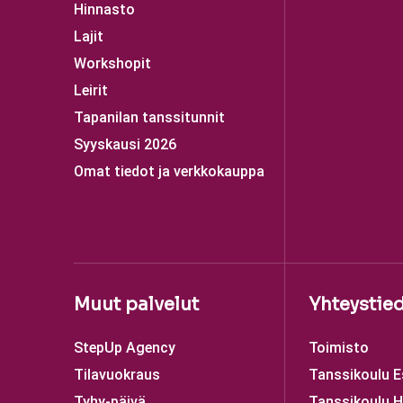
Hinnasto
Lajit
Workshopit
Leirit
Tapanilan tanssitunnit
Syyskausi 2026
Omat tiedot ja verkkokauppa
Muut palvelut
Yhteystie
StepUp Agency
Toimisto
Tilavuokraus
Tanssikoulu 
Tyhy-päivä
Tanssikoulu H