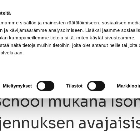
teitä
mamme sisällön ja mainosten räätälöimiseen, sosiaalisen medi
n ja kävijämäärämme analysoimiseen. Lisäksi jaamme sosiaali
NNASTO
LAJIT
OPETTAJAT
KIRJAUDU
alan kumppaneillemme tietoja siitä, miten käytät sivustoamme.
näitä tietoja muihin tietoihin, joita olet antanut heille tai joita 
palvelujaan.
School mukana Ison Omenan laajennuksen avajaisissa!
01.8.2016
Mieltymykset
Tilastot
Markkinoin
chool mukana Iso
jennuksen avajaisi