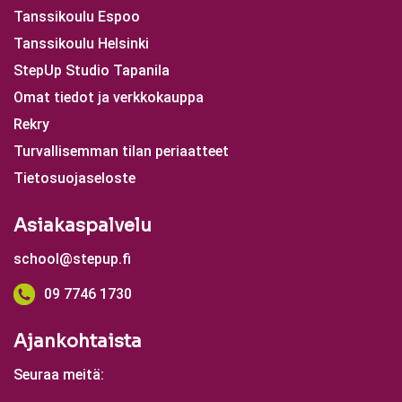
Tanssikoulu Espoo
Tanssikoulu Helsinki
StepUp Studio Tapanila
Omat tiedot ja verkkokauppa
Rekry
Turvallisemman tilan periaatteet
Tietosuojaseloste
Asiakaspalvelu
school@stepup.fi
09 7746 1730
Ajankohtaista
Seuraa meitä: