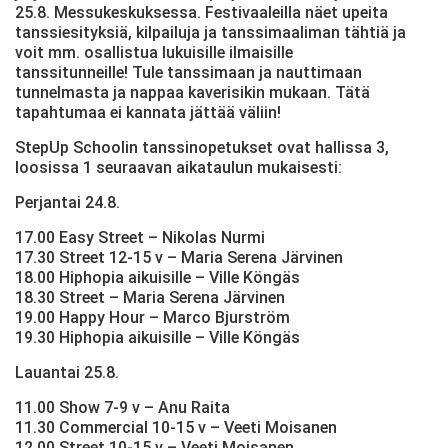
25.8. Messukeskuksessa. Festivaaleilla näet upeita
tanssiesityksiä, kilpailuja ja tanssimaaliman tähtiä ja
voit mm. osallistua lukuisille ilmaisille
tanssitunneille! Tule tanssimaan ja nauttimaan
tunnelmasta ja nappaa kaverisikin mukaan. Tätä
tapahtumaa ei kannata jättää väliin!
StepUp Schoolin tanssinopetukset ovat hallissa 3,
loosissa 1 seuraavan aikataulun mukaisesti:
Perjantai 24.8.
17.00 Easy Street – Nikolas Nurmi
17.30 Street 12-15 v – Maria Serena Järvinen
18.00 Hiphopia aikuisille – Ville Köngäs
18.30 Street – Maria Serena Järvinen
19.00 Happy Hour – Marco Bjurström
19.30 Hiphopia aikuisille – Ville Köngäs
Lauantai 25.8.
11.00 Show 7-9 v – Anu Raita
11.30 Commercial 10-15 v – Veeti Moisanen
12.00 Street 10-15 v – Veeti Moisanen