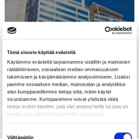
Syyskauden 2026 uutuuksia
Tämä sivusto käyttää evästeitä
Käytämme evästeitä tarjoamamme sisällön ja mainosten
räätälöimiseen, sosiaalisen median ominaisuuksien
tukemiseen ja kävijämäärämme analysoimiseen. Lisäksi
jaamme sosiaalisen median, mainosalan ja analytiikka-
alan kumppaneillemme tietoja siitä, miten käytät
sivustoamme. Kumppanimme voivat yhdistää näitä
tietoja muihin tietoihin, joita olet antanut heille tai joita on
kerätty, kun olet käyttänyt heidän palvelujaan.
04.8.2026
Suostumuksen
Välttämätön
valinta