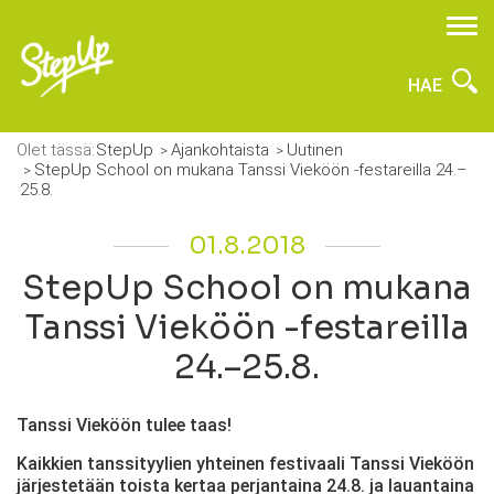
HAE
Olet tässä:
StepUp
Ajankohtaista
Uutinen
StepUp School on mukana Tanssi Vieköön -festareilla 24.–
25.8.
01.8.2018
StepUp School on mukana
Tanssi Vieköön -festareilla
24.–25.8.
Tanssi Vieköön tulee taas!
Kaikkien tanssityylien yhteinen festivaali Tanssi Vieköön
järjestetään toista kertaa perjantaina 24.8. ja lauantaina