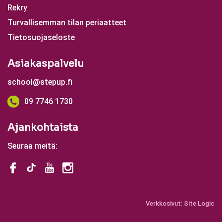
Rekry
Turvallisemman tilan periaatteet
Tietosuojaseloste
Asiakaspalvelu
school@stepup.fi
09 7746 1730
Ajankohtaista
Seuraa meitä:
Verkkosivut:
Site Logic