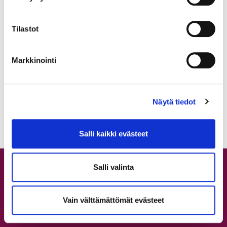
Back to Dance ja Absolute
Beginners -tunnit elokuussa
Tilastot
Markkinointi
Näytä tiedot
21.7.2026
Salli kaikki evästeet
Tuntitarjonta
Salli valinta
Aikataulu
Vain välttämättömät evästeet
Hinnasto
Lajit