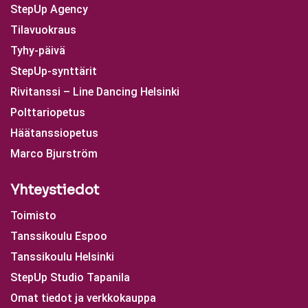
StepUp Agency
Tilavuokraus
Tyhy-päivä
StepUp-synttärit
Rivitanssi – Line Dancing Helsinki
Polttariopetus
Häätanssiopetus
Marco Bjurström
Yhteystiedot
Toimisto
Tanssikoulu Espoo
Tanssikoulu Helsinki
StepUp Studio Tapanila
Omat tiedot ja verkkokauppa