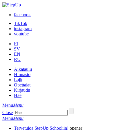
facebook
TikTok
instagram
youtube
FI
SV
EN
RU
Aikataulu
Hinnasto
Lajit
Opettajat
Kirjaudu
Hae
Menu
Menu
Close
Menu
Menu
Tervetuloa StepUp Schooliin!
opener