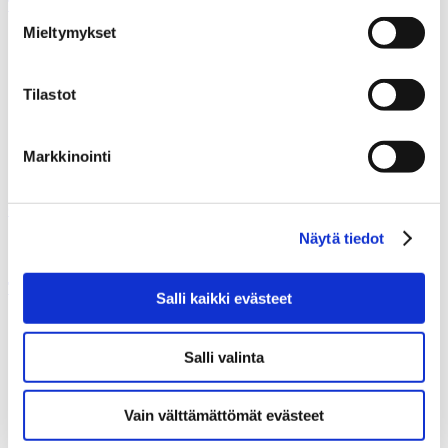
Tuntitarjonta
Mieltymykset
Aikataulu
Hinnasto
Lajit
Tilastot
Workshopit
Leirit
Tapanilan tanssitunnit
Syyskausi 2026
Markkinointi
Omat tiedot ja verkkokauppa
Opettajat
Näytä tiedot
Kaikki opettajat
Tervetuloa StepUp Schooliin!
Salli kaikki evästeet
Aikuisten tanssitunnit
Nuorten tanssitunnit
Salli valinta
Lasten tanssitunnit
Rekisteröidy
Ilmoittaudu
Vain välttämättömät evästeet
Usein kysyttyä
Etuja asiakkaillemme