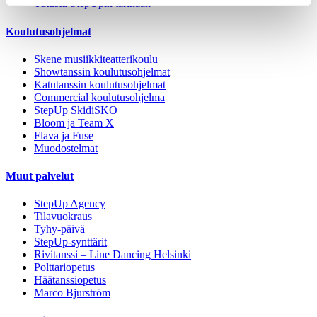
Tutustu StepUpin tarinaan
Koulutusohjelmat
Skene musiikkiteatterikoulu
Showtanssin koulutusohjelmat
Katutanssin koulutusohjelmat
Commercial koulutusohjelma
StepUp SkidiSKO
Bloom ja Team X
Flava ja Fuse
Muodostelmat
Muut palvelut
StepUp Agency
Tilavuokraus
Tyhy-päivä
StepUp-synttärit
Rivitanssi – Line Dancing Helsinki
Polttariopetus
Häätanssiopetus
Marco Bjurström