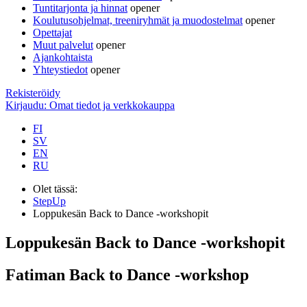
Tuntitarjonta ja hinnat
opener
Koulutusohjelmat, treeniryhmät ja muodostelmat
opener
Opettajat
Muut palvelut
opener
Ajankohtaista
Yhteystiedot
opener
Rekisteröidy
Kirjaudu: Omat tiedot ja verkkokauppa
FI
SV
EN
RU
Olet tässä:
StepUp
Loppukesän Back to Dance -workshopit
Loppukesän Back to Dance -workshopit
Fatiman Back to Dance -workshop