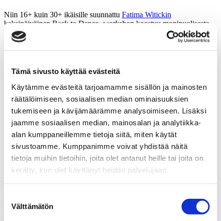
Niin 16+ kuin 30+ ikäisille suunnattu
Fatima Witickin
kaksipäiväinen Back to Dance -workshop koostuu monipuolisesta
treenistä Floor Barrea, Balettia ja Kehonhuoltoa. Tunnit pidetään
tiistaisin 30.7. ja 6.8.
Helsingin toimipisteessä
. Poimi mieleisesi
tunnit ja
ilmoittaudu mukaan
!
Yksittäisten tuntien hinnat:
Tämä sivusto käyttää evästeitä
25 €/75 min
30 €/90 min
Käytämme evästeitä tarjoamamme sisällön ja mainosten
räätälöimiseen, sosiaalisen median ominaisuuksien
Tiistai 30.7.
tukemiseen ja kävijämäärämme analysoimiseen. Lisäksi
17.00 – 18.15 Floor Barre 16+ teemana aukikierto Fatima
jaamme sosiaalisen median, mainosalan ja analytiikka-
18.15 – 19.45 Baletti 16+ alkeisjatko Fatima
alan kumppaneillemme tietoja siitä, miten käytät
19.45 – 21.00 Kehonhuolto 16+ Fatima
sivustoamme. Kumppanimme voivat yhdistää näitä
Tiistai 6.8.
tietoja muihin tietoihin, joita olet antanut heille tai joita on
17.00 – 18.15 Floor Barre 16+ teemana jalannostot Fatima
kerätty, kun olet käyttänyt heidän palvelujaan.
18.15 – 19.45 Baletti 16+ alkeisjatko Fatima
19.45 – 21.00 Kehonhuolto 16+ Fatima
Suostumuksen
Ilmoittaudu workshopille >>
Välttämätön
valinta