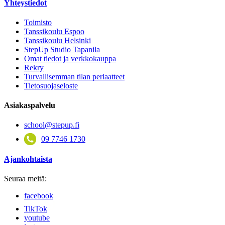
Yhteystiedot
Toimisto
Tanssikoulu Espoo
Tanssikoulu Helsinki
StepUp Studio Tapanila
Omat tiedot ja verkkokauppa
Rekry
Turvallisemman tilan periaatteet
Tietosuojaseloste
Asiakaspalvelu
school@stepup.fi
09 7746 1730
Ajankohtaista
Seuraa meitä:
facebook
TikTok
youtube