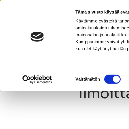
Tämä sivusto käyttää eväs
Käytämme evästeitä tarjoa
ominaisuuksien tukemisee
AIKATAULU
HI
mainosalan ja analytiikka-
Kumppanimme voivat yhdistää 
kun olet käyttänyt heidän 
Olet tässä:
StepUp
Ajankohtaista
Tiedote
Ilmoitt
Suostumuksen
Välttämätön
valinta
Ilmoitt