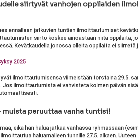
delle siirtyvät vanhojen oppilaiden ilmo
ähes ennallaan jatkuvien tuntien ilmoittautumiset kevät
ttautumisten siirto koskee ainoastaan niitä oppilaita, j
ä. Kevätkaudella jonossa olleita oppilaita ei siirretä
 Syksy 2025
rtyvät ilmoittautumisensa viimeistään torstaina 29.5. 
. Jos ilmoittautumista ei vahvisteta kolmen päivän sisä
utomaattisesti.
muista peruuttaa vanha tuntisi!
yhmää, eikä hän halua jatkaa vanhassa ryhmässään (esi
 ilmoittautua haluamalleen tunnille 27.5. alkaen. Uutee