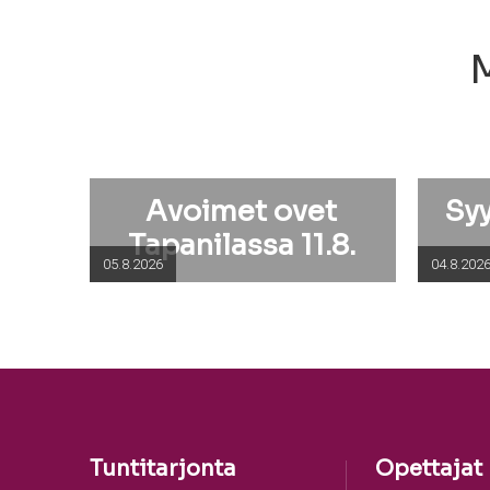
M
Avoimet ovet
Sy
Tapanilassa 11.8.
05.8.2026
04.8.202
Tuntitarjonta
Opettajat