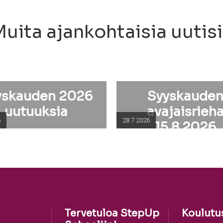
uita ajankohtaisia uutis
yskauden 2026
Syyskaude
uutuuksia
avajaisrieh
6
28.7.2026
15.8.2026
Tervetuloa StepUp
Koulutu