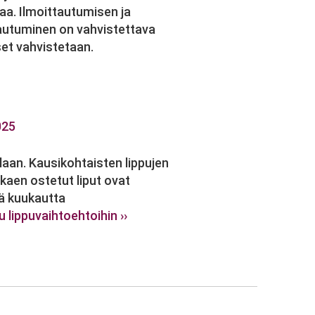
aa. Ilmoittautumisen ja
autuminen on vahvistettava
et vahvistetaan.
025
laan. Kausikohtaisten lippujen
aen ostetut liput ovat
ä kuukautta
 lippuvaihtoehtoihin ››