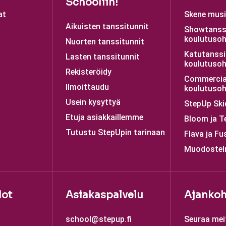
Schooliin!
at
Skene musii
Aikuisten tanssitunnit
Showtanss
koulutusoh
Nuorten tanssitunnit
Katutanssi
Lasten tanssitunnit
koulutusoh
Rekisteröidy
Commercia
Ilmoittaudu
koulutusoh
Usein kysyttyä
StepUp Ski
Etuja asiakkaillemme
Bloom ja T
Tutustu StepUpin tarinaan
Flava ja Fu
Muodostel
dot
Asiakaspalvelu
Ajankoh
school@stepup.fi
Seuraa mei