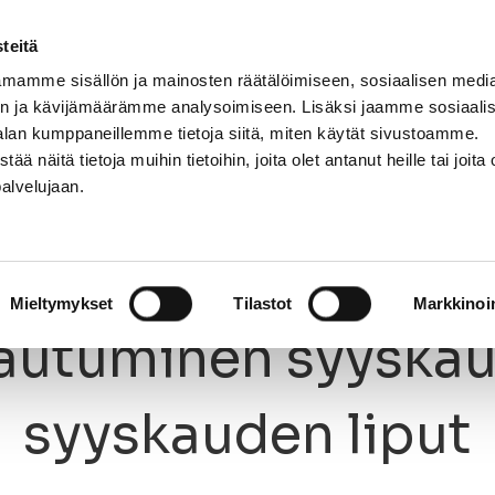
teitä
mamme sisällön ja mainosten räätälöimiseen, sosiaalisen medi
n ja kävijämäärämme analysoimiseen. Lisäksi jaamme sosiaali
NNASTO
LAJIT
OPETTAJAT
KIRJAUDU
alan kumppaneillemme tietoja siitä, miten käytät sivustoamme.
näitä tietoja muihin tietoihin, joita olet antanut heille tai joita 
palvelujaan.
autuminen syyskaudelle ja syyskauden liput
22.4.2025
Mieltymykset
Tilastot
Markkinoin
autuminen syyskau
syyskauden liput