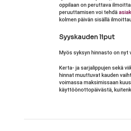
oppilaan on peruttava ilmoitt
peruuttamisen voi tehdä
asiak
kolmen päivän sisällä ilmoitt
Syyskauden liput
Myös syksyn hinnasto on nyt va
Kerta- ja sarjalippujen sekä v
hinnat muuttuvat kauden vaiht
voimassa maksimissaan kuusi 
käyttöönottopäivästä, kuiten