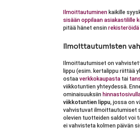
Ilmoittautuminen
kaikille syy
sisään oppilaan asiakastilille 
pitää hänet ensin
rekisteröidä
Ilmoittautumisten va
Ilmoittautumiset on vahvistet
lippu (esim. kertalippu riittä
ostaa
verkkokaupasta
tai
tan
viikkotuntien yhteydessä. Ennen
ominaisuuksiin
hinnastosivulla
viikkotuntien lippu
, jossa on v
vahvistuvat ilmoittautumiset sa
olevien tuotteiden saldot voi 
ei vahvisteta kolmen päivän s