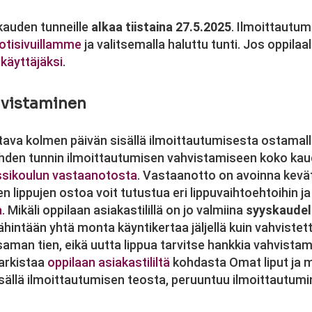
skauden tunneille
alkaa tiistaina 27.5.2025
.
Ilmoittautum
kotisivuillamme
ja valitsemalla haluttu tunti. Jos oppilaal
 käyttäjäksi
.
hvistaminen
tava kolmen päivän sisällä ilmoittautumisesta ostamall
ä yhden tunnin ilmoittautumisen vahvistamiseen koko kaud
ssikoulun vastaanotosta
. Vastaanotto on avoinna kevä
 lippujen ostoa voit tutustua eri lippuvaihtoehtoihin ja
.
Mikäli oppilaan asiakastilillä on jo valmiina
syyskaudel
ähintään yhtä monta käyntikertaa jäljellä kuin vahvistet
man tien, eikä uutta lippua tarvitse hankkia vahvistamis
tarkistaa
oppilaan asiakastililtä
kohdasta Omat liput ja 
isällä ilmoittautumisen teosta, peruuntuu ilmoittautum