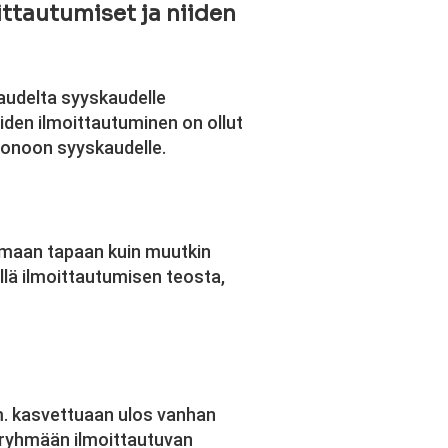
ittautumiset ja niiden
kaudelta syyskaudelle
oiden ilmoittautuminen on ollut
 jonoon syyskaudelle.
samaan tapaan kuin muutkin
llä ilmoittautumisen teosta,
m. kasvettuaan ulos vanhan
n ryhmään ilmoittautuvan