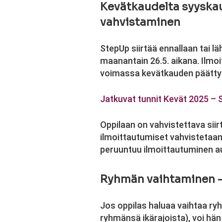
Kevätkaudelta syyskau
vahvistaminen
StepUp siirtää ennallaan tai l
maanantain 26.5. aikana. Ilmoi
voimassa kevätkauden päättyess
Jatkuvat tunnit Kevät 2025 –
Oppilaan on vahvistettava sii
ilmoittautumiset vahvistetaan
peruuntuu ilmoittautuminen a
Ryhmän vaihtaminen – 
Jos oppilas haluaa vaihtaa r
ryhmänsä ikärajoista), voi hän