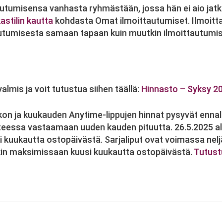
autumisensa vanhasta ryhmästään, jossa hän ei aio jatk
astilin kautta
kohdasta Omat ilmoittautumiset. Ilmoitt
autumisesta samaan tapaan kuin muutkin ilmoittautumis
lmis ja voit tutustua siihen täällä:
Hinnasto – Syksy 2
iikon ja kuukauden Anytime-lippujen hinnat pysyvät ennal
eessa vastaamaan uuden kauden pituutta. 26.5.2025 alk
kuukautta ostopäivästä. Sarjaliput ovat voimassa nelj
kin maksimissaan kuusi kuukautta ostopäivästä.
Tutustu