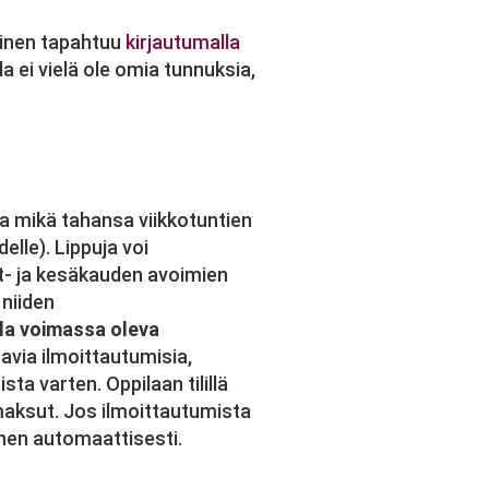
inen tapahtuu
kirjautumalla
la ei vielä ole omia tunnuksia,
a mikä tahansa viikkotuntien
elle). Lippuja voi
t- ja kesäkauden avoimien
 niiden
la voimassa oleva
tavia ilmoittautumisia,
ta varten. Oppilaan tilillä
maksut. Jos ilmoittautumista
inen automaattisesti.