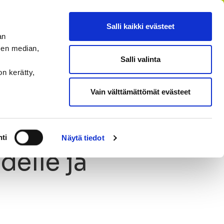
FI
SV
EN
RU
Salli kaikki evästeet
an
sen median,
Salli valinta
HAE
MENU
on kerätty,
Vain välttämättömät evästeet
ti
Näytä tiedot
delle ja