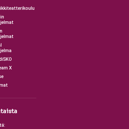
kkiteatterikoulu
in
jelmat
n
jelmat
l
jelma
diSKO
eam X
se
mat
taista
tä: