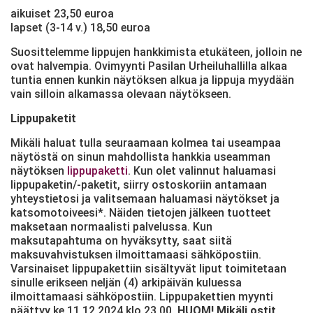
aikuiset 23,50 euroa
lapset (3-14 v.) 18,50 euroa
Suosittelemme lippujen hankkimista etukäteen, jolloin ne
ovat halvempia. Ovimyynti Pasilan Urheiluhallilla alkaa
tuntia ennen kunkin näytöksen alkua ja lippuja myydään
vain silloin alkamassa olevaan näytökseen.
Lippupaketit
Mikäli haluat tulla seuraamaan kolmea tai useampaa
näytöstä on sinun mahdollista hankkia useamman
näytöksen
lippupaketti
. Kun olet valinnut haluamasi
lippupaketin/-paketit, siirry ostoskoriin antamaan
yhteystietosi ja valitsemaan haluamasi näytökset ja
katsomotoiveesi*. Näiden tietojen jälkeen tuotteet
maksetaan normaalisti palvelussa. Kun
maksutapahtuma on hyväksytty, saat siitä
maksuvahvistuksen ilmoittamaasi sähköpostiin.
Varsinaiset lippupakettiin sisältyvät liput toimitetaan
sinulle erikseen neljän (4) arkipäivän kuluessa
ilmoittamaasi sähköpostiin. Lippupakettien myynti
päättyy ke 11.12.2024 klo 23.00.
HUOM! Mikäli ostit