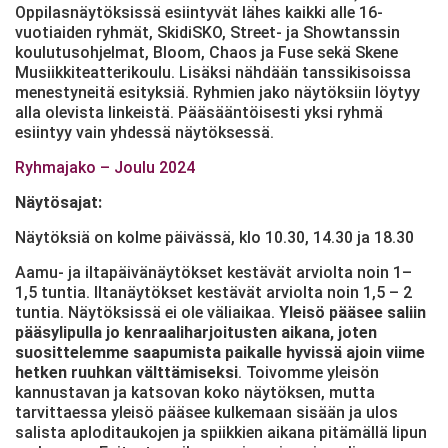
Oppilasnäytöksissä esiintyvät lähes kaikki alle 16-
vuotiaiden ryhmät, SkidiSKO, Street- ja Showtanssin
koulutusohjelmat, Bloom, Chaos ja Fuse sekä Skene
Musiikkiteatterikoulu. Lisäksi nähdään tanssikisoissa
menestyneitä esityksiä. Ryhmien jako näytöksiin löytyy
alla olevista linkeistä. Pääsääntöisesti yksi ryhmä
esiintyy vain yhdessä näytöksessä.
Ryhmajako – Joulu 2024
Näytösajat:
Näytöksiä on kolme päivässä, klo 10.30, 14.30 ja 18.30
Aamu- ja iltapäivänäytökset kestävät arviolta noin 1–
1,5 tuntia. Iltanäytökset kestävät arviolta noin 1,5 – 2
tuntia. Näytöksissä ei ole väliaikaa.
Yleisö pääsee saliin
pääsylipulla jo kenraaliharjoitusten aikana, joten
suosittelemme saapumista paikalle hyvissä ajoin viime
hetken ruuhkan välttämiseksi
. Toivomme yleisön
kannustavan ja katsovan koko näytöksen, mutta
tarvittaessa yleisö pääsee kulkemaan sisään ja ulos
salista aploditaukojen ja spiikkien aikana pitämällä lipun