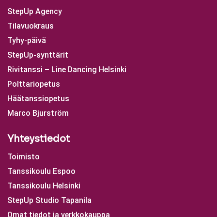
StepUp Agency
Tilavuokraus
Tyhy-päivä
StepUp-synttärit
Rivitanssi – Line Dancing Helsinki
Polttariopetus
Häätanssiopetus
Marco Bjurström
Yhteystiedot
Toimisto
Tanssikoulu Espoo
Tanssikoulu Helsinki
StepUp Studio Tapanila
Omat tiedot ja verkkokauppa