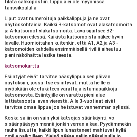
tilata sähköpostiin. Lippuja ei ole myynnissä
tanssikoululla.
Liput ovat numeroituja paikkalippuja ja ne ovat
näytöskohtaisia. Kaikki B-katsomot ovat alakatsomoita
ja A-katsomot yläkatsomoita. Lava sijaitsee B2-
katsomon edessä. Kaikista katsomoista näkee hyvin
lavalle. Huomioitahan kuitenkin, että A1, A2 ja A3 -
katsomoiden kahdella ensimmäisellä rivillä aiheutuu
pieni näköhaitta lasikaiteesta.
katsomokartta
Esiintyjät eivät tarvitse pääsylippua sen päivän
näytöksiin, jossa itse esiintyvät, mutta heille ei
myöskään ole etukäteen varattuja istumapaikkoja
katsomosta. Esiintyjille on varattu pieni alue
lattiatasosta lavan vierestä. Alle 3-vuotiaat eivät
tarvitse omaa lippua jos he istuvat vanhemman sylissä.
Koska saliin on vain yksi katsojasisäänkäynti, voi
sisäänpääsyyn mennä jonkin verran aikaa. Pyydämmekin
rauhallisuutta, kaikki lipun lunastaneet mahtuvat kyllä
omille paikoilleen.
Yleisö pääse saliin pääsylipulla jo