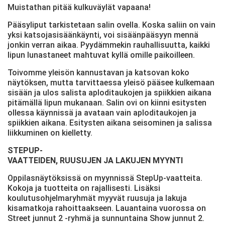
Muistathan pitää kulkuväylät vapaana!
Pääsyliput tarkistetaan salin ovella. Koska saliin on vain
yksi katsojasisäänkäynti, voi sisäänpääsyyn mennä
jonkin verran aikaa. Pyydämmekin rauhallisuutta, kaikki
lipun lunastaneet mahtuvat kyllä omille paikoilleen.
Toivomme yleisön kannustavan ja katsovan koko
näytöksen, mutta tarvittaessa yleisö pääsee kulkemaan
sisään ja ulos salista aploditaukojen ja spiikkien aikana
pitämällä lipun mukanaan. Salin ovi on kiinni esitysten
ollessa käynnissä ja avataan vain aploditaukojen ja
spiikkien aikana. Esitysten aikana seisominen ja salissa
liikkuminen on kielletty.
STEPUP-
VAATTEIDEN, RUUSUJEN JA LAKUJEN MYYNTI
Oppilasnäytöksissä on myynnissä StepUp-vaatteita.
Kokoja ja tuotteita on rajallisesti. Lisäksi
koulutusohjelmaryhmät myyvät ruusuja ja lakuja
kisamatkoja rahoittaakseen. Lauantaina vuorossa on
Street junnut 2 -ryhmä ja sunnuntaina Show junnut 2.