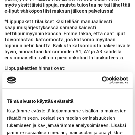
myös yksittäisiä lippuja, muista tulostaa ne tai lähettää
e-liput sähköpostiisi maksun jälkeen palvelussa!
*Lippupakettitilaukset käsitellään manuaalisesti
saapumisjärjestyksessä samanaikaisesti
nettilipunmyynnin kanssa. Emme takaa, että saat liput
toivomastasi katsomosta, jos katsomo myydään
loppuun netin kautta. Kaikista katsomoista näkee lavalle
hyvin, ainoastaan katsomoiden A1, A2 ja A3 kahdella
ensimmäisellä rivillä on pieni näköhaitta lasikaiteesta.
Lippupakettien hinnat ovat:
Lippupaketti 3 eri näytöstä yht. 44,20 € (sis.
käsittelymaksun 2,50 €) +
mahdolliset toimitus- ja
maksutapamaksut
Lippupaketti 4 eri näytöstä yht. 54,80 € (sis.
Tämä sivusto käyttää evästeitä
käsittelymaksun 3 €) +
mahdolliset toimitus- ja
maksutapamaksut
Lippupaketti 5 eri näytöstä yht. 63,20
Käytämme evästeitä tarjoamamme sisällön ja mainosten
€ (sis. käsittelymaksun 3 €) +
mahdolliset toimitus- ja
räätälöimiseen, sosiaalisen median ominaisuuksien
maksutapamaksut
tukemiseen ja kävijämäärämme analysoimiseen. Lisäksi
Lippupaketti 6 eri näytöstä yht. 69,60 € (sis.
jaamme sosiaalisen median, mainosalan ja analytiikka-
käsittelymaksun 3 €) +
mahdolliset toimitus- ja