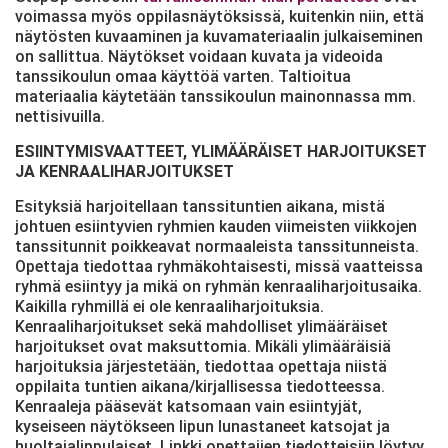
voimassa myös oppilasnäytöksissä, kuitenkin niin, että
näytösten kuvaaminen ja kuvamateriaalin julkaiseminen
on sallittua. Näytökset voidaan kuvata ja videoida
tanssikoulun omaa käyttöä varten. Taltioitua
materiaalia käytetään tanssikoulun mainonnassa mm.
nettisivuilla.
ESIINTYMISVAATTEET, YLIMÄÄRÄISET HARJOITUKSET
JA KENRAALIHARJOITUKSET
Esityksiä harjoitellaan tanssituntien aikana, mistä
johtuen esiintyvien ryhmien kauden viimeisten viikkojen
tanssitunnit poikkeavat normaaleista tanssitunneista.
Opettaja tiedottaa ryhmäkohtaisesti, missä vaatteissa
ryhmä esiintyy ja mikä on ryhmän kenraaliharjoitusaika.
Kaikilla ryhmillä ei ole kenraaliharjoituksia.
Kenraaliharjoitukset sekä mahdolliset ylimääräiset
harjoitukset ovat maksuttomia. Mikäli ylimääräisiä
harjoituksia järjestetään, tiedottaa opettaja niistä
oppilaita tuntien aikana/kirjallisessa tiedotteessa.
Kenraaleja pääsevät katsomaan vain esiintyjät,
kyseiseen näytökseen lipun lunastaneet katsojat ja
huoltajalippulaiset. Linkki opettajien tiedotteisiin löytyy