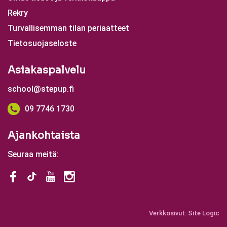
Rekry
Turvallisemman tilan periaatteet
Tietosuojaseloste
Asiakaspalvelu
school@stepup.fi
09 7746 1730
Ajankohtaista
Seuraa meitä:
Verkkosivut:
Site Logic