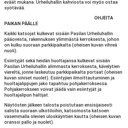
eväät mukana. Urheiluhallin kahviosta voi myös ostaa
syötävää.
OHJEITA
PAIKAN PÄÄLLE
Kaikki katsojat kulkevat sisään Pasilan Urheiluhallin
pääovesta, rakennuksen ylimmästä kerroksesta, johon
on kulku suoraan parkkipaikalta (oheisen kuvan vihreä
nuoli).
Esiintyjät sekä heidän huoltajansa kulkevat sisään
Pasilan Urheiluhallin alimmasta kerroksesta, kävelytien
viereltä, jonne laskeutuu parkkipaikalta portaat (oheisen
kuvan siniset nuolet). Esiintyjien ilmoittautuminen ja
huoltajalippujen jako tapahtuu pohjakerroksessa.
Pohjakerrokseen voivat jäädä vain esiintyjät ja
huoltajalipun haltijat.
Näytösten jälkeen talosta poistutaan ensisijaisesti
salista suoraan ulkotiloihin, katsomosta katsoen
vasemmalla olevien uloskäyntien kautta (oheisen kuvan
oranssi pallo ja nuolet).