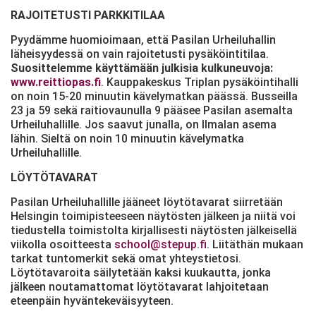
RAJOITETUSTI PARKKITILAA
Pyydämme huomioimaan, että Pasilan Urheiluhallin
läheisyydessä on vain rajoitetusti pysäköintitilaa.
Suosittelemme käyttämään julkisia kulkuneuvoja:
www.reittiopas.fi
. Kauppakeskus Triplan pysäköintihalli
on noin 15-20 minuutin kävelymatkan päässä. Busseilla
23 ja 59 sekä raitiovaunulla 9 pääsee Pasilan asemalta
Urheiluhallille. Jos saavut junalla, on Ilmalan asema
lähin. Sieltä on noin 10 minuutin kävelymatka
Urheiluhallille.
LÖYTÖTAVARAT
Pasilan Urheiluhallille jääneet löytötavarat siirretään
Helsingin toimipisteeseen näytösten jälkeen ja niitä voi
tiedustella toimistolta kirjallisesti näytösten jälkeisellä
viikolla osoitteesta
school@stepup.fi
. Liitäthän mukaan
tarkat tuntomerkit sekä omat yhteystietosi.
Löytötavaroita säilytetään kaksi kuukautta, jonka
jälkeen noutamattomat löytötavarat lahjoitetaan
eteenpäin hyväntekeväisyyteen.