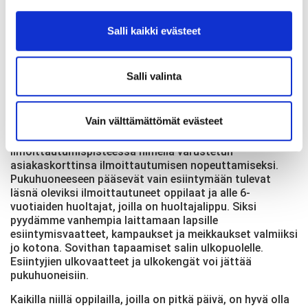
mennessä!
ESIINTYJIEN ILMOITTAUTUMINEN
Salli kaikki evästeet
Esiintyjien ilmoittautuminen ja pukuhuoneet ovat
Urheiluhallin pohjakerroksessa. Ilmoittautumisen jälkeen
Salli valinta
esiintyjät ja alle 6-vuotiaiden huoltajat, joilla on
huoltajalippu, pääsevät kulkemaan pukuhuoneeseen.
Esiintyjien on tultava hyvissä ajoin paikalle ja varattava
Vain välttämättömät evästeet
aikaa myös ilmoittautumiseen. Pyydämme kaikkia
esiintymään tulevia oppilaita esittämään
ilmoittautumispisteessä nimellä varustetun
asiakaskorttinsa ilmoittautumisen nopeuttamiseksi.
Pukuhuoneeseen pääsevät vain esiintymään tulevat
läsnä oleviksi ilmoittautuneet oppilaat ja alle 6-
vuotiaiden huoltajat, joilla on huoltajalippu. Siksi
pyydämme vanhempia laittamaan lapsille
esiintymisvaatteet, kampaukset ja meikkaukset valmiiksi
jo kotona. Sovithan tapaamiset salin ulkopuolelle.
Esiintyjien ulkovaatteet ja ulkokengät voi jättää
pukuhuoneisiin.
Kaikilla niillä oppilailla, joilla on pitkä päivä, on hyvä olla