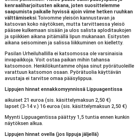
kenraaliharjoitusten aikana, joten suosittelemme
saapumista paikalle hyvissä ajoin viime hetken ruuhkan
välttämiseksi
.Toivomme yleisön kannustavan ja
katsovan koko näytöksen, mutta tarvittaessa yleisö
pääsee kulkemaan sisään ja ulos salista aploditaukojen
ja spiikkien aikana pitämällä lipun mukanaan. Esitysten
aikana seisominen ja salissa liikkuminen on kielletty.
Pasilan Urheiluhallilla ei katsomossa ole varsinaisia
invapaikkoja. Voit ostaa paikan mihin tahansa
katsomoon. Henkilökuntamme ohjaa sinut pyörätuoleille
varattuun katsomon osaan. Pyörätuolia käyttävän
avustaja ei tarvitse omaa pääsylippua.
Lippujen hinnat ennakkomyynnissä Lippuagentissa
aikuiset 21 euroa (sis. käsittelymaksun 2,50 €)
lapset (3-14 v.) 16 euroa (sis. käsittelymaksun 2,50 €)
Myynti Lippuagentissa päättyy 1,5 tuntia ennen kunkin
näytöksen alkua.
Lippujen hinnat ovella (jos lippuja jäljellä)