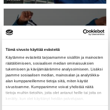
Tämä sivusto käyttää evästeitä
Syyskauden avajaisrieha
15.8.2026
Käytämme evästeitä tarjoamamme sisällön ja mainosten
räätälöimiseen, sosiaalisen median ominaisuuksien
tukemiseen ja kävijämäärämme analysoimiseen. Lisäksi
jaamme sosiaalisen median, mainosalan ja analytiikka-
alan kumppaneillemme tietoja siitä, miten käytät
sivustoamme. Kumppanimme voivat yhdistää näitä
tietoja muihin tietoihin, joita olet antanut heille tai joita on
kerätty, kun olet käyttänyt heidän palvelujaan.
28.7.2026