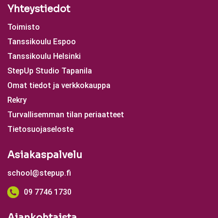
Yhteystiedot
Toimisto
Tanssikoulu Espoo
Tanssikoulu Helsinki
StepUp Studio Tapanila
Omat tiedot ja verkkokauppa
Rekry
Turvallisemman tilan periaatteet
Tietosuojaseloste
Asiakaspalvelu
school@stepup.fi
09 7746 1730
Ajankohtaista