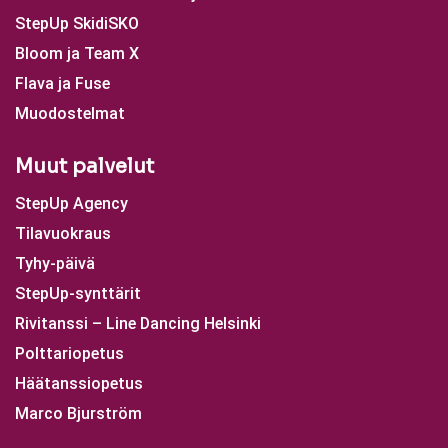
StepUp SkidiSKO
Bloom ja Team X
Flava ja Fuse
Muodostelmat
Muut palvelut
StepUp Agency
Tilavuokraus
Tyhy-päivä
StepUp-synttärit
Rivitanssi – Line Dancing Helsinki
Polttariopetus
Häätanssiopetus
Marco Bjurström