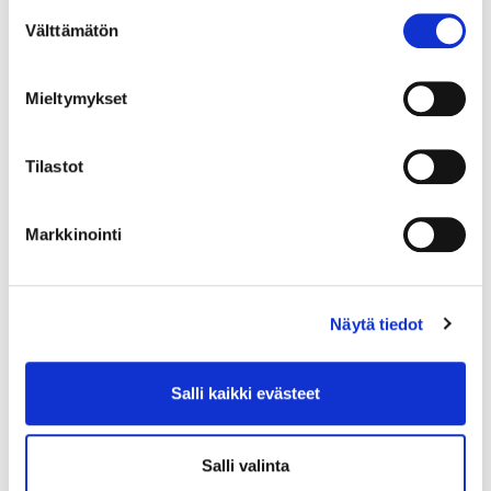
Suostumuksen
Välttämätön
valinta
Mieltymykset
Tilastot
Back to Dance ja Absolute
Markkinointi
Beginners -tunnit elokuussa
Näytä tiedot
Salli kaikki evästeet
Salli valinta
21.7.2026