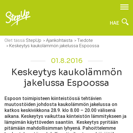
HAE
Olet tässä:
StepUp
Ajankohtaista
Tiedote
Keskeytys kaukolämmön jakelussa Espoossa
01.8.2016
Keskeytys kaukolämmön
jakelussa Espoossa
Espoon toimipisteen kiinteistössä tehtävien
muutostöiden johdosta kaukolämmön jakelussa on
katkos keskiviikkona 28.9. klo 8.00 – 20.00 välisenä
aikana. Keskeytys vaikuttaa kiinteistön lämmitykseen ja
lämpimän käyttöveden saantiin. Keskeytys pyritään
pitämään mahdollisimman lyhyenä. Pahoittelemme