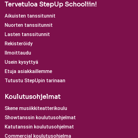
Tervetuloa StepUp Schooliin!
Aikuisten tanssitunnit
Nuorten tanssitunnit
Lasten tanssitunnit
Rekisteröidy
Ilmoittaudu
Usein kysyttyä
Etuja asiakkaillemme
Tutustu StepUpin tarinaan
Koulutusohjelmat
Skene musiikkiteatterikoulu
Showtanssin koulutusohjelmat
Katutanssin koulutusohjelmat
Commercial koulutusohjelma