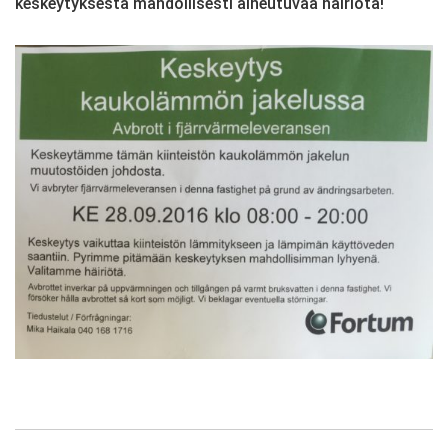
keskeytyksestä mahdollisesti aiheutuvaa häiriötä!