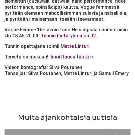
elementin (duckwalk, catwalk, hand performance, floor
performance, spins&dips) kautta. Vogue femmessä
pyritään olemaan mahdollisimman sulavia ja naisellisia,
ja pyritään ilmaisemaan itseään itsevarmasti.
Vogue Femme 16+ avoin taso Helsingissä sunnuntaisin
klo 18.45-20.00.
Tunnin hintaryhmä on J2
.
Tunnin opettajana toimii
Mette Linturi
.
Tervetuloa mukaan!
Ilmoittaudu tästä ››
Videon koreografia: Silva Poutanen
Tanssijat: Silva Poutanen, Mette Linturi ja Samuli Emery
Muita ajankohtaisia uutisia