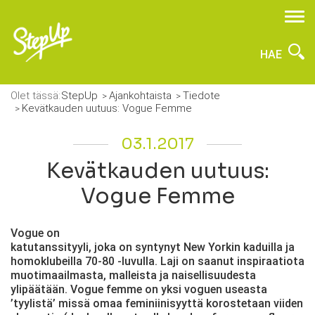
HAE
Olet tässä:
StepUp
Ajankohtaista
Tiedote
Kevätkauden uutuus: Vogue Femme
03.1.2017
Kevätkauden uutuus:
Vogue Femme
Vogue on
katutanssityyli, joka on syntynyt New Yorkin kaduilla ja
homoklubeilla 70-80 -luvulla. Laji on saanut inspiraatiota
muotimaailmasta, malleista ja naisellisuudesta
ylipäätään. Vogue femme on yksi voguen useasta
’tyylistä’ missä omaa feminiinisyyttä korostetaan viiden