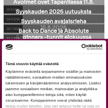
Avoimet ovet Tapanilassa 11.8.
05.8.2026
Syyskauden 2026 uutuuksia
04.8.2026
Syyskauden avajaisrieha
15.8.2026
28.7.2026
Back to Dance ja Absolute
Beginners -tunnit elokuussa
21.7.2026
Tuntitarjonta
Aikataulu
Hinnasto
Tämä sivusto käyttää evästeitä
Lajit
Käytämme evästeitä tarjoamamme sisällön ja mainosten
räätälöimiseen, sosiaalisen median ominaisuuksien
Workshopit
tukemiseen ja kävijämäärämme analysoimiseen. Lisäksi
Leirit
jaamme sosiaalisen median, mainosalan ja analytiikka-
Tapanilan tanssitunnit
alan kumppaneillemme tietoja siitä, miten käytät
Syyskausi 2026
sivustoamme. Kumppanimme voivat yhdistää näitä
tietoja muihin tietoihin, joita olet antanut heille tai joita on
Omat tiedot ja verkkokauppa