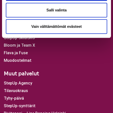
Skene musiikkiteatterikoulu
Salli valinta
Showtanssin koulutusohjelmat
Katutanssin koulutusohjelmat
Vain välttämättömät evästeet
Commercial koulutusohjelma
StepUp SkidiSKO
Bloom ja Team X
Flava ja Fuse
Muodostelmat
Muut palvelut
StepUp Agency
Tilavuokraus
Tyhy-päivä
StepUp-synttärit