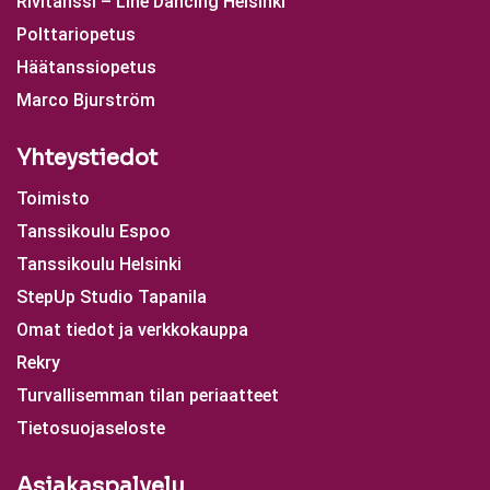
Rivitanssi – Line Dancing Helsinki
Polttariopetus
Häätanssiopetus
Marco Bjurström
Yhteystiedot
Toimisto
Tanssikoulu Espoo
Tanssikoulu Helsinki
StepUp Studio Tapanila
Omat tiedot ja verkkokauppa
Rekry
Turvallisemman tilan periaatteet
Tietosuojaseloste
Asiakaspalvelu