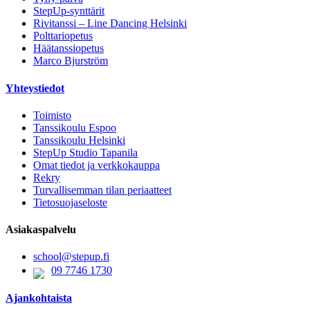
StepUp-synttärit
Rivitanssi – Line Dancing Helsinki
Polttariopetus
Häätanssiopetus
Marco Bjurström
Yhteystiedot
Toimisto
Tanssikoulu Espoo
Tanssikoulu Helsinki
StepUp Studio Tapanila
Omat tiedot ja verkkokauppa
Rekry
Turvallisemman tilan periaatteet
Tietosuojaseloste
Asiakaspalvelu
school@stepup.fi
09 7746 1730
Ajankohtaista