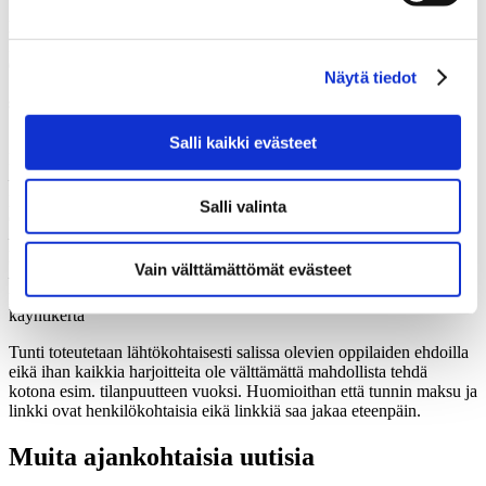
lauantai
klo 13.00 – 14.00 Waacking avoin taso Katri Miettinen
HUOM!
6.3. alkaen
Näytä tiedot
sunnuntai
18.00–19.15 Stretching Peter Pihlström
Salli kaikki evästeet
Etäopetukseen pääset mukaan helposti:
– ilmoittaudu osoitteeseen school@stepup.fi viimeistään kyseisenä
päivänä klo 15.00 mennessä (viikonlopputunneille viimeistään
Salli valinta
edeltävänä arkipäivänä klo 15.00 mennessä)
– varmista, että asiakastililläsi on jokin oikean hintaluokan lippu tai
hybridi-tunnin etälippu jo valmiina
Vain välttämättömät evästeet
– sinulle lähetetään valitsemasi tunnin Zoom-linkki kyseisenä
päivänä klo 17.00 mennessä ja lippusaldostasi vähennetään yksi
käyntikerta
Tunti toteutetaan lähtökohtaisesti salissa olevien oppilaiden ehdoilla
eikä ihan kaikkia harjoitteita ole välttämättä mahdollista tehdä
kotona esim. tilanpuutteen vuoksi. Huomioithan että tunnin maksu ja
linkki ovat henkilökohtaisia eikä linkkiä saa jakaa eteenpäin.
Muita ajankohtaisia uutisia