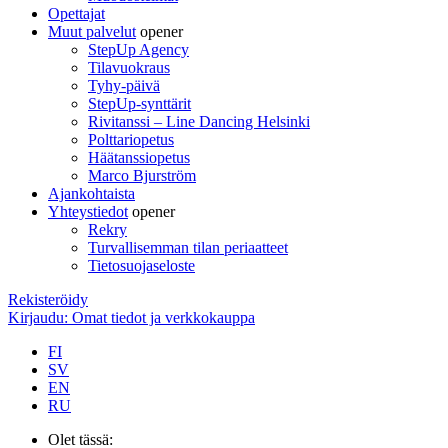
Opettajat
Muut palvelut
opener
StepUp Agency
Tilavuokraus
Tyhy-päivä
StepUp-synttärit
Rivitanssi – Line Dancing Helsinki
Polttariopetus
Häätanssiopetus
Marco Bjurström
Ajankohtaista
Yhteystiedot
opener
Rekry
Turvallisemman tilan periaatteet
Tietosuojaseloste
Rekisteröidy
Kirjaudu: Omat tiedot ja verkkokauppa
FI
SV
EN
RU
Olet tässä: