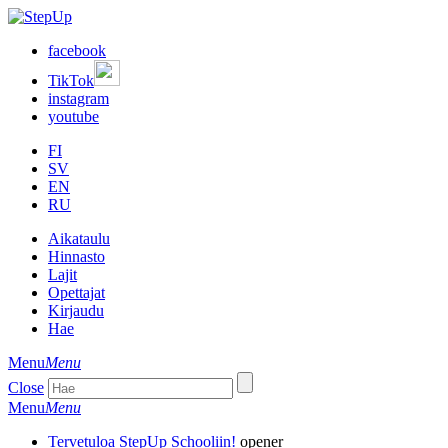
facebook
TikTok
instagram
youtube
FI
SV
EN
RU
Aikataulu
Hinnasto
Lajit
Opettajat
Kirjaudu
Hae
Menu
Menu
Close
Menu
Menu
Tervetuloa StepUp Schooliin!
opener