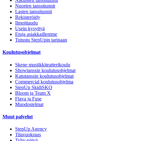
Aikuisten tanssitunnit
Nuorten tanssitunnit
Lasten tanssitunnit
Rekisteröidy
Ilmoittaudu
Usein kysyttyä
Etuja asiakkaillemme
Tutustu StepUpin tarinaan
Koulutusohjelmat
Skene musiikkiteatterikoulu
Showtanssin koulutusohjelmat
Katutanssin koulutusohjelmat
Commercial koulutusohjelma
StepUp SkidiSKO
Bloom ja Team X
Flava ja Fuse
Muodostelmat
Muut palvelut
StepUp Agency
Tilavuokraus
Tyhy-päivä