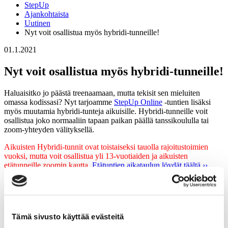
StepUp
Ajankohtaista
Uutinen
Nyt voit osallistua myös hybridi-tunneille!
01.1.2021
Nyt voit osallistua myös hybridi-tunneille!
Haluaisitko jo päästä treenaamaan, mutta tekisit sen mieluiten
omassa kodissasi? Nyt tarjoamme
StepUp Online
-tuntien lisäksi
myös muutamia hybridi-tunteja aikuisille. Hybridi-tunneille voit
osallistua joko normaaliin tapaan paikan päällä tanssikoululla tai
zoom-yhteyden välityksellä.
Aikuisten Hybridi-tunnit ovat toistaiseksi tauolla rajoitustoimien
vuoksi, mutta voit osallistua yli 13-vuotiaiden ja aikuisten
etätunneille zoomin kautta.
Etätuntien aikataulun löydät täältä ››
Junioreiden hybridi-tuntien aikataulun löydät täältä ››
Viikosta 8 alkaen voit osallistua tunneille normaalin, tunnin
keston mukaisen lipun (kertalippu, sarjalippu, kausimaksu tai
Tämä sivusto käyttää evästeitä
Anytime-lippu) lisäksi myös erillisellä hybridi-tunnin etälipulla,
jonka hinta on 15 €. Tämä lippu käy maksuksi kaikille hybridi-