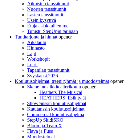
Aikuisten tanssitunnit
Nuorten tanssitunnit
Lasten tanssitunnit
Usein kysyttyä
Etuja asiakkaillemme
Tutustu StepUpin tarinaan
Tuntitarjonta ja hinnat
opener
Aikataulu
Hinnasto
Lajit
Workshopit
Leirit
Tapanilan tanssitunnit
Syyskausi 2026
Koulutusohjelmat, treeniryhmät ja muodostelmat
opener
Skene musiikkiteatterikoulu
opener
Heathers The Musical
HEATHERS: Esiintyjät
Showtanssin koulutusohjelmat
Katutanssin koulutusohjelmat
Commercial koulutusohjelma
StepUp SkidiSKO
Bloom ja Team X
Flava ja Fuse
Muodostelmat