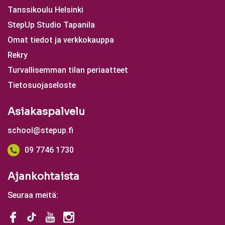
Tanssikoulu Helsinki
StepUp Studio Tapanila
Omat tiedot ja verkkokauppa
Rekry
Turvallisemman tilan periaatteet
Tietosuojaseloste
Asiakaspalvelu
school@stepup.fi
09 7746 1730
Ajankohtaista
Seuraa meitä: