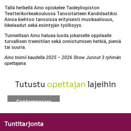
Tällä hetkellä Aino opiskelee Taideyliopiston
Teatterikorkeakoulussa Tanssitaiteen Kandidaatiksi.
Ainoa kiehtoo tanssissa erityisesti musikaalisuus,
liikelaadut sekä esiintyjän työllisyys.
Tunneillaan Aino haluaa luoda jokaiselle oppilaalle
turvallisen treenitilan sekä onnistumisen hetkiä, pieniä
tai suuria.
Aino toimii kaudella 2025 – 2026 Show Junnut 3 ryhmän
opettajana.
Tutustu
opettajan
lajeihin
Contemporary
Jazz
Tuntitarjonta