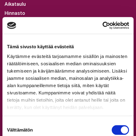
Aikataulu
Hinnasto
Lajit
Workshopit
Leirit
Tämä sivusto käyttää evästeitä
Tapanilan tanssitunnit
Käytämme evästeitä tarjoamamme sisällön ja mainosten
Syyskausi 2026
räätälöimiseen, sosiaalisen median ominaisuuksien
Omat tiedot ja verkkokauppa
tukemiseen ja kävijämäärämme analysoimiseen. Lisäksi
jaamme sosiaalisen median, mainosalan ja analytiikka-
Opettajat
alan kumppaneillemme tietoja siitä, miten käytät
sivustoamme. Kumppanimme voivat yhdistää näitä
Kaikki opettajat
tietoja muihin tietoihin, joita olet antanut heille tai joita on
kerätty, kun olet käyttänyt heidän palvelujaan.
Tervetuloa StepUp Schooliin!
Aikuisten tanssitunnit
Suostumuksen
Välttämätön
valinta
Nuorten tanssitunnit