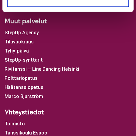
Muodostelmat
Muut palvelut
StepUp Agency
Tilavuokraus
Tyhy-päivä
StepUp-synttärit
Rivitanssi – Line Dancing Helsinki
Polttariopetus
Häätanssiopetus
Marco Bjurström
Yhteystiedot
Toimisto
Tanssikoulu Espoo