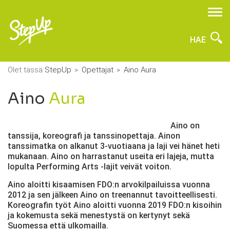
HAE
Olet tässä:
StepUp
Opettajat
Aino Aura
Aino
Aura
Aino on
tanssija, koreografi ja tanssinopettaja. Ainon
tanssimatka on alkanut 3-vuotiaana ja laji vei hänet heti
mukanaan. Aino on harrastanut useita eri lajeja, mutta
lopulta Performing Arts -lajit veivät voiton.
Aino aloitti kisaamisen FDO:n arvokilpailuissa vuonna
2012 ja sen jälkeen Aino on treenannut tavoitteellisesti.
Koreografin työt Aino aloitti vuonna 2019 FDO:n kisoihin
ja kokemusta sekä menestystä on kertynyt sekä
Suomessa että ulkomailla.