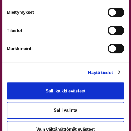
Lasten tanssitunnit
Mieltymykset
Rekisteröidy
Ilmoittaudu
Tilastot
Usein kysyttyä
Etuja asiakkaillemme
Tutustu StepUpin tarinaan
Markkinointi
Koulutusohjelmat
Näytä tiedot
Skene musiikkiteatterikoulu
Showtanssin koulutusohjelmat
Salli kaikki evästeet
Katutanssin koulutusohjelmat
Commercial koulutusohjelma
StepUp SkidiSKO
Salli valinta
Bloom ja Team X
Flava ja Fuse
Vain välttämättömät evästeet