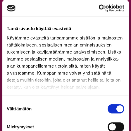
Leirit
Tapanilan tanssitunnit
Syyskausi 2026
Tämä sivusto käyttää evästeitä
Omat tiedot ja verkkokauppa
Käytämme evästeitä tarjoamamme sisällön ja mainosten
räätälöimiseen, sosiaalisen median ominaisuuksien
Opettajat
tukemiseen ja kävijämäärämme analysoimiseen. Lisäksi
jaamme sosiaalisen median, mainosalan ja analytiikka-
Kaikki opettajat
alan kumppaneillemme tietoja siitä, miten käytät
sivustoamme. Kumppanimme voivat yhdistää näitä
Tervetuloa StepUp Schooliin!
tietoja muihin tietoihin, joita olet antanut heille tai joita on
kerätty, kun olet käyttänyt heidän palvelujaan.
Aikuisten tanssitunnit
Nuorten tanssitunnit
Suostumuksen
Lasten tanssitunnit
Välttämätön
valinta
Rekisteröidy
Ilmoittaudu
Mieltymykset