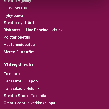
StepUp Agency
Tilavuokraus
Tyhy-päivä
StepUp-synttärit
Rivitanssi – Line Dancing Helsinki
Polttariopetus
Häätanssiopetus
Marco Bjurström
Yhteystiedot
Toimisto
Tanssikoulu Espoo
Tanssikoulu Helsinki
StepUp Studio Tapanila
Omat tiedot ja verkkokauppa