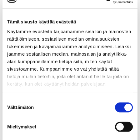
StepUp
Ajankohtaista
Uutinen
Uusia musiikkiteatteritunteja 9–12 -vuotiaille
Tämä sivusto käyttää evästeitä
20.7.2020
Käytämme evästeitä tarjoamamme sisällön ja mainosten
räätälöimiseen, sosiaalisen median ominaisuuksien
Uusia musiikkiteatteritunteja 9–12 -
tukemiseen ja kävijämäärämme analysoimiseen. Lisäksi
vuotiaille
jaamme sosiaalisen median, mainosalan ja analytiikka-
alan kumppaneillemme tietoja siitä, miten käytät
Syyskauden uutuutena tarjoamme kaikille avoimia Skene-
sivustoamme. Kumppanimme voivat yhdistää näitä
musiikkiteatteritunteja nyt myös 9-12 -vuotiaille.
tietoja muihin tietoihin, joita olet antanut heille tai joita on
Musiikkiteatteritunnit jakautuvat musiikkiteatterin eri osa alueisiin;
lauluun, näyttelijäntyöhön ja musikaalitanssiin. Tunnit
Espoossa
kerätty, kun olet käyttänyt heidän palvelujaan.
18.8. alkaen seuraavasti:
keskiviikkoisin klo 17.15–18.15 Skene avoin lapset (näty) 9-
Suostumuksen
12 v. Suvi
Välttämätön
valinta
sunnuntaisin klo 13.30–14.30 Skene avoin lapset (laulu) 9–12
v. Nea-Maria
sunnuntaisin klo 14.30–15.30 Skene avoin lapset (tanssi) 9–
Mieltymykset
12 v. Elina
Ryhmiä opettavat musiikkiteatterin ammattilaiset
Elina Lähde
,
Nea-