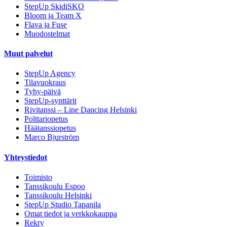
StepUp SkidiSKO
Bloom ja Team X
Flava ja Fuse
Muodostelmat
Muut palvelut
StepUp Agency
Tilavuokraus
Tyhy-päivä
StepUp-synttärit
Rivitanssi – Line Dancing Helsinki
Polttariopetus
Häätanssiopetus
Marco Bjurström
Yhteystiedot
Toimisto
Tanssikoulu Espoo
Tanssikoulu Helsinki
StepUp Studio Tapanila
Omat tiedot ja verkkokauppa
Rekry