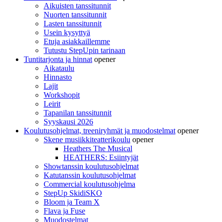
Aikuisten tanssitunnit
Nuorten tanssitunnit
Lasten tanssitunnit
Usein kysyttyä
Etuja asiakkaillemme
Tutustu StepUpin tarinaan
Tuntitarjonta ja hinnat
opener
Aikataulu
Hinnasto
Lajit
Workshopit
Leirit
Tapanilan tanssitunnit
Syyskausi 2026
Koulutusohjelmat, treeniryhmät ja muodostelmat
opener
Skene musiikkiteatterikoulu
opener
Heathers The Musical
HEATHERS: Esiintyjät
Showtanssin koulutusohjelmat
Katutanssin koulutusohjelmat
Commercial koulutusohjelma
StepUp SkidiSKO
Bloom ja Team X
Flava ja Fuse
Muodostelmat