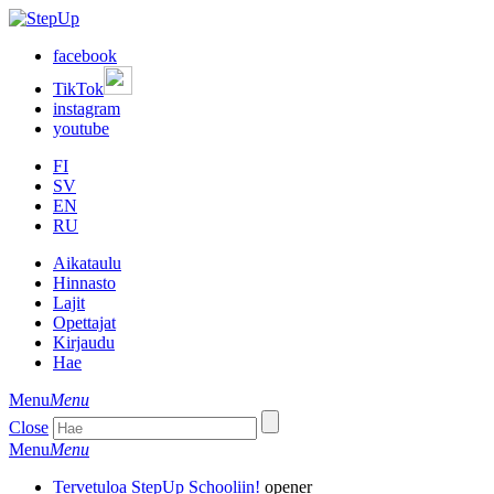
facebook
TikTok
instagram
youtube
FI
SV
EN
RU
Aikataulu
Hinnasto
Lajit
Opettajat
Kirjaudu
Hae
Menu
Menu
Close
Menu
Menu
Tervetuloa StepUp Schooliin!
opener