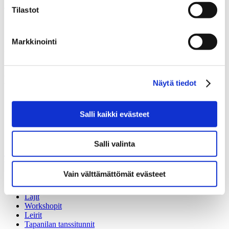
Maria Alanko
ja
Suvi Koivusalo
.
Tilastot
Ilmoittautuminen avoimille Skene-tunneille tapahtuu samaan tapaan
kuin avoimille tanssitunneille.
Ilmoittautumisohjeet ››
Markkinointi
Avoimien musiikkiteatterituntien hinnat määräytyvät tunnin pituuden
mukaan, kuten tanssitunneillakin.
Tutustu hinnastoon ››
Muita ajankohtaisia uutisia
Näytä tiedot
Avoimet ovet Tapanilassa 11.8.
05.8.2026
Syyskauden 2026 uutuuksia
04.8.2026
Salli kaikki evästeet
Syyskauden avajaisrieha 15.8.2026
28.7.2026
Back to Dance ja Absolute Beginners -tunnit elokuussa
21.7.2026
Salli valinta
Tuntitarjonta
Vain välttämättömät evästeet
Aikataulu
Hinnasto
Lajit
Workshopit
Leirit
Tapanilan tanssitunnit