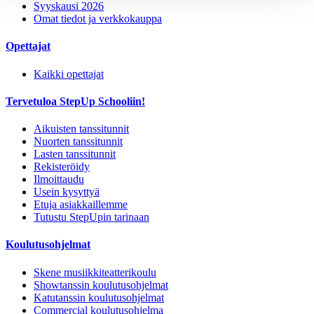
Syyskausi 2026
Omat tiedot ja verkkokauppa
Opettajat
Kaikki opettajat
Tervetuloa StepUp Schooliin!
Aikuisten tanssitunnit
Nuorten tanssitunnit
Lasten tanssitunnit
Rekisteröidy
Ilmoittaudu
Usein kysyttyä
Etuja asiakkaillemme
Tutustu StepUpin tarinaan
Koulutusohjelmat
Skene musiikkiteatterikoulu
Showtanssin koulutusohjelmat
Katutanssin koulutusohjelmat
Commercial koulutusohjelma