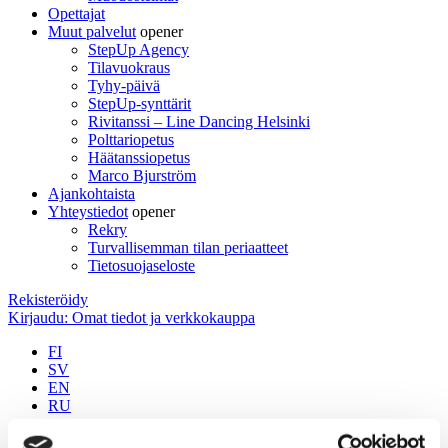
Opettajat
Muut palvelut
opener
StepUp Agency
Tilavuokraus
Tyhy-päivä
StepUp-synttärit
Rivitanssi – Line Dancing Helsinki
Polttariopetus
Häätanssiopetus
Marco Bjurström
Ajankohtaista
Yhteystiedot
opener
Rekry
Turvallisemman tilan periaatteet
Tietosuojaseloste
Rekisteröidy
Kirjaudu: Omat tiedot ja verkkokauppa
FI
SV
EN
RU
Olet tässä: