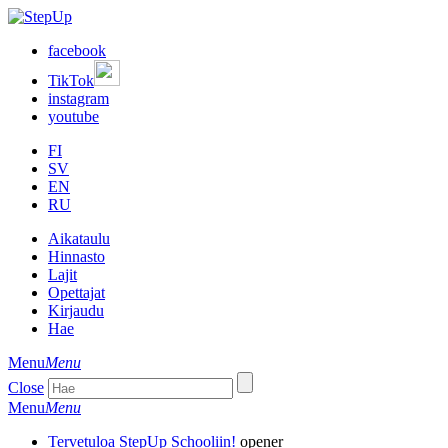
facebook
TikTok
instagram
youtube
FI
SV
EN
RU
Aikataulu
Hinnasto
Lajit
Opettajat
Kirjaudu
Hae
Menu
Menu
Close
Menu
Menu
Tervetuloa StepUp Schooliin!
opener