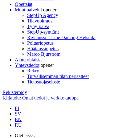
Opettajat
Muut palvelut
opener
StepUp Agency
Tilavuokraus
Tyhy-päivä
StepUp-synttärit
Rivitanssi – Line Dancing Helsinki
Polttariopetus
Häätanssiopetus
Marco Bjurström
Ajankohtaista
Yhteystiedot
opener
Rekry
Turvallisemman tilan periaatteet
Tietosuojaseloste
Rekisteröidy
Kirjaudu: Omat tiedot ja verkkokauppa
FI
SV
EN
RU
Olet tässä: