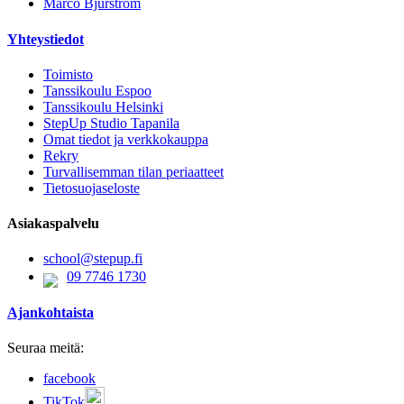
Marco Bjurström
Yhteystiedot
Toimisto
Tanssikoulu Espoo
Tanssikoulu Helsinki
StepUp Studio Tapanila
Omat tiedot ja verkkokauppa
Rekry
Turvallisemman tilan periaatteet
Tietosuojaseloste
Asiakaspalvelu
school@stepup.fi
09 7746 1730
Ajankohtaista
Seuraa meitä:
facebook
TikTok