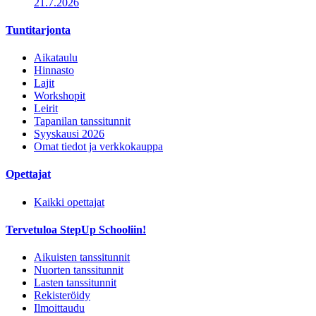
21.7.2026
Tuntitarjonta
Aikataulu
Hinnasto
Lajit
Workshopit
Leirit
Tapanilan tanssitunnit
Syyskausi 2026
Omat tiedot ja verkkokauppa
Opettajat
Kaikki opettajat
Tervetuloa StepUp Schooliin!
Aikuisten tanssitunnit
Nuorten tanssitunnit
Lasten tanssitunnit
Rekisteröidy
Ilmoittaudu