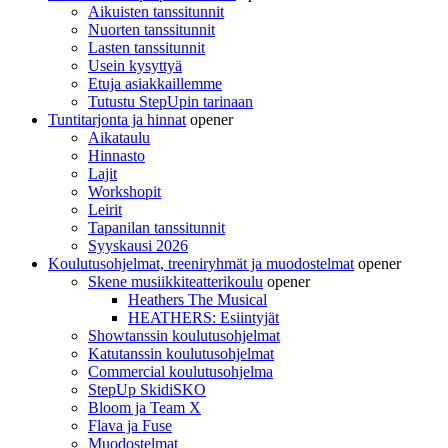
Aikuisten tanssitunnit
Nuorten tanssitunnit
Lasten tanssitunnit
Usein kysyttyä
Etuja asiakkaillemme
Tutustu StepUpin tarinaan
Tuntitarjonta ja hinnat
opener
Aikataulu
Hinnasto
Lajit
Workshopit
Leirit
Tapanilan tanssitunnit
Syyskausi 2026
Koulutusohjelmat, treeniryhmät ja muodostelmat
opener
Skene musiikkiteatterikoulu
opener
Heathers The Musical
HEATHERS: Esiintyjät
Showtanssin koulutusohjelmat
Katutanssin koulutusohjelmat
Commercial koulutusohjelma
StepUp SkidiSKO
Bloom ja Team X
Flava ja Fuse
Muodostelmat