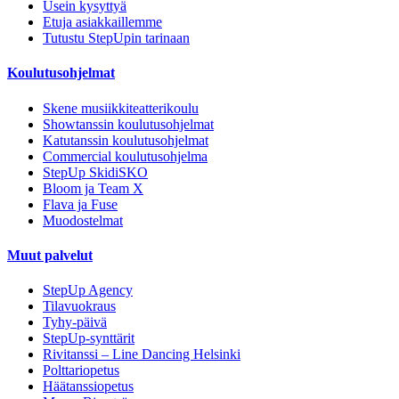
Usein kysyttyä
Etuja asiakkaillemme
Tutustu StepUpin tarinaan
Koulutusohjelmat
Skene musiikkiteatterikoulu
Showtanssin koulutusohjelmat
Katutanssin koulutusohjelmat
Commercial koulutusohjelma
StepUp SkidiSKO
Bloom ja Team X
Flava ja Fuse
Muodostelmat
Muut palvelut
StepUp Agency
Tilavuokraus
Tyhy-päivä
StepUp-synttärit
Rivitanssi – Line Dancing Helsinki
Polttariopetus
Häätanssiopetus