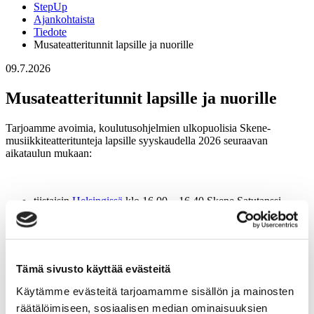
StepUp
Ajankohtaista
Tiedote
Musateatteritunnit lapsille ja nuorille
09.7.2026
Musateatteritunnit lapsille ja nuorille
Tarjoamme avoimia, koulutusohjelmien ulkopuolisia Skene-
musiikkiteatteritunteja lapsille syyskaudella 2026 seuraavan
aikataulun mukaan:
tiistaisin
Helsingissä
klo 16.00 – 16.40 Skene Satutanssi
lapset 3–4 v., Elina
tiistaisin Helsingissä klo 17.45 – 18.25 Skene avoin lapset 5–
6 v., Elina
tiistaisin Helsingissä klo 18.30 – 19.10 Skene avoin lapset 7–
9 v., Elina
Tämä sivusto käyttää evästeitä
perjantaisin Helsingissä klo 16.00 – 16.40 Skene Special 7–
12 v., Elina
Käytämme evästeitä tarjoamamme sisällön ja mainosten
sunnuntaisin
Espoossa
klo 16.30 – 17.10 Skene Satutanssi 3–
räätälöimiseen, sosiaalisen median ominaisuuksien