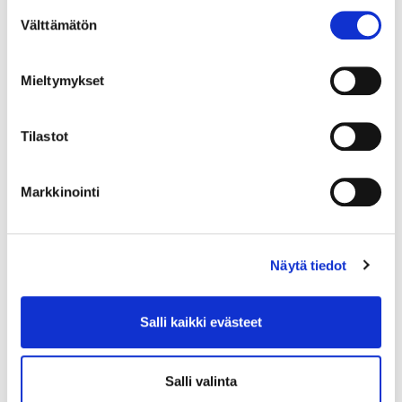
Suostumuksen
Välttämätön
valinta
Mieltymykset
Tilastot
Back to Dance ja Absolute
Markkinointi
Beginners -tunnit elokuussa
Näytä tiedot
Salli kaikki evästeet
Salli valinta
21.7.2026