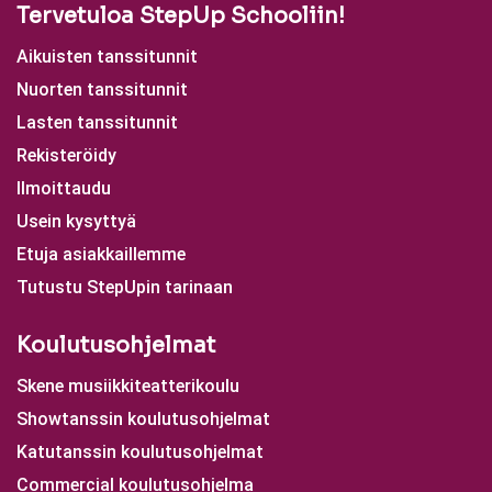
Tervetuloa StepUp Schooliin!
Aikuisten tanssitunnit
Nuorten tanssitunnit
Lasten tanssitunnit
Rekisteröidy
Ilmoittaudu
Usein kysyttyä
Etuja asiakkaillemme
Tutustu StepUpin tarinaan
Koulutusohjelmat
Skene musiikkiteatterikoulu
Showtanssin koulutusohjelmat
Katutanssin koulutusohjelmat
Commercial koulutusohjelma