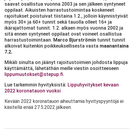
saavat osallistua vuonna 2003 ja sen jälkeen syntyneet
oppilaat. Aikuisten harrastustoimintaa koskeneet
rajoitukset poistuivat tiistaina 1.2., jolloin käynnistyivät
myös 30+ ja 60+ tunnit sekä tauolla olleet 16+ ja
ikärajattomat tunnit. 1.2. alkaen myös vuonna 2002 ja
sitä ennen syntyneet oppilaat ovat voineet osallistua
harrastustoimintaan.
Marco Bjurströmin
tunnit tunnit
alkoivat kuitenkin poikkeuksellisesta vasta
maanantaina
7.2.
Mikäli sinulta on jäänyt rajoitustoimien johdosta lippuja
käyttämättä, lähetäthän meille viestin osoitteeseen
lippumuutokset@stepup.fi
.
Lue tarkemmin hyvityksistä:
Lippuhyvitykset kevaan
2022 koronatauon vuoksi
Kevään 2022 koronatauon aiheuttamia hyvityspyyntöjä ei
käsitellä enää 27.5.2022 jälkeen.