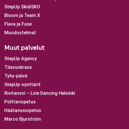
StepUp SkidiSKO
Bloom ja Team X
Flava ja Fuse
Muodostelmat
Muut palvelut
StepUp Agency
Tilavuokraus
Tyhy-päivä
StepUp-synttärit
Rivitanssi – Line Dancing Helsinki
Polttariopetus
Häätanssiopetus
Marco Bjurström