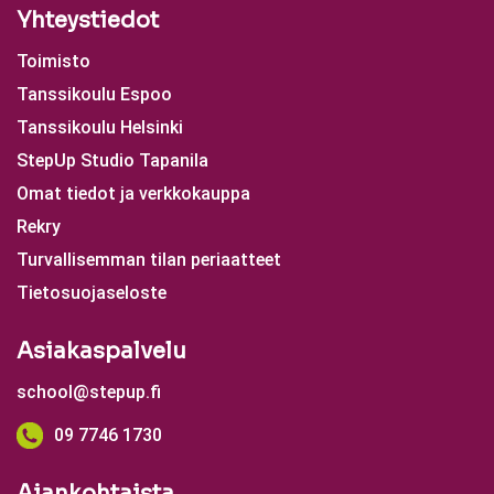
Yhteystiedot
Toimisto
Tanssikoulu Espoo
Tanssikoulu Helsinki
StepUp Studio Tapanila
Omat tiedot ja verkkokauppa
Rekry
Turvallisemman tilan periaatteet
Tietosuojaseloste
Asiakaspalvelu
school@stepup.fi
09 7746 1730
Ajankohtaista