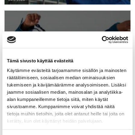
Tämä sivusto käyttää evästeitä
Syyskauden avajaisrieha
15.8.2026
Käytämme evästeitä tarjoamamme sisällön ja mainosten
räätälöimiseen, sosiaalisen median ominaisuuksien
tukemiseen ja kävijämäärämme analysoimiseen. Lisäksi
jaamme sosiaalisen median, mainosalan ja analytiikka-
alan kumppaneillemme tietoja siitä, miten käytät
sivustoamme. Kumppanimme voivat yhdistää näitä
tietoja muihin tietoihin, joita olet antanut heille tai joita on
kerätty, kun olet käyttänyt heidän palvelujaan.
28.7.2026