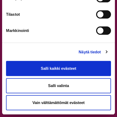
Workshopit
Leirit
Tilastot
Tapanilan tanssitunnit
Syyskausi 2026
Markkinointi
Omat tiedot ja verkkokauppa
Opettajat
Näytä tiedot
Kaikki opettajat
Salli kaikki evästeet
Tervetuloa StepUp Schooliin!
Aikuisten tanssitunnit
Salli valinta
Nuorten tanssitunnit
Lasten tanssitunnit
Vain välttämättömät evästeet
Rekisteröidy
Ilmoittaudu