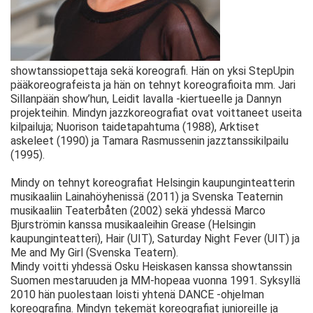
showtanssiopettaja sekä koreografi. Hän on yksi StepUpin
pääkoreografeista ja hän on tehnyt koreografioita mm. Jari
Sillanpään show’hun, Leidit lavalla -kiertueelle ja Dannyn
projekteihin. Mindyn jazzkoreografiat ovat voittaneet useita
kilpailuja; Nuorison taidetapahtuma (1988), Arktiset
askeleet (1990) ja Tamara Rasmussenin jazztanssikilpailu
(1995).
Mindy on tehnyt koreografiat Helsingin kaupunginteatterin
musikaaliin Lainahöyhenissä (2011) ja Svenska Teaternin
musikaaliin Teaterbåten (2002) sekä yhdessä Marco
Bjurströmin kanssa musikaaleihin Grease (Helsingin
kaupunginteatteri), Hair (UIT), Saturday Night Fever (UIT) ja
Me and My Girl (Svenska Teatern).
Mindy voitti yhdessä Osku Heiskasen kanssa showtanssin
Suomen mestaruuden ja MM-hopeaa vuonna 1991. Syksyllä
2010 hän puolestaan loisti yhtenä DANCE -ohjelman
koreografina. Mindyn tekemät koreografiat junioreille ja