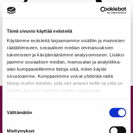
Tämä sivusto käyttää evästeitä
Käytämme evästeitä tarjoamamme sisällön ja mainosten
Show Jazz
Aikuiset
räätälöimiseen, sosiaalisen median ominaisuuksien
tukemiseen ja kävijämäärämme analysoimiseen. Lisäksi
jaamme sosiaalisen median, mainosalan ja analytiikka-
alan kumppaneillemme tietoja siitä, miten käytät
sivustoamme. Kumppanimme voivat yhdistää näitä
tietoja muihin tietoihin, joita olet antanut heille tai joita on
kerätty, kun olet käyttänyt heidän palvelujaan.
Tuntitarjonta
Suostumuksen
Aikataulu
Välttämätön
valinta
Hinnasto
Lajit
Mieltymykset