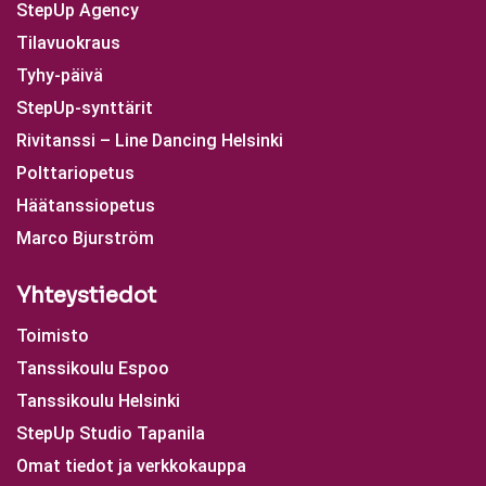
StepUp Agency
Tilavuokraus
Tyhy-päivä
StepUp-synttärit
Rivitanssi – Line Dancing Helsinki
Polttariopetus
Häätanssiopetus
Marco Bjurström
Yhteystiedot
Toimisto
Tanssikoulu Espoo
Tanssikoulu Helsinki
StepUp Studio Tapanila
Omat tiedot ja verkkokauppa