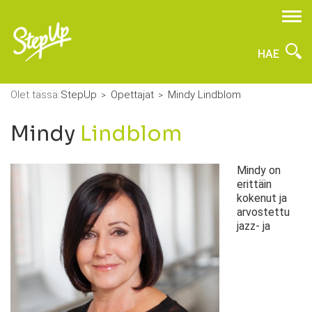
HAE
Olet tässä:
StepUp
Opettajat
Mindy Lindblom
Mindy
Lindblom
Mindy on
erittäin
kokenut ja
arvostettu
jazz- ja