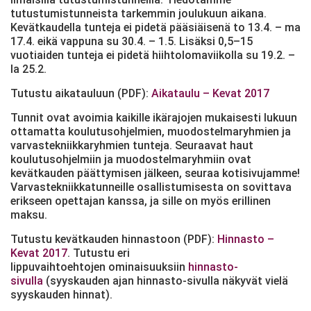
tutustumistunneista tarkemmin joulukuun aikana.
Kevätkaudella tunteja ei pidetä pääsiäisenä to 13.4. – ma
17.4. eikä vappuna su 30.4. – 1.5. Lisäksi 0,5–15
vuotiaiden tunteja ei pidetä hiihtolomaviikolla su 19.2. –
la 25.2.
Tutustu aikatauluun (PDF):
Aikataulu – Kevat 2017
Tunnit ovat avoimia kaikille ikärajojen mukaisesti lukuun
ottamatta koulutusohjelmien, muodostelmaryhmien ja
varvastekniikkaryhmien tunteja. Seuraavat haut
koulutusohjelmiin ja muodostelmaryhmiin ovat
kevätkauden päättymisen jälkeen, seuraa kotisivujamme!
Varvastekniikkatunneille osallistumisesta on sovittava
erikseen opettajan kanssa, ja sille on myös erillinen
maksu.
Tutustu kevätkauden hinnastoon (PDF):
Hinnasto –
Kevat 2017
. Tutustu eri
lippuvaihtoehtojen ominaisuuksiin
hinnasto-
sivulla
(syyskauden ajan hinnasto-sivulla näkyvät vielä
syyskauden hinnat).