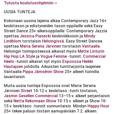
Tutustu koulutusohjelmiin ››
UUSIA TUNTEJA
Kokonaan uusina lajeina alkaa Contemporary Jazz 16+
keskitason ja edistyneiden tason oppilaille sekä Easy
Street Dance 25+ alkeisoppilaille. Contemporary Jazzia
opettaa
Jessica Piasecki
keskiviikkoisin ja
Mindy
Lindblom
torstaisin
Helsingissä
. Easy Street Dancea
opettaa
Maria Serena Järvinen
torstaisin
Vantaalla
.
Helsingin toimipisteessä alkavat myös
Mette Linturin
Hip Hop LA Style
ja
Vogue Femme
-tunnit.
Commercial
Heels
-tunnit alkavat nyt myös
Espoossa
Heikki
Hautajoen
johdolla. Aikuisten tuntitarjonta laajenee
Vantaalla
Pippa Jämsénin
Show
25+ alkeet tunnilla
lauantaisin.
Muita uusia tunteja Espoossa ovat Maria Serana
Järvisen
Street
10-12 v. keskitaso -tunti tiistaisin,
Jasmin Gesellen
Commercial
13–15 v. alkeet perjantaisin
sekä
Netta Rekomaan
Show
10-15 v. alkeet ja Show 10-
15 v. keskitaso -tunnit sunnuntaisin. Mindyn
Happy Hour
25+ tekee paluun tiistain aamupäivään 7.2. alkaen.