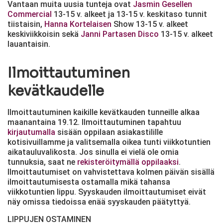
Vantaan muita uusia tunteja ovat
Jasmin Gesellen
Commercial
13-15 v. alkeet ja 13-15 v. keskitaso tunnit
tiistaisin,
Hanna Kortelaisen
Show 13-15 v. alkeet
keskiviikkoisin sekä
Janni Partasen
Disco
13-15 v. alkeet
lauantaisin.
Ilmoittautuminen
kevätkaudelle
Ilmoittautuminen kaikille kevätkauden tunneille alkaa
maanantaina 19.12. Ilmoittautuminen tapahtuu
kirjautumalla
sisään oppilaan asiakastilille
kotisivuillamme ja valitsemalla oikea tunti viikkotuntien
aikatauluvalikosta. Jos sinulla ei vielä ole omia
tunnuksia, saat ne
rekisteröitymällä oppilaaksi
.
Ilmoittautumiset on vahvistettava kolmen päivän sisällä
ilmoittautumisesta ostamalla mikä tahansa
viikkotuntien lippu. Syyskauden ilmoittautumiset eivät
näy omissa tiedoissa enää syyskauden päätyttyä.
LIPPUJEN OSTAMINEN