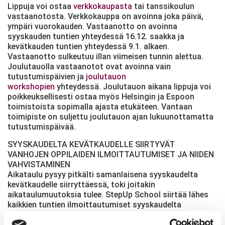
Lippuja voi ostaa
verkkokaupasta
tai tanssikoulun
vastaanotosta. Verkkokauppa on avoinna joka päivä,
ympäri vuorokauden. Vastaanotto on avoinna
syyskauden tuntien yhteydessä 16.12. saakka ja
kevätkauden tuntien yhteydessä 9.1. alkaen.
Vastaanotto sulkeutuu illan viimeisen tunnin alettua.
Joulutauolla vastaanotot ovat avoinna vain
tutustumispäivien ja
joulutauon
workshopien
yhteydessä. Joulutauon aikana lippuja voi
poikkeuksellisesti ostaa myös Helsingin ja Espoon
toimistoista sopimalla ajasta etukäteen. Vantaan
toimipiste on suljettu joulutauon ajan lukuunottamatta
tutustumispäivää.
SYYSKAUDELTA KEVÄTKAUDELLE SIIRTYVÄT
VANHOJEN OPPILAIDEN ILMOITTAUTUMISET JA NIIDEN
VAHVISTAMINEN
Aikataulu pysyy pitkälti samanlaisena syyskaudelta
kevätkaudelle siirryttäessä, toki joitakin
aikataulumuutoksia tulee. StepUp School siirtää lähes
kaikkien tuntien ilmoittautumiset syyskaudelta
kevätkaudelle lauantain 17.12. aikana. Ilmoittautumisten
siirto koskee ainoastaan niitä oppilaita, joiden