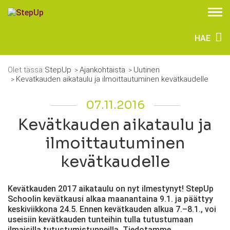
HAE
Olet tässä:
StepUp
Ajankohtaista
Uutinen
Kevätkauden aikataulu ja ilmoittautuminen kevätkaudelle
07.11.2016
Kevätkauden aikataulu ja
ilmoittautuminen
kevätkaudelle
Kevätkauden 2017 aikataulu on nyt ilmestynyt! StepUp
Schoolin kevätkausi alkaa maanantaina 9.1. ja päättyy
keskiviikkona 24.5. Ennen kevätkauden alkua 7.–8.1., voi
useisiin kevätkauden tunteihin tulla tutustumaan
ilmaisilla tutustumistunneilla. Tiedotamme