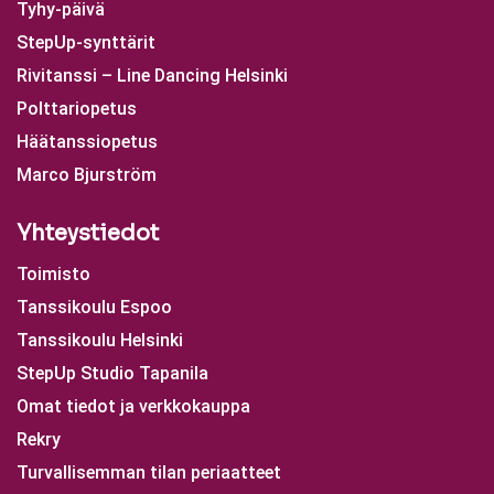
Tyhy-päivä
StepUp-synttärit
Rivitanssi – Line Dancing Helsinki
Polttariopetus
Häätanssiopetus
Marco Bjurström
Yhteystiedot
Toimisto
Tanssikoulu Espoo
Tanssikoulu Helsinki
StepUp Studio Tapanila
Omat tiedot ja verkkokauppa
Rekry
Turvallisemman tilan periaatteet