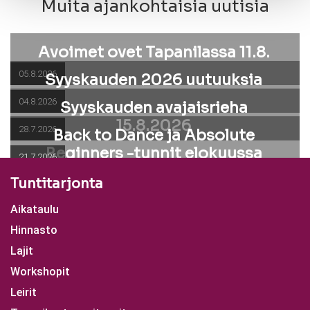
Muita ajankohtaisia uutisia
Avoimet ovet Tapanilassa 11.8.
05.8.2026
Syyskauden 2026 uutuuksia
04.8.2026
Syyskauden avajaisrieha
15.8.2026
28.7.2026
Back to Dance ja Absolute
Beginners -tunnit elokuussa
21.7.2026
Tuntitarjonta
Aikataulu
Hinnasto
Lajit
Workshopit
Leirit