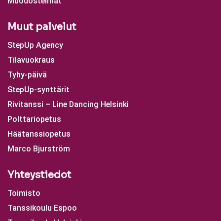
Muodostelmat
Muut palvelut
StepUp Agency
Tilavuokraus
Tyhy-päivä
StepUp-synttärit
Rivitanssi – Line Dancing Helsinki
Polttariopetus
Häätanssiopetus
Marco Bjurström
Yhteystiedot
Toimisto
Tanssikoulu Espoo