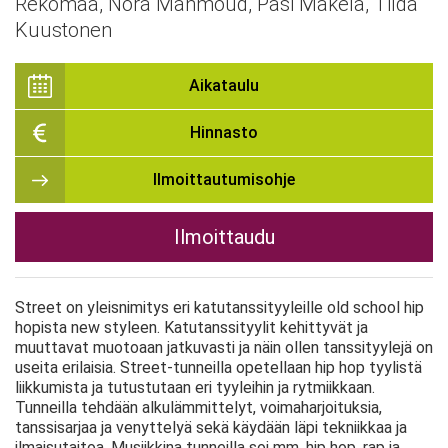
Rekomaa, Nora Mahmoud, Pasi Mäkelä, Tilda
Kuustonen
Aikataulu
Hinnasto
Ilmoittautumisohje
Ilmoittaudu
Street on yleisnimitys eri katutanssityyleille old school hip
hopista new styleen. Katutanssityylit kehittyvät ja
muuttavat muotoaan jatkuvasti ja näin ollen tanssityylejä on
useita erilaisia. Street-tunneilla opetellaan hip hop tyylistä
liikkumista ja tutustutaan eri tyyleihin ja rytmiikkaan.
Tunneilla tehdään alkulämmittelyt, voimaharjoituksia,
tanssisarjaa ja venyttelyä sekä käydään läpi tekniikkaa ja
ilmaisutaitoa. Musiikkina tunneilla soi mm. hip hop, rap ja