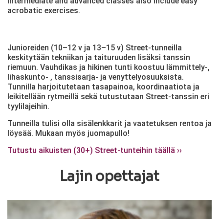
Intermediate and advanced classes also include easy
acrobatic exercises.
Junioreiden (10–12 v ja 13–15 v) Street-tunneilla
keskitytään tekniikan ja taituruuden lisäksi tanssin
riemuun. Vauhdikas ja hikinen tunti koostuu lämmittely-,
lihaskunto- , tanssisarja- ja venyttelyosuuksista.
Tunnilla harjoitutetaan tasapainoa, koordinaatiota ja
leikitellään rytmeillä sekä tutustutaan Street-tanssin eri
tyylilajeihin.
Tunneilla tulisi olla sisälenkkarit ja vaatetuksen rentoa ja
löysää. Mukaan myös juomapullo!
Tutustu aikuisten (30+) Street-tunteihin täällä ››
Lajin opettajat