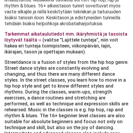
rhythm & blues. 16+ alkeistason tunnit soveltuvat myös
vasta-alkajile ja niillä keskitytään tekniikan ja taituruuden
lisäksi tanssin iloon. Keskitason ja edistyneiden tunneilla
tehdään lisäksi helpohkoja akrobatiaharjoituksia.
Tarkemmat aikataulutiedot mm. ikäryhmistä ja tasoista
löytyvät täältä ››
(valitse ”Lajittele tunteja”, niin voit
hakea eri tunteja toimipisteen, viikonpäivän, lajin,
ikärajan, tason ja opettajan mukaan).
Streetdance is a fusion of styles from the hip hop genre.
Street dance styles are constantly evolving and
changing, and thus there are many different dance
styles. In the street classes, you learn how to move in a
hip hop style and get to know different styles and
rhythms. During the classes, warm-ups, strength
exercises, a dance routines and stretching are
performed, as well as technique and expression skills are
rehearsed. Music in the classes is e.g. hip hop, rap and
rhythm & blues. The 16+ beginner level classes are also
suitable for absolute beginners and focus not only on
technique and skill, but also on the joy of dancing.