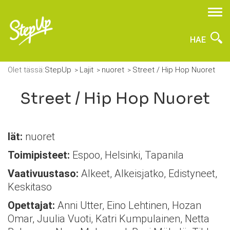
HAE
Olet tässä:
StepUp
Lajit
nuoret
Street / Hip Hop Nuoret
Street / Hip Hop Nuoret
Iät:
nuoret
Toimipisteet:
Espoo, Helsinki, Tapanila
Vaativuustaso:
Alkeet, Alkeisjatko, Edistyneet,
Keskitaso
Opettajat:
Anni Utter, Eino Lehtinen, Hozan
Omar, Juulia Vuoti, Katri Kumpulainen, Netta