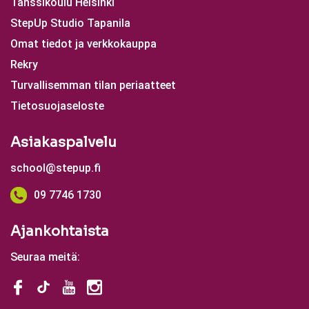
Tanssikoulu Helsinki
StepUp Studio Tapanila
Omat tiedot ja verkkokauppa
Rekry
Turvallisemman tilan periaatteet
Tietosuojaseloste
Asiakaspalvelu
school@stepup.fi
09 7746 1730
Ajankohtaista
Seuraa meitä: