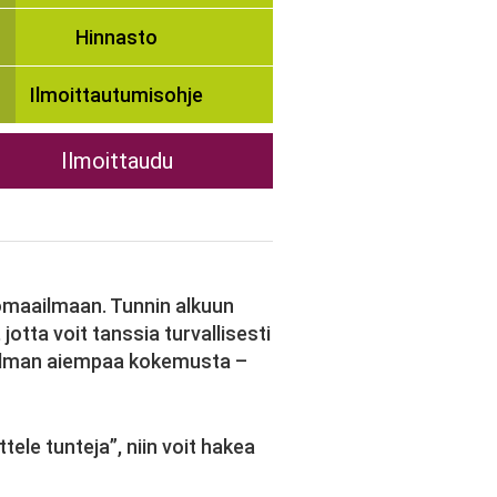
Hinnasto
Ilmoittautumisohje
Ilmoittaudu
ömaailmaan. Tunnin alkuun
jotta voit tanssia turvallisesti
ös ilman aiempaa kokemusta –
ttele tunteja”, niin voit hakea