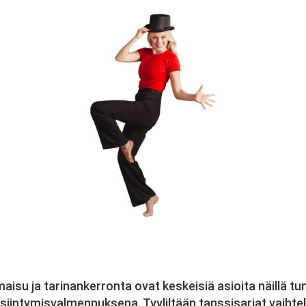
lmaisu ja tarinankerronta ovat keskeisiä asioita näillä tu
siintymisvalmennuksena. Tyyliltään tanssisarjat vaihtel