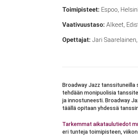
Toimipisteet:
Espoo, Helsin
Vaativuustaso:
Alkeet, Edi
Opettajat:
Jari Saarelainen
Broadway Jazz tanssituneilla 
tehdään monipuolisia tanssitekn
ja innostuneesti. Broadway Jaz
täällä opitaan yhdessä tanssin 
Tarkemmat aikataulutiedot mm. 
eri tunteja toimipisteen, viiko