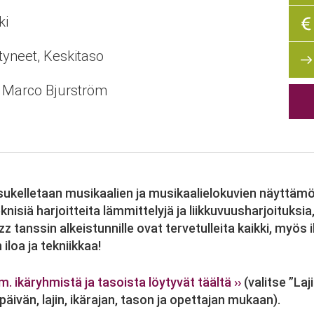
ki
styneet, Keskitaso
, Marco Bjurström
sukelletaan musikaalien ja musikaalielokuvien näyttäm
isiä harjoitteita lämmittelyjä ja liikkuvuusharjoituksia, 
z tanssin alkeistunnille ovat tervetulleita kaikki, my
iloa ja tekniikkaa!
ikäryhmistä ja tasoista löytyvät täältä ››
(valitse ”Laji
npäivän, lajin, ikärajan, tason ja opettajan mukaan).