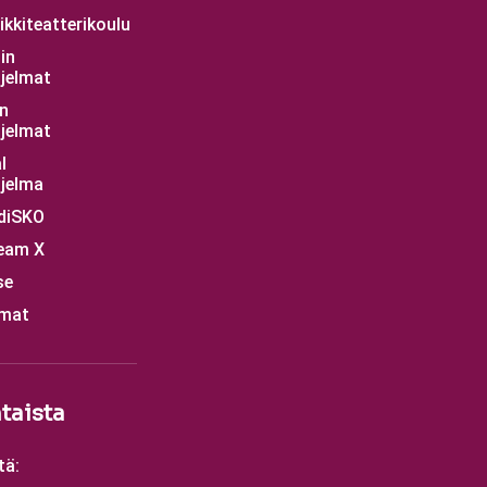
kkiteatterikoulu
in
jelmat
n
jelmat
l
jelma
diSKO
eam X
se
mat
taista
tä: