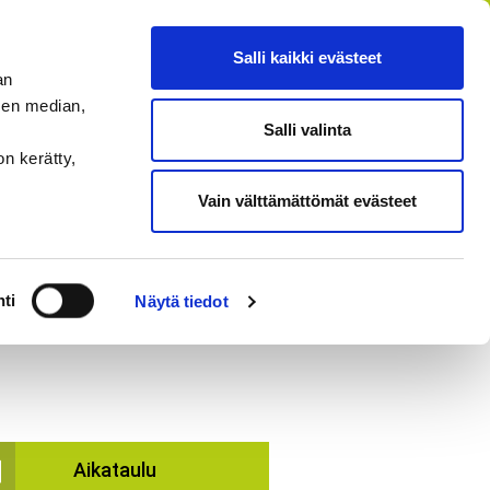
FI
SV
EN
RU
Salli kaikki evästeet
an
sen median,
Salli valinta
HAE
MENU
on kerätty,
Vain välttämättömät evästeet
si
ti
Näytä tiedot
Aikataulu