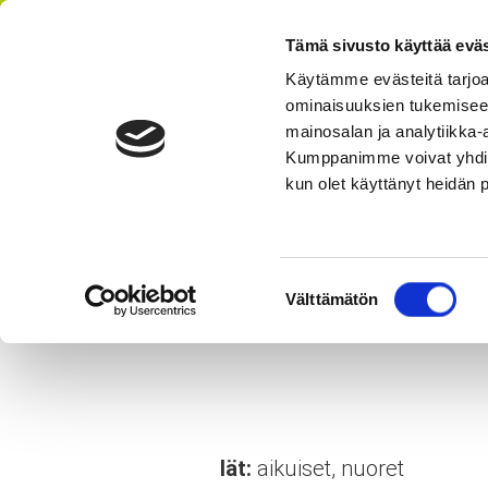
Tämä sivusto käyttää eväs
Käytämme evästeitä tarjoa
ominaisuuksien tukemisee
AIKATAULU
HI
mainosalan ja analytiikka-
Kumppanimme voivat yhdistää 
kun olet käyttänyt heidän 
Olet tässä:
StepUp
Lajit
aikuiset
Broadway Jazz -t
Suostumuksen
B
Välttämätön
valinta
Iät:
aikuiset, nuoret