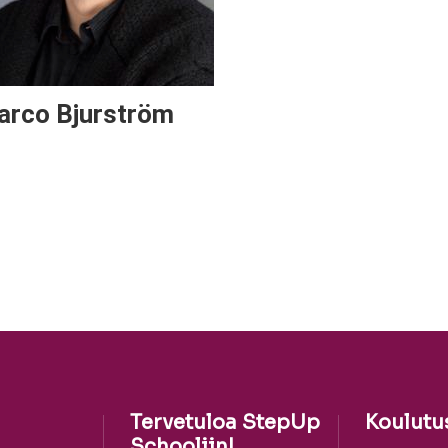
arco Bjurström
Tervetuloa StepUp
Koulutu
Schooliin!