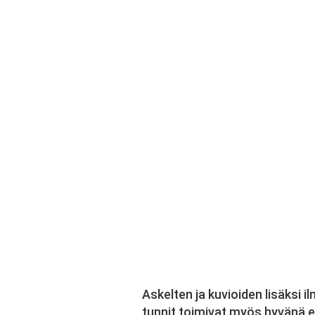
Askelten ja kuvioiden lisäksi i
tunnit toimivat myös hyvänä e