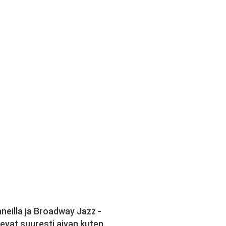
nneilla ja Broadway Jazz -
evat suuresti aivan kuten