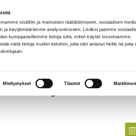
teitä
mamme sisällön ja mainosten räätälöimiseen, sosiaalisen medi
n ja kävijämäärämme analysoimiseen. Lisäksi jaamme sosiaali
NNASTO
LAJIT
OPETTAJAT
KIRJAUDU
alan kumppaneillemme tietoja siitä, miten käytät sivustoamme.
näitä tietoja muihin tietoihin, joita olet antanut heille tai joita 
palvelujaan.
anssi
roadway Jazz -tans
Mieltymykset
Tilastot
Markkinoin