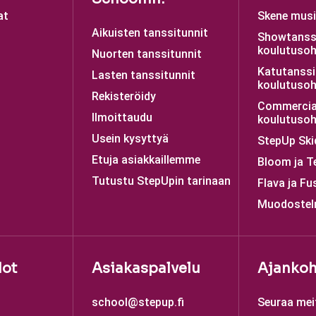
at
Skene musii
Aikuisten tanssitunnit
Showtanss
koulutusoh
Nuorten tanssitunnit
Katutanssi
Lasten tanssitunnit
koulutusoh
Rekisteröidy
Commercia
Ilmoittaudu
koulutusoh
Usein kysyttyä
StepUp Ski
Etuja asiakkaillemme
Bloom ja T
Tutustu StepUpin tarinaan
Flava ja Fu
Muodostel
dot
Asiakaspalvelu
Ajankoh
school@stepup.fi
Seuraa mei