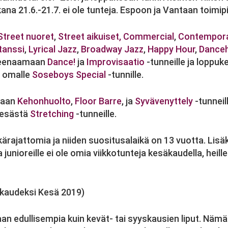
ana 21.6.-21.7. ei ole tunteja. Espoon ja Vantaan toimip
Street nuoret
,
Street aikuiset,
Commercial
,
Contempora
tanssi
,
Lyrical Jazz
,
Broadway Jazz
,
Happy Hour
,
Danceh
treenaamaan
Dance!
ja
Improvisaatio
-tunneille ja loppu
 omalle
Soseboys Special
-tunnille.
maan
Kehonhuolto
,
Floor Barre
, ja
Syvävenyttely
-tunneil
kesästä
Stretching
-tunneille.
ärajattomia ja niiden suositusalaikä on 13 vuotta. Lis
ja junioreille ei ole omia viikkotunteja kesäkaudella, heille
 kaudeksi Kesä 2019)
an edullisempia kuin kevät- tai syyskausien liput. Nämä