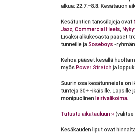
alkua: 22.7.–8.8. Kesätauon aik
Kesätuntien tanssilajeja ovat
Jazz
,
Commercial Heels
,
Nyky
Lisäksi alkukesästä pääset 
tunneille ja
Soseboys
-ryhmän
Kehoa pääset kesällä huolta
myös
Power Stretch
ja loppu
Suurin osa kesätunneista on ik
tunteja 30+ -ikäisille. Lapsille 
monipuolinen
leirivalikoima
.
Tutustu aikatauluun ››
(valitse
Kesäkauden liput ovat hinnalta