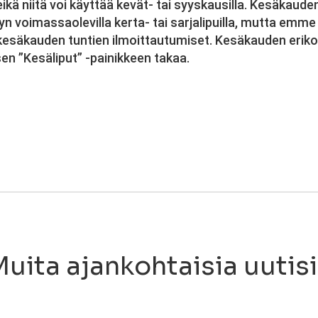
kä niitä voi käyttää kevät- tai syyskausilla. Kesäkaude
 voimassaolevilla kerta- tai sarjalipuilla, mutta emme
kesäkauden tuntien ilmoittautumiset. Kesäkauden erikoi
isen ”Kesäliput” -painikkeen takaa.
uita ajankohtaisia uutis