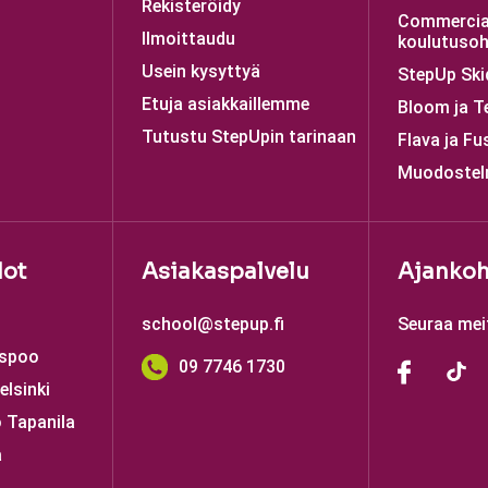
Rekisteröidy
Commercia
Ilmoittaudu
koulutusoh
Usein kysyttyä
StepUp Ski
Etuja asiakkaillemme
Bloom ja T
Tutustu StepUpin tarinaan
Flava ja Fu
Muodostel
dot
Asiakaspalvelu
Ajankoh
school@stepup.fi
Seuraa mei
Espoo
09 7746 1730
elsinki
 Tapanila
a