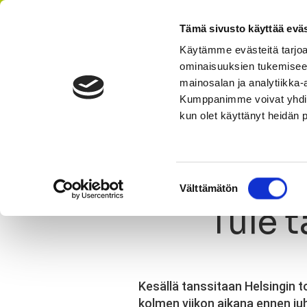
Tämä sivusto käyttää eväs
Käytämme evästeitä tarjoa
ominaisuuksien tukemisee
AIKATAULU
HI
mainosalan ja analytiikka-
Kumppanimme voivat yhdistää 
kun olet käyttänyt heidän 
Olet tässä:
StepUp
Ajankohtaista
Uutinen
Tule ta
Suostumuksen
Välttämätön
valinta
Tule 
Kesällä tanssitaan Helsingin 
kolmen viikon aikana ennen ju