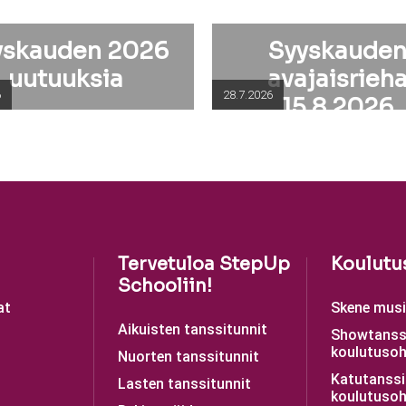
yskauden 2026
Syyskaude
uutuuksia
avajaisrieh
6
28.7.2026
15.8.2026
Tervetuloa StepUp
Koulutu
Schooliin!
at
Skene musii
Aikuisten tanssitunnit
Showtanss
koulutusoh
Nuorten tanssitunnit
Katutanssi
Lasten tanssitunnit
koulutusoh