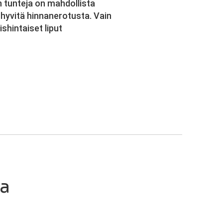
n tunteja on mahdollista
 hyvitä hinnanerotusta. Vain
shintaiset liput
ia