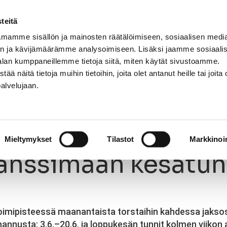
teitä
mamme sisällön ja mainosten räätälöimiseen, sosiaalisen medi
n ja kävijämäärämme analysoimiseen. Lisäksi jaamme sosiaali
NNASTO
LAJIT
OPETTAJAT
KIRJAUDU
alan kumppaneillemme tietoja siitä, miten käytät sivustoamme.
näitä tietoja muihin tietoihin, joita olet antanut heille tai joita 
palvelujaan.
nssimaan kesätunneille!
03.6.2019
Mieltymykset
Tilastot
Markkinoin
tanssimaan kesätunn
toimipisteessä maanantaista torstaihin kahdessa jaksos
hannusta: 3.6.–20.6. ja loppukesän tunnit kolmen viiko