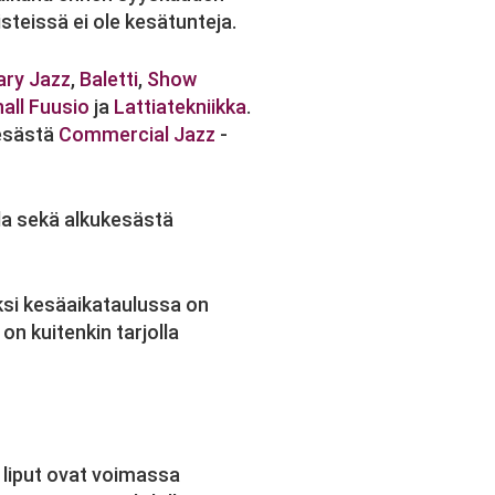
isteissä ei ole kesätunteja.
ry Jazz
,
Baletti
,
Show
all Fuusio
ja
Lattiatekniikka
.
kesästä
Commercial Jazz
-
la sekä alkukesästä
äksi kesäaikataulussa on
 on kuitenkin tarjolla
 liput ovat voimassa