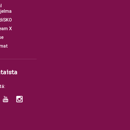
l
jelma
diSKO
eam X
se
mat
taista
tä: