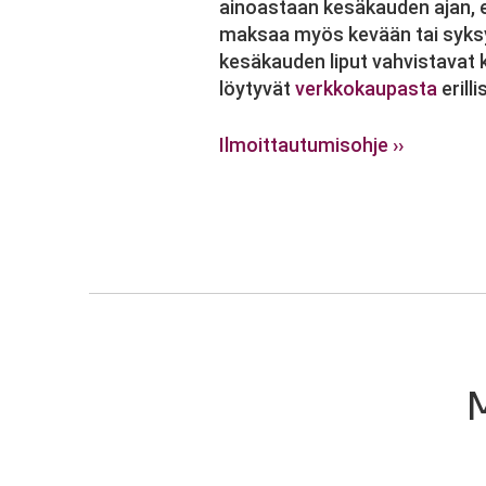
ainoastaan kesäkauden ajan, ei
maksaa myös kevään tai syksyn
kesäkauden liput vahvistavat 
löytyvät
verkkokaupasta
erill
Ilmoittautumisohje ››
M