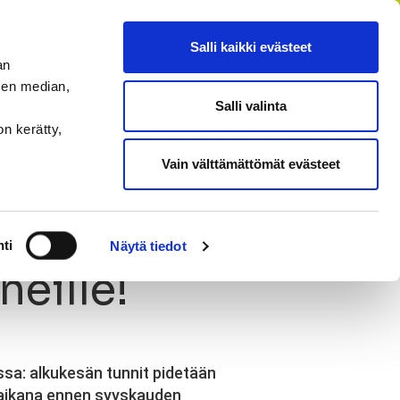
FI
SV
EN
RU
Salli kaikki evästeet
an
sen median,
Salli valinta
HAE
MENU
on kerätty,
Vain välttämättömät evästeet
ti
Näytä tiedot
eille!
sa: alkukesän tunnit pidetään
n aikana ennen syyskauden