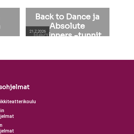
n
Back to Dance ja
a
Absolute
21.7.2026
Beginners -tunnit
elokuussa
sohjelmat
kkiteatterikoulu
in
jelmat
n
jelmat