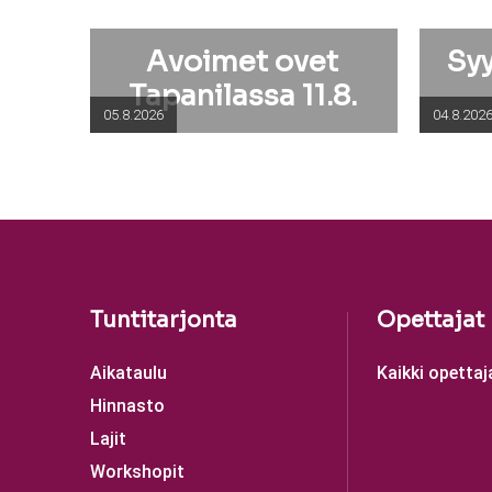
Avoimet ovet
Sy
Tapanilassa 11.8.
05.8.2026
04.8.202
Tuntitarjonta
Opettajat
Aikataulu
Kaikki opettaj
Hinnasto
Lajit
Workshopit