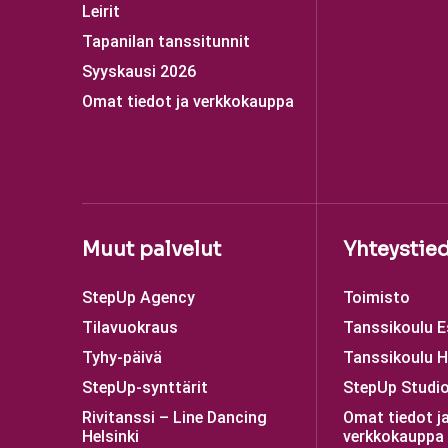
Leirit
Tapanilan tanssitunnit
Syyskausi 2026
Omat tiedot ja verkkokauppa
Muut palvelut
Yhteystie
StepUp Agency
Toimisto
Tilavuokraus
Tanssikoulu 
Tyhy-päivä
Tanssikoulu H
StepUp-synttärit
StepUp Studio
Rivitanssi – Line Dancing
Omat tiedot j
Helsinki
verkkokauppa