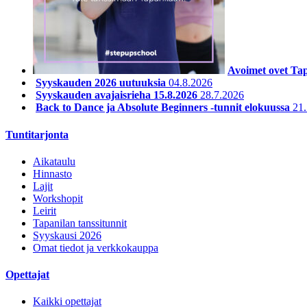
Avoimet ovet Tap
Syyskauden 2026 uutuuksia
04.8.2026
Syyskauden avajaisrieha 15.8.2026
28.7.2026
Back to Dance ja Absolute Beginners -tunnit elokuussa
21
Tuntitarjonta
Aikataulu
Hinnasto
Lajit
Workshopit
Leirit
Tapanilan tanssitunnit
Syyskausi 2026
Omat tiedot ja verkkokauppa
Opettajat
Kaikki opettajat