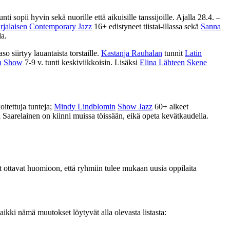
ti sopii hyvin sekä nuorille että aikuisille tanssijoille. Ajalla
28.4. –
jalaisen
Contemporary Jazz
16+ edistyneet tiistai-illassa sekä
Sanna
la.
o siirtyy lauantaista torstaille.
Kastanja Rauhalan
tunnit
Latin
n
Show
7-9 v. tunti keskiviikkoisin. Lisäksi
Elina Lähteen
Skene
oitettuja tunteja;
Mindy Lindblomin
Show Jazz
60+ alkeet
i Saarelainen on kiinni muissa töissään, eikä opeta kevätkaudella.
t ottavat huomioon, että ryhmiin tulee mukaan uusia oppilaita
ikki nämä muutokset löytyvät alla olevasta listasta: