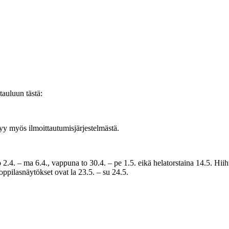
auluun tästä:
tyy myös ilmoittautumisjärjestelmästä.
o 2.4. – ma 6.4., vappuna to 30.4. – pe 1.5. eikä helatorstaina 14.5. Hi
ppilasnäytökset ovat la 23.5. – su 24.5.