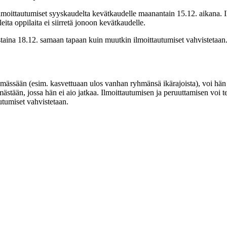
ilmoittautumiset syyskaudelta kevätkaudelle maanantain 15.12. aikana. Il
ita oppilaita ei siirretä jonoon kevätkaudelle.
staina 18.12. samaan tapaan kuin muutkin ilmoittautumiset vahvistetaan. 
hmässään (esim. kasvettuaan ulos vanhan ryhmänsä ikärajoista), voi hän
ästään, jossa hän ei aio jatkaa. Ilmoittautumisen ja peruuttamisen voi 
utumiset vahvistetaan.