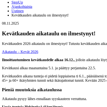
StepUp
Ajankohtaista
Uutinen
Kevätkauden aikataulu on ilmestynyt!
08.11.2025
Kevätkauden aikataulu on ilmestynyt!
Kevätkauden 2026 aikataulu on ilmestynyt! Tutustu kevätkauden aikat
Aikataulu – Kevät 2026
Ilmoittautuminen kevätkaudelle alkaa 16.12.,
jolloin aikataulu löy
Kevätkausi alkaa maanantaina 5.1. ja päättyy perjantaina 22.5.
Kevätkauden aikana tunteja ei pidetä loppiaisena ti 6.1., pääsiäisenä t
45+ ja 60+ ikäryhmien tunnit sekä ikärajattomat tunnit. Kevään 2025 o
Pieniä muutoksia aikataulussa
Aikataulu pysyy lähes ennallaan syyskauteen verrattuna.
Uusia tunteja Helsingissä (Sörnäinen)
: