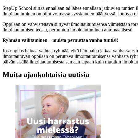
StepUp School siirtää ennallaan tai lähes ennallaan jatkuvien tuntien 
ilmoittautuminen on ollut voimassa syyskauden päättyessä. Jonossa olle
Oppilaan on vahvistettava siirtyvät ilmoittautumisensa viimeistään tor
ilmoittautumisen teosta, peruuntuu ilmoittautuminen automaattisesti.
Ryhmän vaihtaminen – muista peruuttaa vanha tuntisi!
Jos oppilas haluaa vaihtaa ryhmää, eikä hän halua jatkaa vanhassa ry
ilmoittautuvan oppilaan on peruttava ilmoittautumisensa vanhasta ryhm
päivän sisällä ilmoittautumisesta samaan tapaan kuin muutkin ilmoitta
Muita ajankohtaisia uutisia