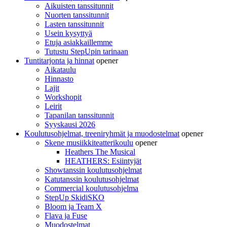
Aikuisten tanssitunnit
Nuorten tanssitunnit
Lasten tanssitunnit
Usein kysyttyä
Etuja asiakkaillemme
Tutustu StepUpin tarinaan
Tuntitarjonta ja hinnat
opener
Aikataulu
Hinnasto
Lajit
Workshopit
Leirit
Tapanilan tanssitunnit
Syyskausi 2026
Koulutusohjelmat, treeniryhmät ja muodostelmat
opener
Skene musiikkiteatterikoulu
opener
Heathers The Musical
HEATHERS: Esiintyjät
Showtanssin koulutusohjelmat
Katutanssin koulutusohjelmat
Commercial koulutusohjelma
StepUp SkidiSKO
Bloom ja Team X
Flava ja Fuse
Muodostelmat