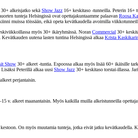
30+ alkeisjatko
sekä
Show Jazz
16+ keskitaso -tunneilla. Peterin 16+ tun
nuorten tunteja Helsingissä ovat opettajakuntaamme palaavan
Roosa Kar
 kiinni muissa töissään, eikä opeta kevätkaudella avoimilla viikkotunneil
keskiviikkoillassa myös 30+ ikäryhmässä. Noran
Commercial
30+ keskitas
.
Kevätkauden uutena lasten tuntina Helsingissä alkaa
Krista Kaskikari
sit Show
30+ alkeet -tuntia. Espoossa alkaa myös lisää 60+ ikäisille tark
 Lisäksi Peterillä alkaa uusi
Show Jazz
30+ keskitaso torstai-illassa.
Jar
alkeet perjantaisin.
–15 v. alkeet
maanantaisin. Myös kaikilla muilla alkeistunneilla opettaja
i kestoon. On myös muutamia tunteja, jotka eivät jatku kevätkaudella. Ka