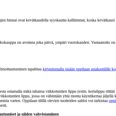
pujen hinnat ovat kevätkaudella syyskautta kalliimmat, koska kevätkausi
rkkokauppa on avoinna joka päivä, ympäri vuorokauden. Vastaanotto on
Ilmoittautuminen tapahtuu
kirjautumalla sisään oppilaan asiakastilille k
esta ostamalla mikä tahansa viikkotuntien lippu (esim. kertalippu riitt
iikkotuntien lippu, jossa on vähintään yhtä monta käyntikertaa jäljellä k
mista varten. Oppilaan tilillä olevien tuotteiden saldot voi tarkistaa
oppi
esti.
tautumiset ja niiden vahvistaminen