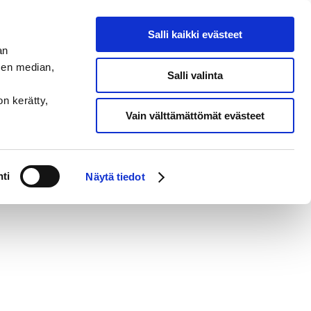
Salli kaikki evästeet
an
sen median,
Salli valinta
on kerätty,
Vain välttämättömät evästeet
ti
Näytä tiedot