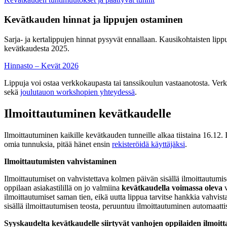
Kevätkauden hinnat ja lippujen ostaminen
Sarja- ja kertalippujen hinnat pysyvät ennallaan. Kausikohtaisten lip
kevätkaudesta 2025.
Hinnasto – Kevät 2026
Lippuja voi ostaa verkkokaupasta tai tanssikoulun vastaanotosta. Ve
sekä
joulutauon workshopien yhteydessä
.
Ilmoittautuminen kevätkaudelle
Ilmoittautuminen kaikille kevätkauden tunneille alkaa tiistaina 16.12.
omia tunnuksia, pitää hänet ensin
rekisteröidä käyttäjäksi
.
Ilmoittautumisten vahvistaminen
Ilmoittautumiset on vahvistettava kolmen päivän sisällä ilmoittautumis
oppilaan asiakastilillä on jo valmiina
kevätkaudella voimassa oleva
v
ilmoittautumiset saman tien, eikä uutta lippua tarvitse hankkia vahvista
sisällä ilmoittautumisen teosta, peruuntuu ilmoittautuminen automaattis
Syyskaudelta kevätkaudelle siirtyvät vanhojen oppilaiden ilmoit