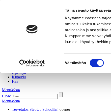
Tämä sivusto käyttää eväs
facebook
Käytämme evästeitä tarjoa
TikTok
ominaisuuksien tukemisee
instagram
youtube
mainosalan ja analytiikka-
Kumppanimme voivat yhdistää 
FI
SV
kun olet käyttänyt heidän 
EN
RU
Aikataulu
Suostumuksen
Välttämätön
Hinnasto
valinta
Lajit
Opettajat
Kirjaudu
Hae
Menu
Menu
Close
Menu
Menu
Tervetuloa StepUp Schooliin!
opener