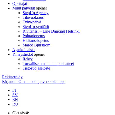
Opettajat
Muut palvelut
opener
StepUp Agency
Tilavuokraus
Tyhy-päivä
StepUp-synttärit
Rivitanssi – Line Dancing Helsinki
Polttariopetus
Häätanssiopetus
Marco Bjurström
Ajankohtaista
Yhteystiedot
opener
Rekry
Turvallisemman tilan periaatteet
Tietosuojaseloste
Rekisteröidy
Kirjaudu: Omat tiedot ja verkkokauppa
FI
SV
EN
RU
Olet tässä: