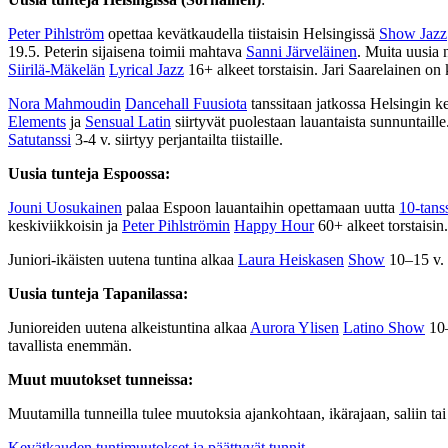
Peter Pihlström
opettaa kevätkaudella tiistaisin Helsingissä
Show Jazz
19.5. Peterin sijaisena toimii mahtava
Sanni Järveläinen
.
Muita uusia 
Siirilä-Mäkelän
Lyrical Jazz
16+ alkeet torstaisin. Jari Saarelainen on
Nora Mahmoudin
Dancehall Fuusiota
tanssitaan jatkossa Helsingin 
Elements
ja
Sensual Latin
siirtyvät puolestaan lauantaista sunnuntaille
Satutanssi
3-4 v. siirtyy perjantailta tiistaille.
Uusia tunteja Espoossa:
Jouni Uosukainen
palaa Espoon lauantaihin opettamaan uutta
10-tans
keskiviikkoisin ja
Peter Pihlströmin
Happy Hour
60+ alkeet torstaisin.
Juniori-ikäisten uutena tuntina alkaa
Laura Heiskasen
Show
10–15 v. 
Uusia tunteja Tapanilassa:
Junioreiden uutena alkeistuntina alkaa
Aurora Ylisen
Latino Show
10
tavallista enemmän.
Muut muutokset tunneissa:
Muutamilla tunneilla tulee muutoksia ajankohtaan, ikärajaan, saliin ta
Kevätkauden tuntimuutokset ja päättyvät tunnit