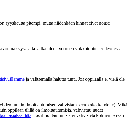
 on syyskautta pitempi, mutta niidenkään hinnat eivät nouse
 avoinna syys- ja kevätkauden avoimien viikkotuntien yhteydessä
otisivuillamme
ja valitsemalla haluttu tunti. Jos oppilaalla ei vielä ole
ää yhden tunnin ilmoittautumisen vahvistamiseen koko kaudelle). Mikäli
uin oppilaan tilillä on ilmoittautumisia, vahvistuu uudet
laan asiakastililtä
. Jos ilmoittautumista ei vahvisteta kolmen päivän