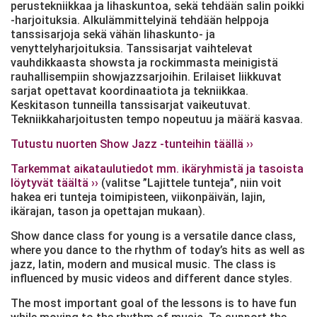
perustekniikkaa ja lihaskuntoa, sekä tehdään salin poikki
-harjoituksia. Alkulämmittelyinä tehdään helppoja
tanssisarjoja sekä vähän lihaskunto- ja
venyttelyharjoituksia. Tanssisarjat vaihtelevat
vauhdikkaasta showsta ja rockimmasta meinigistä
rauhallisempiin showjazzsarjoihin. Erilaiset liikkuvat
sarjat opettavat koordinaatiota ja tekniikkaa.
Keskitason tunneilla tanssisarjat vaikeutuvat.
Tekniikkaharjoitusten tempo nopeutuu ja määrä kasvaa.
Tutustu nuorten Show Jazz -tunteihin täällä ››
Tarkemmat aikataulutiedot mm. ikäryhmistä ja tasoista
löytyvät täältä ››
(valitse ”Lajittele tunteja”, niin voit
hakea eri tunteja toimipisteen, viikonpäivän, lajin,
ikärajan, tason ja opettajan mukaan).
Show dance class for young is a versatile dance class,
where you dance to the rhythm of today’s hits as well as
jazz, latin, modern and musical music. The class is
influenced by music videos and different dance styles.
The most important goal of the lessons is to have fun