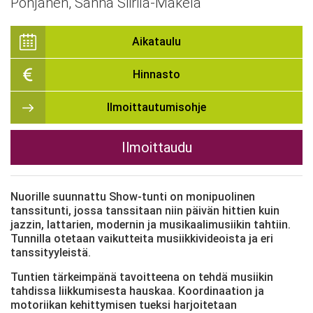
Pohjanen, Sanna Siirilä-Mäkelä
Aikataulu
Hinnasto
Ilmoittautumisohje
Ilmoittaudu
Nuorille suunnattu Show-tunti on monipuolinen
tanssitunti, jossa tanssitaan niin päivän hittien kuin
jazzin, lattarien, modernin ja musikaalimusiikin tahtiin.
Tunnilla otetaan vaikutteita musiikkivideoista ja eri
tanssityyleistä.
Tuntien tärkeimpänä tavoitteena on tehdä musiikin
tahdissa liikkumisesta hauskaa. Koordinaation ja
motoriikan kehittymisen tueksi harjoitetaan