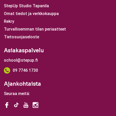
StepUp Studio Tapanila
Omat tiedot ja verkkokauppa
Rekry
Turvallisemman tilan periaatteet
Tietosuojaseloste
Asiakaspalvelu
school@stepup.fi
09 7746 1730
Ajankohtaista
Seuraa meitä: