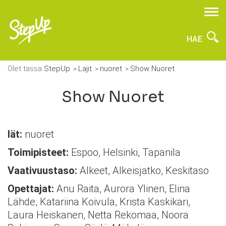
HAE
Olet tässä:
StepUp
Lajit
nuoret
Show Nuoret
Show Nuoret
Iät:
nuoret
Toimipisteet:
Espoo, Helsinki, Tapanila
Vaativuustaso:
Alkeet, Alkeisjatko, Keskitaso
Opettajat:
Anu Raita, Aurora Ylinen, Elina
Lähde, Katariina Koivula, Krista Kaskikari,
Laura Heiskanen, Netta Rekomaa, Noora