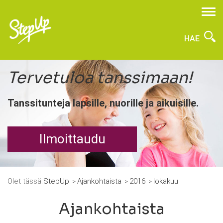
HAE
Tervetuloa tanssimaan!
Tanssitunteja lapsille, nuorille ja aikuisille.
Ilmoittaudu
Olet tässä:
StepUp
Ajankohtaista
2016
lokakuu
Ajankohtaista