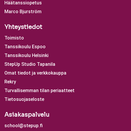
Häätanssiopetus
Marco Bjurström
Yhteystiedot
Toimisto
Tanssikoulu Espoo
Tanssikoulu Helsinki
StepUp Studio Tapanila
Omat tiedot ja verkkokauppa
Rekry
Turvallisemman tilan periaatteet
Tietosuojaseloste
Asiakaspalvelu
school@stepup.fi