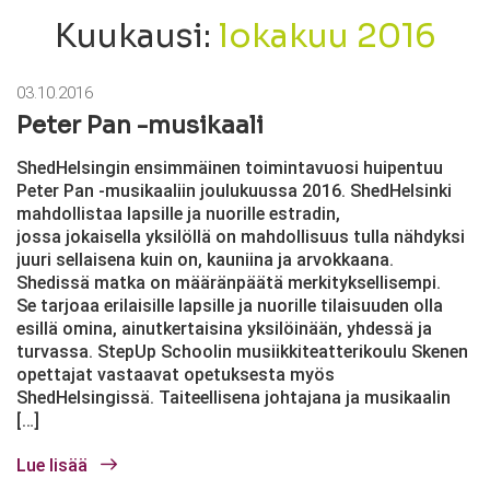
Kuukausi:
lokakuu 2016
03.10.2016
Peter Pan -musikaali
ShedHelsingin ensimmäinen toimintavuosi huipentuu
Peter Pan -musikaaliin joulukuussa 2016. ShedHelsinki
mahdollistaa lapsille ja nuorille estradin,
jossa jokaisella yksilöllä on mahdollisuus tulla nähdyksi
juuri sellaisena kuin on, kauniina ja arvokkaana.
Shedissä matka on määränpäätä merkityksellisempi.
Se tarjoaa erilaisille lapsille ja nuorille tilaisuuden olla
esillä omina, ainutkertaisina yksilöinään, yhdessä ja
turvassa. StepUp Schoolin musiikkiteatterikoulu Skenen
opettajat vastaavat opetuksesta myös
ShedHelsingissä. Taiteellisena johtajana ja musikaalin
[…]
Lue lisää