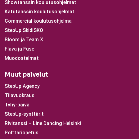
Showtanssin koulutusohjelmat
Katutanssin koulutusohjelmat
Commercial koulutusohjelma
StepUp SkidiSKO
Bloom ja Team X
Flava ja Fuse
Muodostelmat
Muut palvelut
StepUp Agency
Tilavuokraus
Tyhy-päivä
StepUp-synttärit
Rivitanssi – Line Dancing Helsinki
Polttariopetus