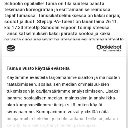
Schoolin oppilaille! Tämä on tilaisuutesi päästä
tekemään koreografiaa ja esittämään se rennossa
tapahtumassa! Tanssikatselmuksessa on kaksi sarjaa;
soolot ja duot. StepUp PA-Talent on lauantaina 26.11.
klo 17.30 StepUp Schoolin Espoon toimipisteessä
Tanssikatselmuksen kaksi parasta sooloa ja kaksi
parasta duoa pääsevät halutessaan esiintymään StepUp
Schoolin […]
Lue lisää
Tämä sivusto käyttää evästeitä
Arkisto
Käytämme evästeitä tarjoamamme sisällön ja mainosten
2026
räätälöimiseen, sosiaalisen median ominaisuuksien
(53)
2025
(57)
tukemiseen ja kävijämäärämme analysoimiseen. Lisäksi
2024
(69)
jaamme sosiaalisen median, mainosalan ja analytiikka-
2023
(67)
alan kumppaneillemme tietoja siitä, miten käytät
2022
(64)
sivustoamme. Kumppanimme voivat yhdistää näitä
2021
(49)
tietoja muihin tietoihin, joita olet antanut heille tai joita on
2020
(58)
2019
kerätty, kun olet käyttänyt heidän palvelujaan.
(76)