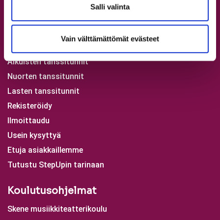
Salli valinta
Kaikki opettajat
Vain välttämättömät evästeet
Tervetuloa StepUp Schooliin!
Aikuisten tanssitunnit
Nuorten tanssitunnit
Lasten tanssitunnit
Rekisteröidy
Ilmoittaudu
Usein kysyttyä
Etuja asiakkaillemme
Tutustu StepUpin tarinaan
Koulutusohjelmat
Skene musiikkiteatterikoulu