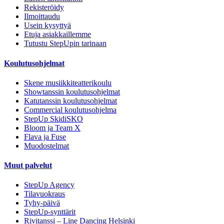
Rekisteröidy
Ilmoittaudu
Usein kysyttyä
Etuja asiakkaillemme
Tutustu StepUpin tarinaan
Koulutusohjelmat
Skene musiikkiteatterikoulu
Showtanssin koulutusohjelmat
Katutanssin koulutusohjelmat
Commercial koulutusohjelma
StepUp SkidiSKO
Bloom ja Team X
Flava ja Fuse
Muodostelmat
Muut palvelut
StepUp Agency
Tilavuokraus
Tyhy-päivä
StepUp-synttärit
Rivitanssi – Line Dancing Helsinki