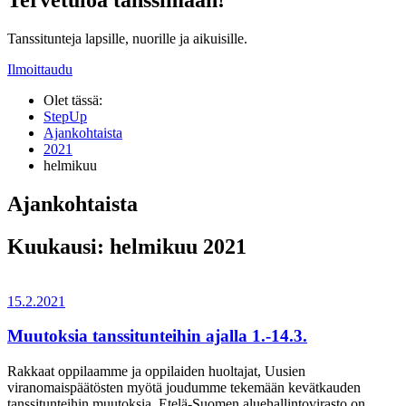
Tanssitunteja lapsille, nuorille ja aikuisille.
Ilmoittaudu
Olet tässä:
StepUp
Ajankohtaista
2021
helmikuu
Ajankohtaista
Kuukausi:
helmikuu 2021
15.2.2021
Muutoksia tanssitunteihin ajalla 1.-14.3.
Rakkaat oppilaamme ja oppilaiden huoltajat, Uusien
viranomaispäätösten myötä joudumme tekemään kevätkauden
tanssitunteihin muutoksia. Etelä-Suomen aluehallintovirasto on