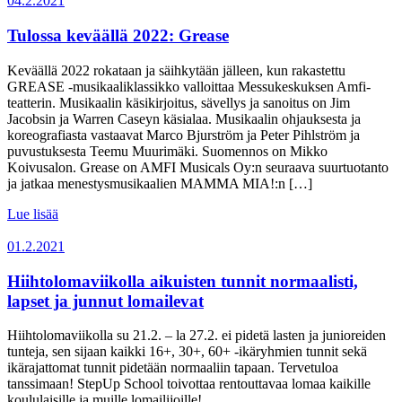
04.2.2021
Tulossa keväällä 2022: Grease
Keväällä 2022 rokataan ja säihkytään jälleen, kun rakastettu
GREASE -musikaaliklassikko valloittaa Messukeskuksen Amfi-
teatterin. Musikaalin käsikirjoitus, sävellys ja sanoitus on Jim
Jacobsin ja Warren Caseyn käsialaa. Musikaalin ohjauksesta ja
koreografiasta vastaavat Marco Bjurström ja Peter Pihlström ja
puvustuksesta Teemu Muurimäki. Suomennos on Mikko
Koivusalon. Grease on AMFI Musicals Oy:n seuraava suurtuotanto
ja jatkaa menestysmusikaalien MAMMA MIA!:n […]
Lue lisää
01.2.2021
Hiihtolomaviikolla aikuisten tunnit normaalisti,
lapset ja junnut lomailevat
Hiihtolomaviikolla su 21.2. – la 27.2. ei pidetä lasten ja junioreiden
tunteja, sen sijaan kaikki 16+, 30+, 60+ -ikäryhmien tunnit sekä
ikärajattomat tunnit pidetään normaaliin tapaan. Tervetuloa
tanssimaan! StepUp School toivottaa rentouttavaa lomaa kaikille
koululaisille ja muille lomailijoille!