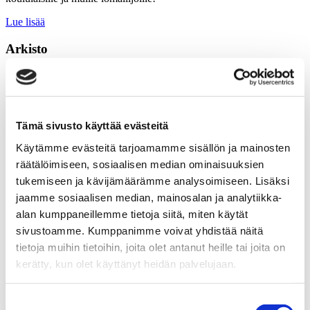
Lue lisää
Arkisto
2026
(54)
elokuu
(2)
heinäkuu
(15)
kesäkuu
(2)
maaliskuu
(2)
Tämä sivusto käyttää evästeitä
helmikuu
(13)
Käytämme evästeitä tarjoamamme sisällön ja mainosten
tammikuu
(20)
2025
(57)
räätälöimiseen, sosiaalisen median ominaisuuksien
joulukuu
(6)
tukemiseen ja kävijämäärämme analysoimiseen. Lisäksi
marraskuu
(5)
jaamme sosiaalisen median, mainosalan ja analytiikka-
lokakuu
(4)
elokuu
(2)
alan kumppaneillemme tietoja siitä, miten käytät
heinäkuu
(3)
sivustoamme. Kumppanimme voivat yhdistää näitä
kesäkuu
(3)
tietoja muihin tietoihin, joita olet antanut heille tai joita on
toukokuu
(11)
huhtikuu
(4)
kerätty, kun olet käyttänyt heidän palvelujaan.
maaliskuu
(10)
tammikuu
(9)
2024
(69)
Suostumuksen