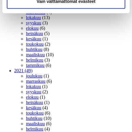
Vain välttämättömät evästeet
2022
(64)
joulukuu
(3)
marraskuu
(4)
lokakuu
(13)
syyskuu
(3)
elokuu
(6)
heinäkuu
(5)
kesäkuu
(1)
toukokuu
(2)
huhtikuu
(8)
maaliskuu
(10)
helmikuu
(3)
tammikuu
(6)
2021
(49)
joulukuu
(1)
marraskuu
(6)
lokakuu
(1)
syyskuu
(2)
elokuu
(1)
heinäkuu
(1)
kesäkuu
(4)
toukokuu
(6)
huhtikuu
(10)
maaliskuu
(6)
helmikuu
(4)