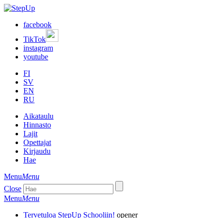
facebook
TikTok
instagram
youtube
FI
SV
EN
RU
Aikataulu
Hinnasto
Lajit
Opettajat
Kirjaudu
Hae
Menu
Menu
Close
Menu
Menu
Tervetuloa StepUp Schooliin!
opener