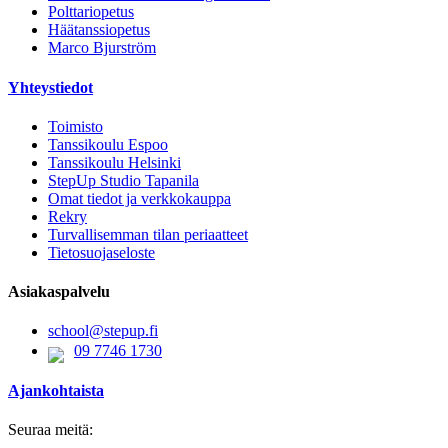
Polttariopetus
Häätanssiopetus
Marco Bjurström
Yhteystiedot
Toimisto
Tanssikoulu Espoo
Tanssikoulu Helsinki
StepUp Studio Tapanila
Omat tiedot ja verkkokauppa
Rekry
Turvallisemman tilan periaatteet
Tietosuojaseloste
Asiakaspalvelu
school@stepup.fi
09 7746 1730
Ajankohtaista
Seuraa meitä: