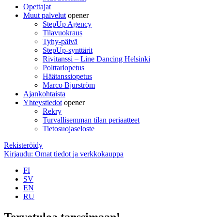
Opettajat
Muut palvelut
opener
StepUp Agency
Tilavuokraus
Tyhy-päivä
StepUp-synttärit
Rivitanssi – Line Dancing Helsinki
Polttariopetus
Häätanssiopetus
Marco Bjurström
Ajankohtaista
Yhteystiedot
opener
Rekry
Turvallisemman tilan periaatteet
Tietosuojaseloste
Rekisteröidy
Kirjaudu: Omat tiedot ja verkkokauppa
FI
SV
EN
RU
Tervetuloa tanssimaan!