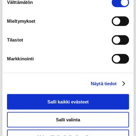
joulukuu
(2)
Välttämätön
valinta
marraskuu
(7)
lokakuu
(6)
syyskuu
(1)
Mieltymykset
elokuu
(4)
heinäkuu
(5)
kesäkuu
(3)
toukokuu
(8)
Tilastot
huhtikuu
(10)
maaliskuu
(14)
helmikuu
(3)
Markkinointi
tammikuu
(6)
2023
(67)
joulukuu
(7)
marraskuu
(13)
lokakuu
(3)
Näytä tiedot
syyskuu
(2)
elokuu
(7)
heinäkuu
(3)
Salli kaikki evästeet
kesäkuu
(3)
toukokuu
(5)
huhtikuu
(9)
Salli valinta
maaliskuu
(5)
helmikuu
(4)
tammikuu
(6)