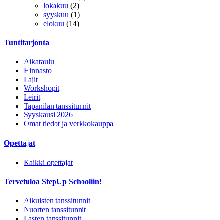
lokakuu
(2)
syyskuu
(1)
elokuu
(14)
Tuntitarjonta
Aikataulu
Hinnasto
Lajit
Workshopit
Leirit
Tapanilan tanssitunnit
Syyskausi 2026
Omat tiedot ja verkkokauppa
Opettajat
Kaikki opettajat
Tervetuloa StepUp Schooliin!
Aikuisten tanssitunnit
Nuorten tanssitunnit
Lasten tanssitunnit