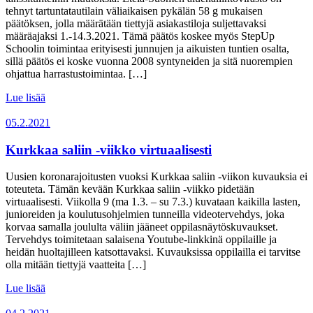
tehnyt tartuntatautilain väliaikaisen pykälän 58 g mukaisen
päätöksen, jolla määrätään tiettyjä asiakastiloja suljettavaksi
määräajaksi 1.-14.3.2021. Tämä päätös koskee myös StepUp
Schoolin toimintaa erityisesti junnujen ja aikuisten tuntien osalta,
sillä päätös ei koske vuonna 2008 syntyneiden ja sitä nuorempien
ohjattua harrastustoimintaa. […]
Lue lisää
05.2.2021
Kurkkaa saliin -viikko virtuaalisesti
Uusien koronarajoitusten vuoksi Kurkkaa saliin -viikon kuvauksia ei
toteuteta. Tämän kevään Kurkkaa saliin -viikko pidetään
virtuaalisesti. Viikolla 9 (ma 1.3. – su 7.3.) kuvataan kaikilla lasten,
junioreiden ja koulutusohjelmien tunneilla videotervehdys, joka
korvaa samalla joululta väliin jääneet oppilasnäytöskuvaukset.
Tervehdys toimitetaan salaisena Youtube-linkkinä oppilaille ja
heidän huoltajilleen katsottavaksi. Kuvauksissa oppilailla ei tarvitse
olla mitään tiettyjä vaatteita […]
Lue lisää