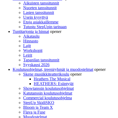
Aikuisten tanssitunnit
Nuorten tanssitunnit
Lasten tanssitunnit
Usein kysyttyä
Etuja asiakkaillemme
Tutustu StepUpin tarinaan
Tuntitarjonta ja hinnat
opener
Aikataulu
Hinnasto
Lajit
Workshopit
Leirit
Tapanilan tanssitunnit
Syyskausi 2026
Koulutusohjelmat, treeniryhmät ja muodostelmat
opener
Skene musiikkiteatterikoulu
opener
Heathers The Musical
HEATHERS: Esiintyjät
Showtanssin koulutusohjelmat
Katutanssin koulutusohjelmat
Commercial koulutusohjelma
StepUp SkidiSKO
Bloom ja Team X
Flava ja Fuse
Muodostelmat