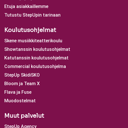
Etuja asiakkaillemme
Tutustu StepUpin tarinaan
Koulutusohjelmat
Skene musiikkiteatterikoulu
Showtanssin koulutusohjelmat
Katutanssin koulutusohjelmat
Commercial koulutusohjelma
StepUp SkidiSKO
Bloom ja Team X
Flava ja Fuse
Muodostelmat
Muut palvelut
StepUp Agency