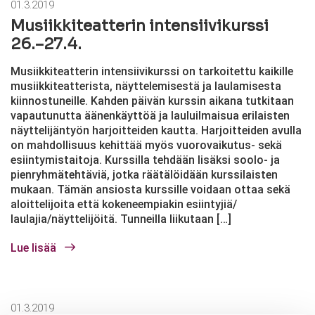
01.3.2019
Musiikkiteatterin intensiivikurssi
26.–27.4.
Musiikkiteatterin intensiivikurssi on tarkoitettu kaikille
musiikkiteatterista, näyttelemisestä ja laulamisesta
kiinnostuneille. Kahden päivän kurssin aikana tutkitaan
vapautunutta äänenkäyttöä ja lauluilmaisua erilaisten
näyttelijäntyön harjoitteiden kautta. Harjoitteiden avulla
on mahdollisuus kehittää myös vuorovaikutus- sekä
esiintymistaitoja. Kurssilla tehdään lisäksi soolo- ja
pienryhmätehtäviä, jotka räätälöidään kurssilaisten
mukaan. Tämän ansiosta kurssille voidaan ottaa sekä
aloittelijoita että kokeneempiakin esiintyjiä/
laulajia/näyttelijöitä. Tunneilla liikutaan […]
Lue lisää
01.3.2019