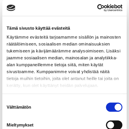
StepUp School on mukana
Hupiconissa – tule tekemään Silent
Discon Suomen ennätystä!
Tämä sivusto käyttää evästeitä
StepUp School on mukana Hupiconissa, joka on
Käytämme evästeitä tarjoamamme sisällön ja mainosten
kouluikäisten oma messutapahtuma 12.–14.4.
Messukeskuksessa. Hupicon koostuu uusista
räätälöimiseen, sosiaalisen median ominaisuuksien
harrastusideoista, messuosastoista, peleistä sekä
tukemiseen ja kävijämäärämme analysoimiseen. Lisäksi
demopisteistä ja pienoismalleista. Tule moikkaamaan
jaamme sosiaalisen median, mainosalan ja analytiikka-
meitä StepUp Schoolin osastolle Hupiconiin ja testaa
alan kumppaneillemme tietoja siitä, miten käytät
samalla tanssitaitosi hauskassa, koko perheelle
sivustoamme. Kumppanimme voivat yhdistää näitä
sopivassa pelissä! Hupicon järjestetään Lapsimessujen
tietoja muihin tietoihin, joita olet antanut heille tai joita on
yhteydessä. Silent Discon Suomen ennätys TwoDads®️
kerätty, kun olet käyttänyt heidän palvelujaan.
ja StepUp School haastavat koululaiset ja sitä
nuoremmat […]
Suostumuksen
Lue lisää
Välttämätön
valinta
Mieltymykset
01.3.2019