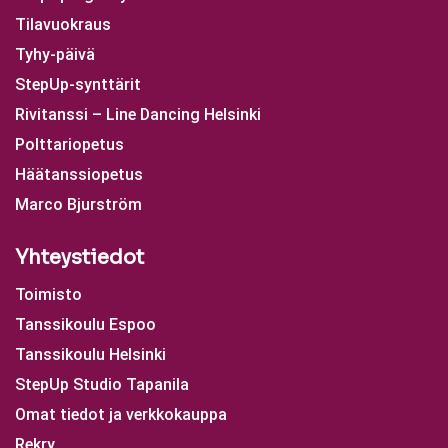
Tilavuokraus
Tyhy-päivä
StepUp-synttärit
Rivitanssi – Line Dancing Helsinki
Polttariopetus
Häätanssiopetus
Marco Bjurström
Yhteystiedot
Toimisto
Tanssikoulu Espoo
Tanssikoulu Helsinki
StepUp Studio Tapanila
Omat tiedot ja verkkokauppa
Rekry