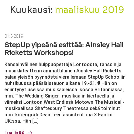
Kuukausi:
maaliskuu 2019
01.3.2019
StepUp ylpeänä esittää: Ainsley Hall
Ricketts Workshops!
Kansainvälinen huippuopettaja Lontoosta, tanssin ja
musiikkiteatterin ammattilainen Ainsley Hall Ricketts
palaa yleisön pyynnöstä vierailemaan StepUp Schooliin
huhtikuussa pääsiäistauon aikana 19.-21.4! Hän on
esiintynyt useissa musikaaleissa Isossa Britanniassa,
mm. The Wedding Singer -musikaalin kiertueella ja
viimeksi Lontoon West Endissä Motown The Musical -
musikaalissa Shaftesbury Theatressa sekä toiminut
mm. koreografi Dean Leen assistenttina X Factor
UK:ssa. Hän […]
Lue lisää