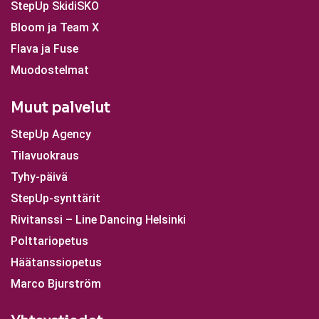
StepUp SkidiSKO
Bloom ja Team X
Flava ja Fuse
Muodostelmat
Muut palvelut
StepUp Agency
Tilavuokraus
Tyhy-päivä
StepUp-synttärit
Rivitanssi – Line Dancing Helsinki
Polttariopetus
Häätanssiopetus
Marco Bjurström