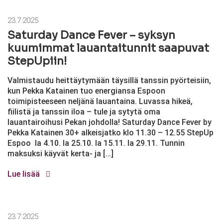
23.7.2025
Saturday Dance Fever – syksyn
kuumimmat lauantaitunnit saapuvat
StepUpiin!
Valmistaudu heittäytymään täysillä tanssin pyörteisiin,
kun Pekka Katainen tuo energiansa Espoon
toimipisteeseen neljänä lauantaina. Luvassa hikeä,
fiilistä ja tanssin iloa – tule ja sytytä oma
lauantairoihusi Pekan johdolla! Saturday Dance Fever by
Pekka Katainen 30+ alkeisjatko klo 11.30 – 12.55 StepUp
Espoo la 4.10. la 25.10. la 15.11. la 29.11. Tunnin
maksuksi käyvät kerta- ja […]
Lue lisää
23.7.2025