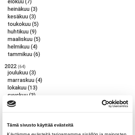
elokuu
(7)
heinäkuu
(3)
kesäkuu
(3)
toukokuu
(5)
huhtikuu
(9)
maaliskuu
(5)
helmikuu
(4)
tammikuu
(6)
2022
(64)
joulukuu
(3)
marraskuu
(4)
lokakuu
(13)
syyskuu
(3)
elokuu
(6)
heinäkuu
(5)
kesäkuu
(1)
toukokuu
(2)
Tämä sivusto käyttää evästeitä
huhtikuu
(8)
Käytämme evästeitä tarjoamamme sisällön ja mainosten