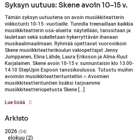
Syksyn uutuus: Skene avoin 10–15 v.
Tämän syksyn uutuutena on avoin musiikkiteatterin
viikkotunti 10-15 -vuotiaille. Tunnilla treenaillaan kaikkia
musiikkiteatterin osa-alueita: näytellään, tanssitaan ja
lauletaan sekä sukelletaan hykerryttävän ihanaan
musikaalimaailmaan. Ryhmää opettavat vuoroviikoin
Skene musiikkiteatterikoulun vakiopettajat Jenny
Jumppanen, Elina Lähde, Laura Eriksson ja Alma-Ruut
Karjalainen. Skene avoin 10-15 v. sunnuntaisin klo 13.00-
14.10 StepUpin Espoon tanssikoulussa. Tutustu muihin
avoimiin musiikkiteatteritunteihin ›› Avoimien
musiikkiteatterituntien lisäksi tarjoamme
musiikkiteatteriopetusta Skene […]
Lue lisää
Arkisto
2026
(54)
elokuu
(2)