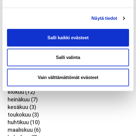
joulukuu
(7)
marraskuu
(6)
Näytä tiedot
elokuu
(1)
heinäkuu
(19)
toukokuu
(7)
Salli kaikki evästeet
tammikuu
(18)
2019
(76)
Salli valinta
joulukuu
(3)
marraskuu
(6)
lokakuu
(5)
Vain välttämättömät evästeet
syyskuu
(6)
elokuu
(12)
heinäkuu
(7)
kesäkuu
(3)
toukokuu
(3)
huhtikuu
(10)
maaliskuu
(6)