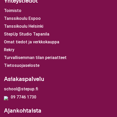
Yhteystiedot
Toimisto
Tanssikoulu Espoo
Tanssikoulu Helsinki
StepUp Studio Tapanila
Omat tiedot ja verkkokauppa
Rekry
Turvallisemman tilan periaatteet
Tietosuojaseloste
Asiakaspalvelu
school@stepup.fi
09 7746 1730
Ajankohtaista