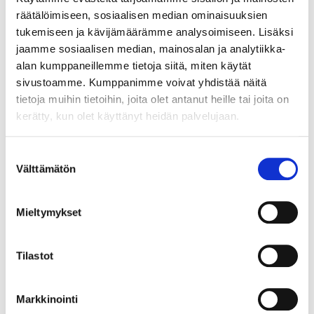
maaliskuu
(10)
räätälöimiseen, sosiaalisen median ominaisuuksien
helmikuu
(3)
tukemiseen ja kävijämäärämme analysoimiseen. Lisäksi
tammikuu
(6)
jaamme sosiaalisen median, mainosalan ja analytiikka-
alan kumppaneillemme tietoja siitä, miten käytät
2021
(49)
sivustoamme. Kumppanimme voivat yhdistää näitä
joulukuu
(1)
tietoja muihin tietoihin, joita olet antanut heille tai joita on
marraskuu
(6)
kerätty, kun olet käyttänyt heidän palvelujaan.
lokakuu
(1)
syyskuu
(2)
Suostumuksen
elokuu
(1)
Välttämätön
valinta
heinäkuu
(1)
kesäkuu
(4)
toukokuu
(6)
Mieltymykset
huhtikuu
(10)
maaliskuu
(6)
Tilastot
helmikuu
(4)
tammikuu
(7)
Markkinointi
2020
(58)