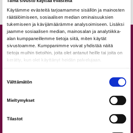
Tämä sivusto käyttää evästeitä
2017
(67)
2016
(27)
Käytämme evästeitä tarjoamamme sisällön ja mainosten
räätälöimiseen, sosiaalisen median ominaisuuksien
tukemiseen ja kävijämäärämme analysoimiseen. Lisäksi
jaamme sosiaalisen median, mainosalan ja analytiikka-
Tuntitarjonta
alan kumppaneillemme tietoja siitä, miten käytät
sivustoamme. Kumppanimme voivat yhdistää näitä
Aikataulu
tietoja muihin tietoihin, joita olet antanut heille tai joita on
Hinnasto
kerätty, kun olet käyttänyt heidän palvelujaan.
Lajit
Workshopit
Suostumuksen
Välttämätön
Leirit
valinta
Tapanilan tanssitunnit
Syyskausi 2026
Mieltymykset
Omat tiedot ja verkkokauppa
Tilastot
Opettajat