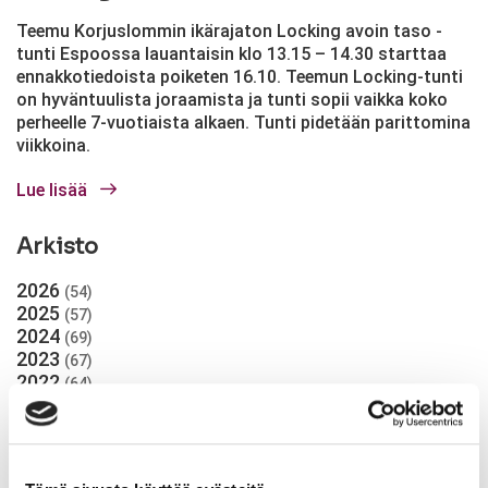
Teemu Korjuslommin ikärajaton Locking avoin taso -
tunti Espoossa lauantaisin klo 13.15 – 14.30 starttaa
ennakkotiedoista poiketen 16.10. Teemun Locking-tunti
on hyväntuulista joraamista ja tunti sopii vaikka koko
perheelle 7-vuotiaista alkaen. Tunti pidetään parittomina
viikkoina.
Lue lisää
Arkisto
2026
(54)
2025
(57)
2024
(69)
2023
(67)
2022
(64)
2021
(49)
2020
(58)
2019
(76)
2018
(64)