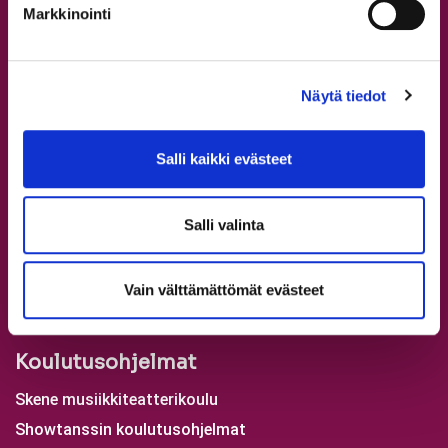
Kaikki opettajat
Markkinointi
Tervetuloa StepUp Schooliin!
Näytä tiedot
Aikuisten tanssitunnit
Nuorten tanssitunnit
Lasten tanssitunnit
Salli kaikki evästeet
Rekisteröidy
Ilmoittaudu
Salli valinta
Usein kysyttyä
Etuja asiakkaillemme
Vain välttämättömät evästeet
Tutustu StepUpin tarinaan
Koulutusohjelmat
Skene musiikkiteatterikoulu
Showtanssin koulutusohjelmat