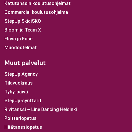
Katutanssin koulutusohjelmat
Commercial koulutusohjelma
StepUp SkidiSKO
Bloom ja Team X
Flava ja Fuse
Muodostelmat
Muut palvelut
StepUp Agency
Tilavuokraus
Tyhy-päivä
StepUp-synttärit
Rivitanssi – Line Dancing Helsinki
Polttariopetus
Häätanssiopetus