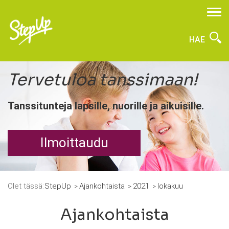
HAE
Tervetuloa tanssimaan!
Tanssitunteja lapsille, nuorille ja aikuisille.
Ilmoittaudu
Olet tässä:
StepUp
Ajankohtaista
2021
lokakuu
Ajankohtaista