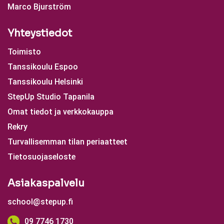
Marco Bjurström
Yhteystiedot
Toimisto
Tanssikoulu Espoo
Tanssikoulu Helsinki
StepUp Studio Tapanila
Omat tiedot ja verkkokauppa
Rekry
Turvallisemman tilan periaatteet
Tietosuojaseloste
Asiakaspalvelu
school@stepup.fi
09 7746 1730