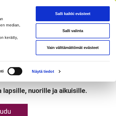
FI
SV
EN
RU
Salli kaikki evästeet
an
sen median,
Salli valinta
HAE
MENU
on kerätty,
Vain välttämättömät evästeet
loa tanssimaan!
ti
Näytä tiedot
lapsille, nuorille ja aikuisille.
audu