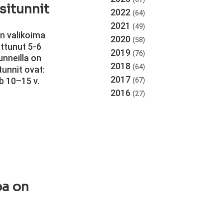
situnnit
2022
(64)
2021
(49)
en valikoima
2020
(58)
ttunut 5-6
2019
(76)
unneilla on
2018
(64)
tunnit ovat:
2017
b 10–15 v.
(67)
2016
(27)
pa on