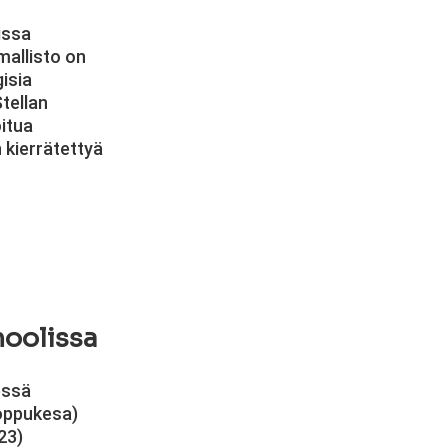
issa
mallisto on
isia
Stellan
itua
 kierrätettyä
oolissa
essä
Loppukesa)
23)