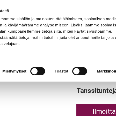
teitä
mamme sisällön ja mainosten räätälöimiseen, sosiaalisen medi
n ja kävijämäärämme analysoimiseen. Lisäksi jaamme sosiaali
NNASTO
LAJIT
OPETTAJAT
KIRJAUDU
alan kumppaneillemme tietoja siitä, miten käytät sivustoamme.
näitä tietoja muihin tietoihin, joita olet antanut heille tai joita 
palvelujaan.
Tervetu
Mieltymykset
Tilastot
Markkinoin
Tanssitunteja 
Ilmoitt