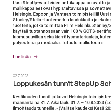
Uusi StepUp-vaatteiden nettikauppa on avattu ja
mallikappaleet ovat hypisteltävissä ja sovitettav
Helsingin, Espoon ja Vantaan toimipisteillä! Uusi 
Stanley/Stella -tuotemerkin laadukkaita ja ekolog
tuotteita, jotka toimittaa Print Helsinki. Stanley/
käyttää tuotannossaan vain 100 % GOTS-sertifio
luomupuuvillaa sekä kierrätysmateriaaleja, kuten
polyesteriä ja modaalia. Tutustu mallistoon ››
Lue lisää
02.7.2023
Loppukesän tunnit StepUp Sch
Kesäkauden tunnit jatkuvat Helsingin toimipiste
maanantaina 31.7. Aikataulu 31.7. – 10.8.2023 (
Ilmoittaudu tunneille ›› (Valitse kaudeksi Kesä 20