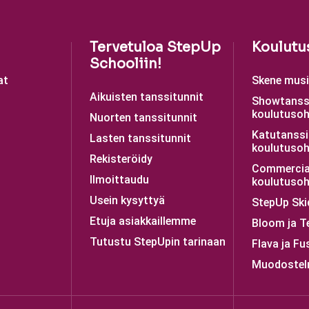
Tervetuloa StepUp
Koulutu
Schooliin!
at
Skene musii
Aikuisten tanssitunnit
Showtanss
koulutusoh
Nuorten tanssitunnit
Katutanssi
Lasten tanssitunnit
koulutusoh
Rekisteröidy
Commercia
Ilmoittaudu
koulutusoh
Usein kysyttyä
StepUp Ski
Etuja asiakkaillemme
Bloom ja T
Tutustu StepUpin tarinaan
Flava ja Fu
Muodostel