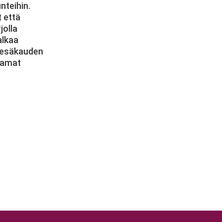
nteihin.
t että
jolla
alkaa
 Kesäkauden
samat