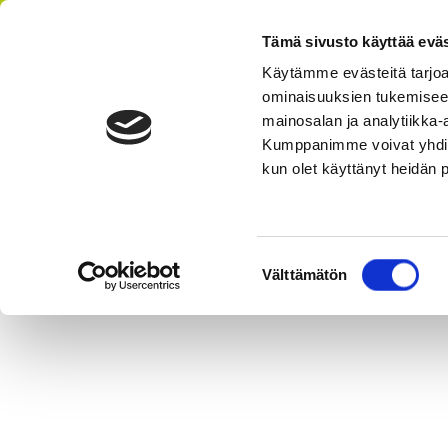
Tämä sivusto käyttää eväs
Käytämme evästeitä tarjoa
ominaisuuksien tukemisee
AIKATAULU
HI
mainosalan ja analytiikka-
Kumppanimme voivat yhdistää 
kun olet käyttänyt heidän 
Suostumuksen
Välttämätön
valinta