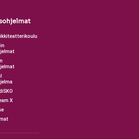
sohjelmat
kkiteatterikoulu
in
jelmat
n
jelmat
l
jelma
diSKO
eam X
se
mat