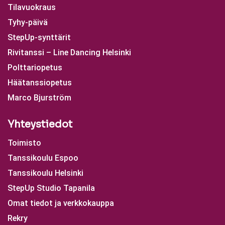
Tilavuokraus
Tyhy-päivä
StepUp-synttärit
Rivitanssi – Line Dancing Helsinki
Polttariopetus
Häätanssiopetus
Marco Bjurström
Yhteystiedot
Toimisto
Tanssikoulu Espoo
Tanssikoulu Helsinki
StepUp Studio Tapanila
Omat tiedot ja verkkokauppa
Rekry