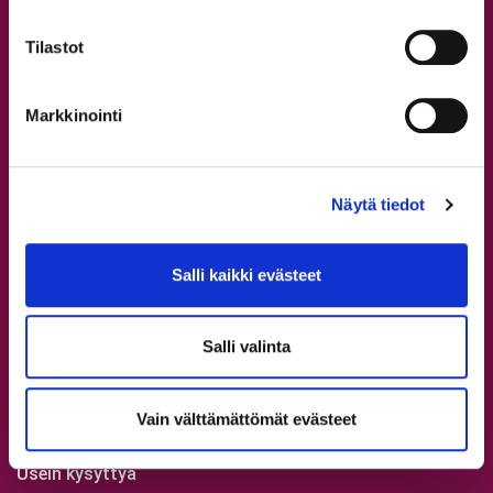
Leirit
Tapanilan tanssitunnit
Tilastot
Syyskausi 2026
Omat tiedot ja verkkokauppa
Markkinointi
Opettajat
Näytä tiedot
Kaikki opettajat
Tervetuloa StepUp Schooliin!
Salli kaikki evästeet
Aikuisten tanssitunnit
Nuorten tanssitunnit
Salli valinta
Lasten tanssitunnit
Rekisteröidy
Vain välttämättömät evästeet
Ilmoittaudu
Usein kysyttyä