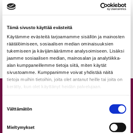
(54)
2025
(57)
2024
(69)
2023
(67)
2022
(64)
Tämä sivusto käyttää evästeitä
2021
(49)
2020
Käytämme evästeitä tarjoamamme sisällön ja mainosten
(58)
2019
räätälöimiseen, sosiaalisen median ominaisuuksien
(76)
2018
(64)
tukemiseen ja kävijämäärämme analysoimiseen. Lisäksi
2017
(67)
jaamme sosiaalisen median, mainosalan ja analytiikka-
2016
(27)
alan kumppaneillemme tietoja siitä, miten käytät
sivustoamme. Kumppanimme voivat yhdistää näitä
tietoja muihin tietoihin, joita olet antanut heille tai joita on
kerätty, kun olet käyttänyt heidän palvelujaan.
Tuntitarjonta
Aikataulu
Suostumuksen
Välttämätön
Hinnasto
valinta
Lajit
Workshopit
Mieltymykset