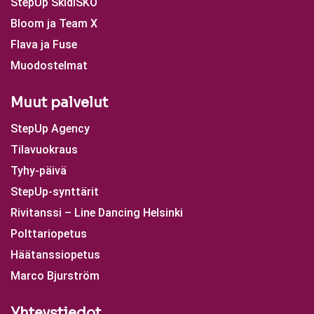
StepUp SkidiSKO
Bloom ja Team X
Flava ja Fuse
Muodostelmat
Muut palvelut
StepUp Agency
Tilavuokraus
Tyhy-päivä
StepUp-synttärit
Rivitanssi – Line Dancing Helsinki
Polttariopetus
Häätanssiopetus
Marco Bjurström
Yhteystiedot