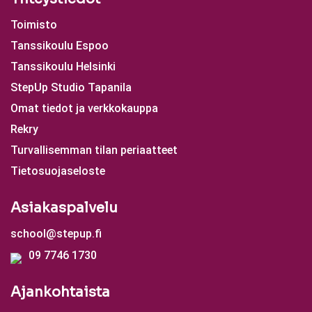
Toimisto
Tanssikoulu Espoo
Tanssikoulu Helsinki
StepUp Studio Tapanila
Omat tiedot ja verkkokauppa
Rekry
Turvallisemman tilan periaatteet
Tietosuojaseloste
Asiakaspalvelu
school@stepup.fi
09 7746 1730
Ajankohtaista