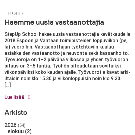
11.9.2017
Haemme uusia vastaanottajia
StepUp School hakee uusia vastaanottajia kevätkaudelle
2018 Espoon ja Vantaan toimipisteiden loppuviikon (pe,
la) vuoroihin. Vastaanottajan työtehtäviin kuuluu
asiakkaiden vastaanotto ja neuvonta sekä kassanhoito.
Työvuoroja on 1–2 päivänä viikossa ja yhden työvuoron
pituus on 3–5 tuntia. Työhön sitoudutaan sovituiksi
viikonpäiviksi koko kauden ajalle. Työvuorot alkavat arki-
iltaisin noin klo 15.30 ja viikonloppuisin noin klo 9.30.
[…]
Lue lisää
Arkisto
2026
(54)
elokuu
(2)