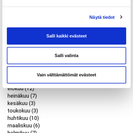
joulukuu
(7)
marraskuu
(6)
Näytä tiedot
elokuu
(1)
heinäkuu
(19)
toukokuu
(7)
Salli kaikki evästeet
tammikuu
(18)
2019
(76)
Salli valinta
joulukuu
(3)
marraskuu
(6)
lokakuu
(5)
Vain välttämättömät evästeet
syyskuu
(6)
elokuu
(12)
heinäkuu
(7)
kesäkuu
(3)
toukokuu
(3)
huhtikuu
(10)
maaliskuu
(6)
helmikuu
(7)