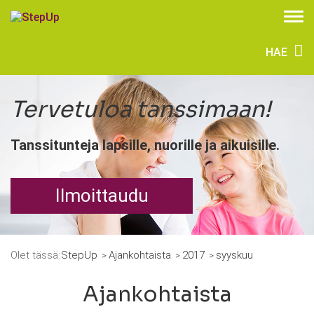
HAE
Tervetuloa tanssimaan!
Tanssitunteja lapsille, nuorille ja aikuisille.
Ilmoittaudu
Olet tässä:
StepUp
Ajankohtaista
2017
syyskuu
Ajankohtaista