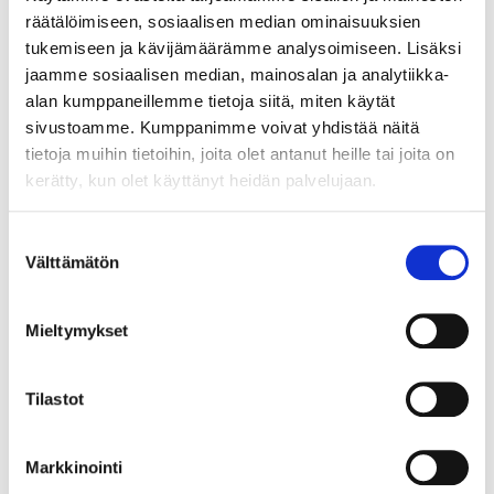
maaliskuu
(10)
räätälöimiseen, sosiaalisen median ominaisuuksien
helmikuu
(3)
tukemiseen ja kävijämäärämme analysoimiseen. Lisäksi
tammikuu
(6)
jaamme sosiaalisen median, mainosalan ja analytiikka-
alan kumppaneillemme tietoja siitä, miten käytät
2021
(49)
sivustoamme. Kumppanimme voivat yhdistää näitä
joulukuu
(1)
tietoja muihin tietoihin, joita olet antanut heille tai joita on
marraskuu
(6)
kerätty, kun olet käyttänyt heidän palvelujaan.
lokakuu
(1)
syyskuu
(2)
Suostumuksen
elokuu
(1)
Välttämätön
valinta
heinäkuu
(1)
kesäkuu
(4)
toukokuu
(6)
Mieltymykset
huhtikuu
(10)
maaliskuu
(6)
Tilastot
helmikuu
(4)
tammikuu
(7)
Markkinointi
2020
(58)