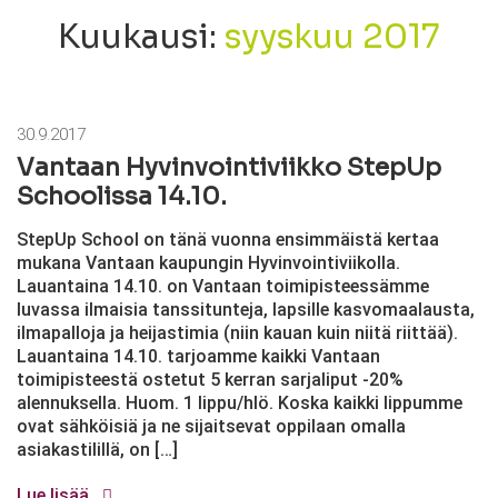
Kuukausi:
syyskuu 2017
30.9.2017
Vantaan Hyvinvointiviikko StepUp
Schoolissa 14.10.
StepUp School on tänä vuonna ensimmäistä kertaa
mukana Vantaan kaupungin Hyvinvointiviikolla.
Lauantaina 14.10. on Vantaan toimipisteessämme
luvassa ilmaisia tanssitunteja, lapsille kasvomaalausta,
ilmapalloja ja heijastimia (niin kauan kuin niitä riittää).
Lauantaina 14.10. tarjoamme kaikki Vantaan
toimipisteestä ostetut 5 kerran sarjaliput -20%
alennuksella. Huom. 1 lippu/hlö. Koska kaikki lippumme
ovat sähköisiä ja ne sijaitsevat oppilaan omalla
asiakastilillä, on […]
Lue lisää