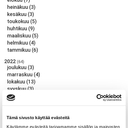
heinäkuu
(3)
kesäkuu
(3)
toukokuu
(5)
huhtikuu
(9)
maaliskuu
(5)
helmikuu
(4)
tammikuu
(6)
2022
(64)
joulukuu
(3)
marraskuu
(4)
lokakuu
(13)
syyskuu
(3)
elokuu
(6)
heinäkuu
(5)
kesäkuu
(1)
toukokuu
(2)
Tämä sivusto käyttää evästeitä
huhtikuu
(8)
Käytämme evästeitä tarjoamamme sisällön ja mainosten