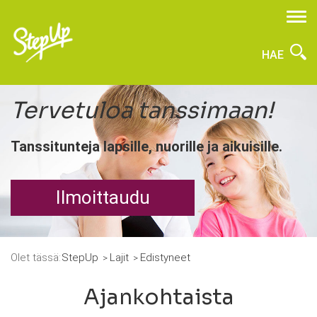
HAE
Tervetuloa tanssimaan!
Tanssitunteja lapsille, nuorille ja aikuisille.
Ilmoittaudu
Olet tässä:
StepUp
Lajit
Edistyneet
Ajankohtaista