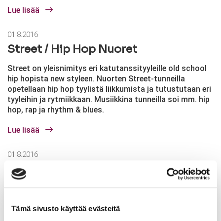
Lue lisää
01.8.2016
Street / Hip Hop Nuoret
Street on yleisnimitys eri katutanssityyleille old school
hip hopista new styleen. Nuorten Street-tunneilla
opetellaan hip hop tyylistä liikkumista ja tutustutaan eri
tyyleihin ja rytmiikkaan. Musiikkina tunneilla soi mm. hip
hop, rap ja rhythm & blues.
Lue lisää
01.8.2016
Show Jazz Aikuiset
Aikuisille suunnattu Show Jazz -tunti on monipuolinen
tanssitunti, jossa tanssitaan niin jazzin, lattarien,
modernin kuin musikaalimusiikin tahtiin. Tunnilla
Tämä sivusto käyttää evästeitä
otetaan vaikutteita myös musiikkivideoista ja eri