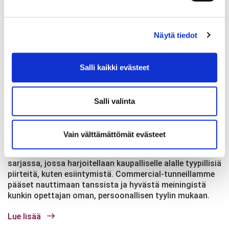
musikaalien vauhdikkaaseen maailmaan! Tunneilla
opetellaan stepin liikemateriaalia ja -tekniikkaa sekä
tehdään tanssillisia, ilmaisua kehittäviä sarjoja
Näytä tiedot
uusimpien musikaalikappaleiden ja ikivihreiden
Broadway-klassikoiden tahtiin. Musicl Industry Tap -
tunnit ovat suunnattu edistynemmän tason steppaajille
Salli kaikki evästeet
ja alan ammattilaisille.
Lue lisää
Salli valinta
27.7.2016
Commercial
Vain välttämättömät evästeet
Commercial-tunneilla pääpaino on tanssillisessa
sarjassa, jossa harjoitellaan kaupalliselle alalle tyypillisiä
piirteitä, kuten esiintymistä. Commercial-tunneillamme
pääset nauttimaan tanssista ja hyvästä meiningistä
kunkin opettajan oman, persoonallisen tyylin mukaan.
Lue lisää