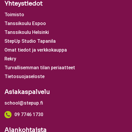
Yhteystiedot
Toimisto
Tanssikoulu Espoo
Tanssikoulu Helsinki
StepUp Studio Tapanila
Omat tiedot ja verkkokauppa
Rekry
Turvallisemman tilan periaatteet
Tietosuojaseloste
Asiakaspalvelu
school@stepup.fi
09 7746 1730
Ajankohtaista