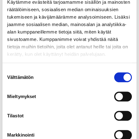
Käytämme evästeitä tarjoamamme sisällön ja mainosten
tanssityyleistä. Tunnin sisältöön vaikuttaa suuresti
räätälöimiseen, sosiaalisen median ominaisuuksien
opettajan oma, persoonallinen tyyli.
tukemiseen ja kävijämäärämme analysoimiseen. Lisäksi
jaamme sosiaalisen median, mainosalan ja analytiikka-
Lue lisää
alan kumppaneillemme tietoja siitä, miten käytät
sivustoamme. Kumppanimme voivat yhdistää näitä
01.8.2016
tietoja muihin tietoihin, joita olet antanut heille tai joita on
Lyrical Jazz
kerätty, kun olet käyttänyt heidän palvelujaan.
Lyrical jazz -tanssityyli ottaa vaikutteita baletista,
nykytanssista ja jazztanssista. Tunneilla tehdään
Suostumuksen
erilaisia tekniikkaharjoituksia, lattian poikki liikkumisia ja
Välttämätön
valinta
tanssisarjoja. Tunnelatausta vaativat tanssisarjat
parantavat tanssijan ilmaisu- ja heittäytymiskykyä.
Mieltymykset
Lue lisää
31.7.2016
Tilastot
Broadway Tap / Musical Industry Tap
Markkinointi
Broadway/Musical Industry Tap -tunnit vievät sinut