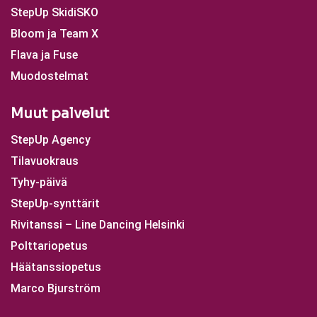
StepUp SkidiSKO
Bloom ja Team X
Flava ja Fuse
Muodostelmat
Muut palvelut
StepUp Agency
Tilavuokraus
Tyhy-päivä
StepUp-synttärit
Rivitanssi – Line Dancing Helsinki
Polttariopetus
Häätanssiopetus
Marco Bjurström