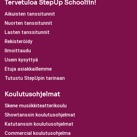
Tervetuloa StepUp Schooliin!
Aikuisten tanssitunnit
Nuorten tanssitunnit
Lasten tanssitunnit
Rekisteröidy
Ilmoittaudu
Usein kysyttyä
Etuja asiakkaillemme
Tutustu StepUpin tarinaan
Koulutusohjelmat
Skene musiikkiteatterikoulu
Showtanssin koulutusohjelmat
Katutanssin koulutusohjelmat
Commercial koulutusohjelma